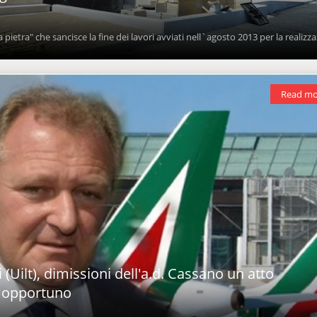
 pietra" che sancisce la fine dei lavori avviati nell`agosto 2013 per la realizz
Read mo
zi (Uilt), dimissioni dell'a.d. Cassano un atto
e opportuno