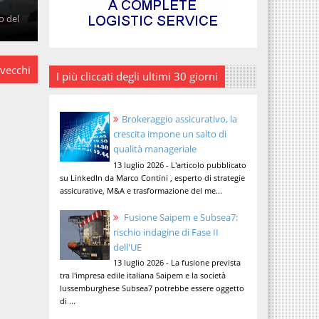
o del
 vecchi
I più cliccati degli ultimi 30 giorni
Brokeraggio assicurativo, la
crescita impone un salto di
qualità manageriale
13 luglio 2026 - L'articolo pubblicato
su LinkedIn da Marco Contini , esperto di strategie
assicurative, M&A e trasformazione del me...
Fusione Saipem e Subsea7:
rischio indagine di Fase II
dell'UE
13 luglio 2026 - La fusione prevista
tra l'impresa edile italiana Saipem e la società
lussemburghese Subsea7 potrebbe essere oggetto
di ...