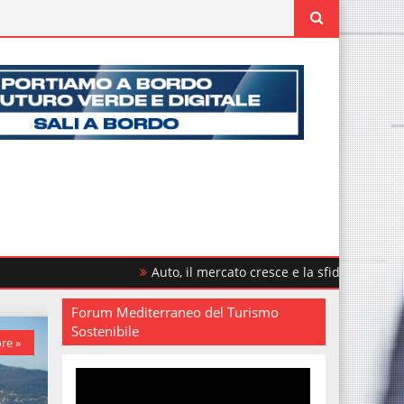
Auto, il mercato cresce e la sfida è rinnovare il parco 
Forum Mediterraneo del Turismo
Sostenibile
re »