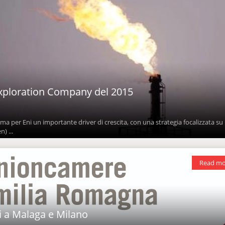
xploration Company del 2015
ma per Eni un importante driver di crescita, con una strategia focalizzata su 
) ...
Read mo
ri a Malaga e Milano