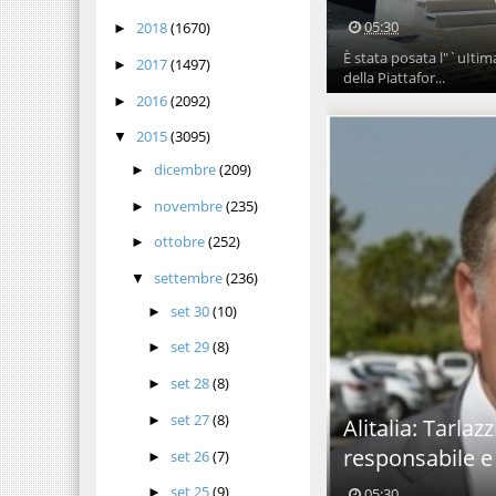
05:30
2018
(1670)
►
È stata posata l"`uItima
2017
(1497)
►
della Piattafor...
2016
(2092)
►
2015
(3095)
▼
dicembre
(209)
►
novembre
(235)
►
ottobre
(252)
►
settembre
(236)
▼
set 30
(10)
►
set 29
(8)
►
set 28
(8)
►
set 27
(8)
►
Alitalia: Tarlaz
responsabile 
set 26
(7)
►
set 25
(9)
05:30
►