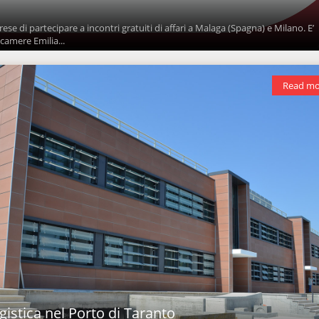
se di partecipare a incontri gratuiti di affari a Malaga (Spagna) e Milano. E’
amere Emilia...
Read mo
istica nel Porto di Taranto