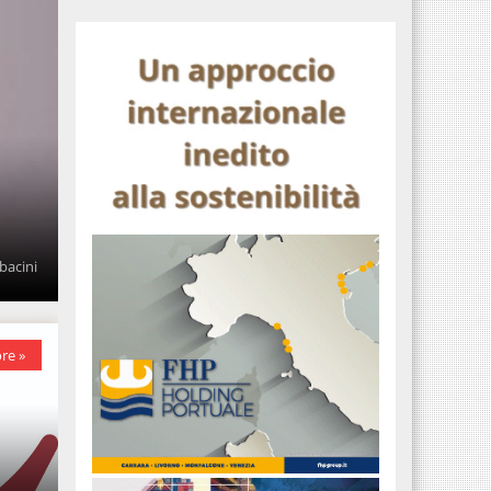
bacini
re »