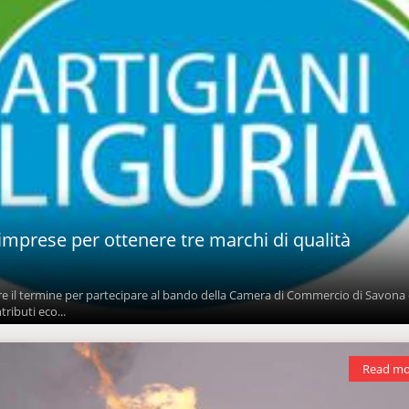
 imprese per ottenere tre marchi di qualità
re il termine per partecipare al bando della Camera di Commercio di Savona
ributi eco...
Read mo