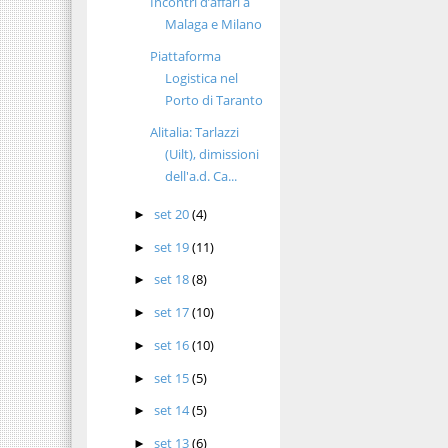
Incontri d’affari a
Malaga e Milano
Piattaforma
Logistica nel
Porto di Taranto
Alitalia: Tarlazzi
(Uilt), dimissioni
dell'a.d. Ca...
set 20
(4)
►
set 19
(11)
►
set 18
(8)
►
set 17
(10)
►
set 16
(10)
►
set 15
(5)
►
set 14
(5)
►
set 13
(6)
►