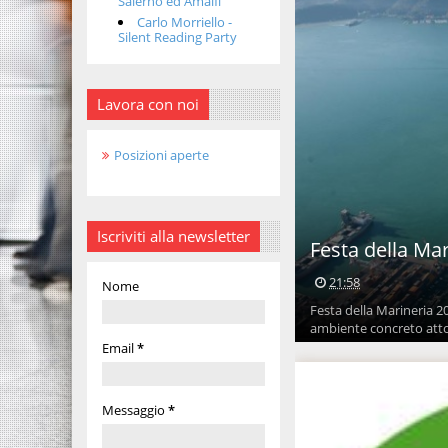
Salerno ed Amalfi
Carlo Morriello -
Silent Reading Party
Lavora con noi
Posizioni aperte
Iscriviti alla newsletter
Festa della Mar
21:58
Nome
Festa della Marineria 2
ambiente concreto attor
Email
*
Messaggio
*