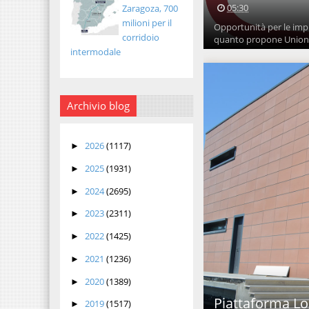
05:30
Zaragoza, 700
milioni per il
Opportunità per le impre
corridoio
quanto propone Unionc
intermodale
Archivio blog
2026
(1117)
►
2025
(1931)
►
2024
(2695)
►
2023
(2311)
►
2022
(1425)
►
2021
(1236)
►
2020
(1389)
►
Piattaforma Log
2019
(1517)
►