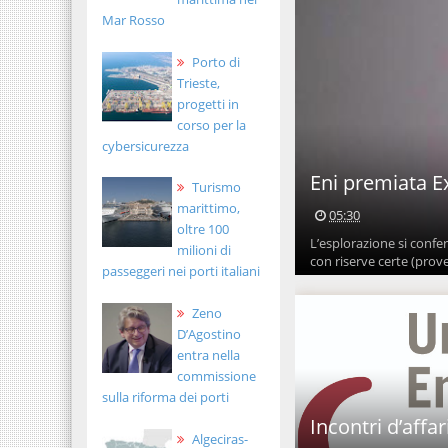
Mar Rosso
Porto di
Trieste,
progetti in
corso per la
cybersicurezza
Eni premiata E
Turismo
marittimo,
05:30
oltre 100
L’esplorazione si confer
milioni di
con riserve certe (proven
passeggeri nei porti italiani
Zeno
D’Agostino
entra nella
commissione
sulla riforma dei porti
Incontri d’affa
Algeciras-