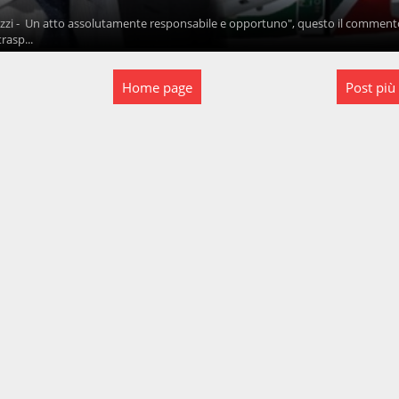
lazzi - Un atto assolutamente responsabile e opportuno", questo il comment
rasp...
Home page
Post più