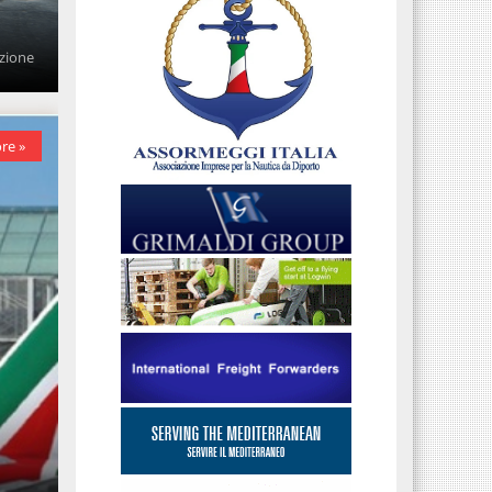
azione
re »