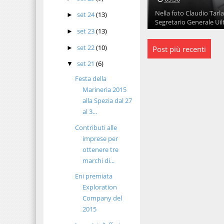
Nella foto Claudio Tar
set 24
(13)
►
Segretario Generale Uilt
set 23
(13)
►
set 22
(10)
►
Post più recenti
set 21
(6)
▼
Festa della
Marineria 2015
alla Spezia dal 27
al 3...
Contributi alle
imprese per
ottenere tre
marchi di...
Eni premiata
Exploration
Company del
2015