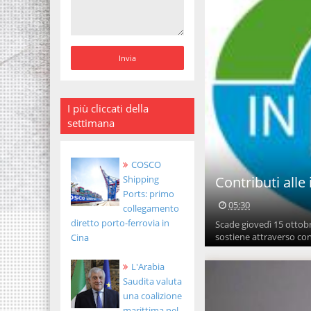
I più cliccati della
settimana
COSCO
Contributi alle
Shipping
Ports: primo
05:30
collegamento
diretto porto-ferrovia in
Scade giovedì 15 ottob
sostiene attraverso cont
Cina
L'Arabia
Saudita valuta
una coalizione
marittima nel