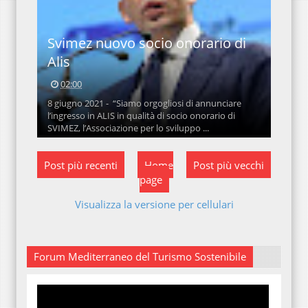
Svimez nuovo socio onorario di
Alis
02:00
8 giugno 2021 - “Siamo orgogliosi di annunciare
l’ingresso in ALIS in qualità di socio onorario di
SVIMEZ, l’Associazione per lo sviluppo ...
Post più recenti
Home
Post più vecchi
page
Visualizza la versione per cellulari
Forum Mediterraneo del Turismo Sostenibile