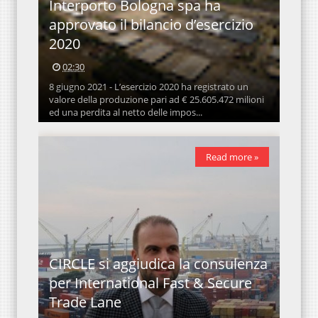
Interporto Bologna spa ha
approvato il bilancio d’esercizio
2020
02:30
8 giugno 2021 - L’esercizio 2020 ha registrato un
valore della produzione pari ad € 25.605.472 milioni
ed una perdita al netto delle impos...
Read more »
CIRCLE si aggiudica la consulenza
per International Fast & Secure
Trade Lane