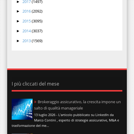
2017
(1497)
►
2016
(2092)
►
2015
(3095)
►
2014
(3037)
►
2013
(1569)
►
I più cliccati del mese
Brokeraggio assicurativo, la crescita impone un
salto di qualità manageriale
13 luglio 2026 - L'articolo pubblicato su LinkedIn da
Marco Contini , esperto di strategie assicurative, M&A e
trasformazione del me...