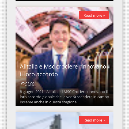
Read more »
Alitalia e Msc crociere rinnovano
il loro accordo
02:00
8 giugno 2021 - Alitalia ed MSC Crociere rinnovano il
loro accordo globale che le vedrà scendere in campo
insieme anche in questa stagione ...
Read more »