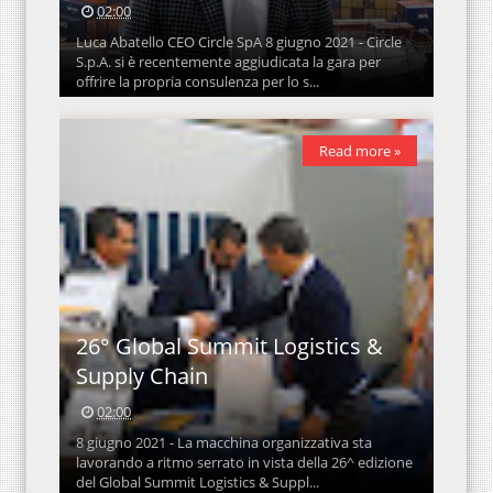
02:00
Luca Abatello CEO Circle SpA 8 giugno 2021 - Circle
S.p.A. si è recentemente aggiudicata la gara per
offrire la propria consulenza per lo s...
Read more »
26° Global Summit Logistics &
Supply Chain
02:00
8 giugno 2021 - La macchina organizzativa sta
lavorando a ritmo serrato in vista della 26^ edizione
del Global Summit Logistics & Suppl...