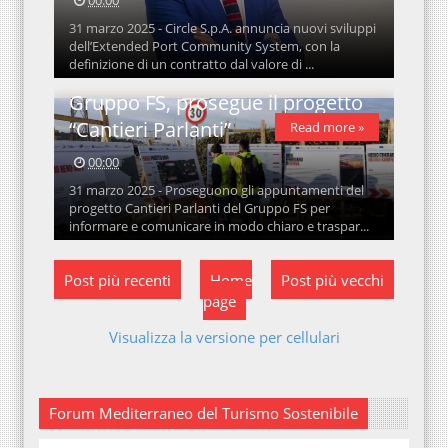
00:00
31 marzo 2025 - Circle S.p.A. annuncia nuovi sviluppi
dell’Extended Port Community System, con la
definizione di un contratto dal valore di ...
Gruppo FS, prosegue il progetto
“Cantieri Parlanti”
Read more »
00:00
31 marzo 2025 - Proseguono gli appuntamenti del
progetto Cantieri Parlanti del Gruppo FS per
informare e comunicare in modo chiaro e traspar...
Post più recenti
Home
Post più vecchi
page
Visualizza la versione per cellulari
Forum Mediterraneo del Turismo Sostenibile