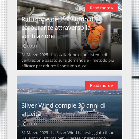
Read more »
Riduzione del consumo di
carburante attraverso la
ventilazione
00:00
31 Marzo 2025 - L'installazione di un sistema di
ventilazione basato sulla domanda è il metodo più
efficace per ridurre il consumo di ca...
Read more »
Silver Wind compie 30 anni di
attività
00:00
31 Marzo 2025 - La Silver Wind ha festeggiato il suo
30° anno di attività per Silversea Cruises dopo