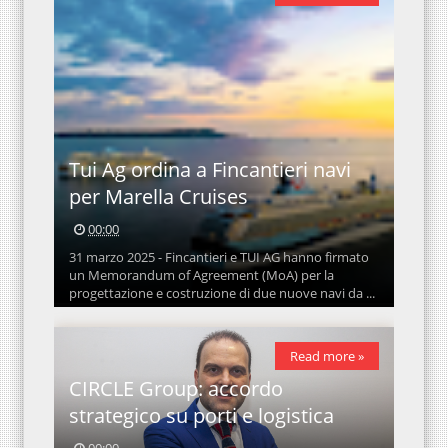
Tui Ag ordina a Fincantieri navi
per Marella Cruises
00:00
31 marzo 2025 - Fincantieri e TUI AG hanno firmato
un Memorandum of Agreement (MoA) per la
progettazione e costruzione di due nuove navi da ...
Read more »
CIRCLE Group: accordo
strategico su porti e logistica