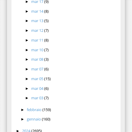
mar 17
(9)
►
mar 14
(8)
►
mar 13
(5)
►
mar 12
(7)
►
mar 11
(8)
►
mar 10
(7)
►
mar 08
(3)
►
mar 07
(6)
►
mar 05
(15)
►
mar 04
(6)
►
mar 03
(7)
►
febbraio
(159)
►
gennaio
(160)
►
2024
(2695)
►