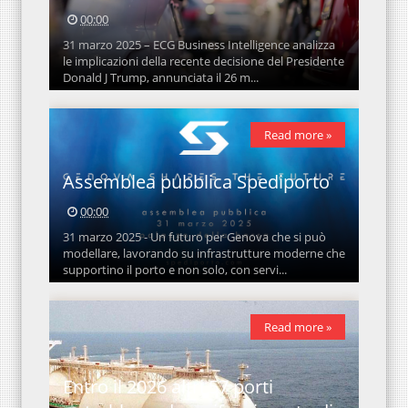
00:00
31 marzo 2025 – ECG Business Intelligence analizza
le implicazioni della recente decisione del Presidente
Donald J Trump, annunciata il 26 m...
Read more »
Assemblea pubblica Spediporto
00:00
31 marzo 2025 - Un futuro per Genova che si può
modellare, lavorando su infrastrutture moderne che
supportino il porto e non solo, con servi...
Read more »
Entro il 2026 altri 57 porti