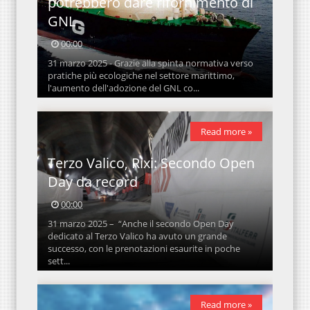
potrebbero dare rifornimento di
GNL
00:00
31 marzo 2025 - Grazie alla spinta normativa verso
pratiche più ecologiche nel settore marittimo,
l'aumento dell'adozione del GNL co...
Read more »
Terzo Valico, Rixi: Secondo Open
Day da record
00:00
31 marzo 2025 – “Anche il secondo Open Day
dedicato al Terzo Valico ha avuto un grande
successo, con le prenotazioni esaurite in poche
sett...
Read more »