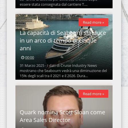
essere stata consegnata dal cantiere T....
Read more »
La capacità di Seabourn si riduce
in un arco di tempo di cinque
anni
00:00
31 Marzo 2025 - I dati di Cruise Industry News
mostrano che Seabourn vedrà una diminuzione del
15% degli scali tra il 2021 e il 2026. Dura...
Read more »
Quark nomina Scott Sloan come
Area Sales Director