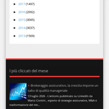
2017
(1497)
►
2016
(2092)
►
2015
(3095)
►
2014
(3037)
►
2013
(1569)
►
I più cliccati del mese
Brokeraggio assicurativo, la crescita impone un
salto di qualità manageriale
13 luglio 2026 - L'articolo pubblicato su LinkedIn da
Marco Contini , esperto di strategie assicurative, M&A e
trasformazione del me...