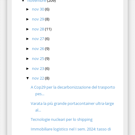
novembre
(209)
▼
nov 30
(6)
►
nov 29
(8)
►
nov 28
(11)
►
nov 27
(6)
►
nov 26
(9)
►
nov 25
(9)
►
nov 23
(6)
►
nov 22
(8)
▼
A Cop29 per la decarbonizzazione del trasporto
pes...
Varata la più grande portacontainer ultra-large
al...
Tecnologie nucleari per lo shipping
Immobiliare logistico nel I sem. 2024: tasso di