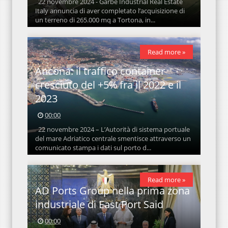
22 novembre 2024 - Garbe Industrial Real Estate
Italy annuncia di aver completato l’acquisizione di
un terreno di 265.000 mq a Tortona, in...
Read more »
Ancona: il traffico container
cresciuto del +5% fra il 2022 e il
2023
00:00
22 novembre 2024 – L’Autorità di sistema portuale
del mare Adriatico centrale smentisce attraverso un
comunicato stampa i dati sul porto d...
Read more »
AD Ports Group nella prima zona
industriale di East Port Said
00:00