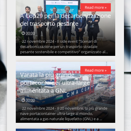
Read more »
A Cop29 per la decarbonizzazione
del trasporto pesante
00:00
22 novembre 2024 - Il side event “Scenari di
decarbonizzazione per un trasporto stradale
pesante sostenibile e competitivo” organizzato al...
Read more »
Varata la più grande
portacontainer ultra-large
alimentata a GNL
00:00
22 novembre 2024 - Il 20 novembre, la più grande
nave portacontainer ultra-large al mondo,
alimentata a gas naturale liquefatto (GNL) e a ...