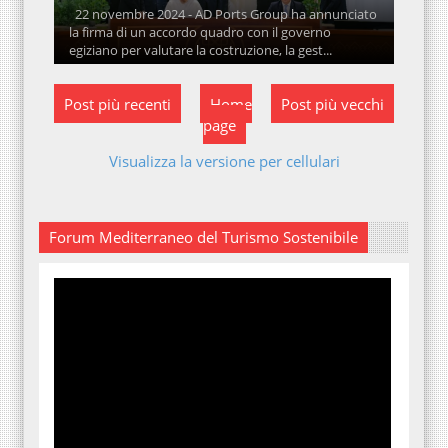
22 novembre 2024 - AD Ports Group ha annunciato
la firma di un accordo quadro con il governo
egiziano per valutare la costruzione, la gest...
Post più recenti
Home
Post più vecchi
page
Visualizza la versione per cellulari
Forum Mediterraneo del Turismo Sostenibile