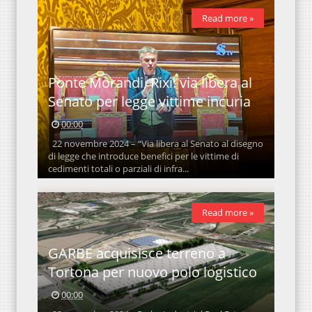
Read more »
Ponte Morandi, Rixi: via libera al
Senato per legge vittime incuria
00:00
22 novembre 2024 – “Via libera al Senato al disegno
di legge che introduce benefici per le vittime di
cedimenti totali o parziali di infra...
Read more »
GARBE acquisisce terreno a
Tortona per nuovo polo logistico
00:00