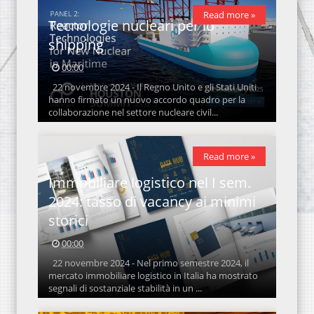
Read more »
Tecnologie nucleari per lo
shipping
00:00
22 novembre 2024 - Il Regno Unito e gli Stati Uniti
hanno firmato un nuovo accordo quadro per la
collaborazione nel settore nucleare civil...
Read more »
Immobiliare logistico nel I sem.
2024: tasso di vacancy ai minimi
storici
00:00
22 novembre 2024 - Nel primo semestre 2024, il
mercato immobiliare logistico in Italia ha mostrato
segnali di sostanziale stabilità in un ...