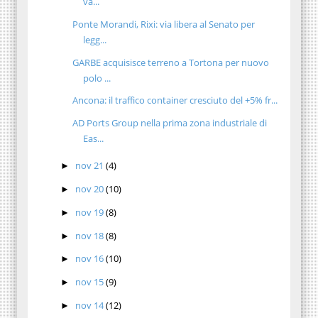
va...
Ponte Morandi, Rixi: via libera al Senato per
legg...
GARBE acquisisce terreno a Tortona per nuovo
polo ...
Ancona: il traffico container cresciuto del +5% fr...
AD Ports Group nella prima zona industriale di
Eas...
nov 21
(4)
►
nov 20
(10)
►
nov 19
(8)
►
nov 18
(8)
►
nov 16
(10)
►
nov 15
(9)
►
nov 14
(12)
►