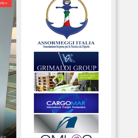
re »
care