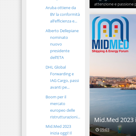
attenzione e passione pe
Aruba ottiene da
BV la conformità
all’efficienza e...
Alberto Dellepiane
nominato
nuovo
presidente
dell’ETA
DHL Global
Forwarding e
IAG Cargo, passi
avanti pe...
Boom per il
mercato
europeo delle
ristrutturazioni...
Mid.Med 2023 i
Mid.Med 2023
05:03
inizia oggi! Il