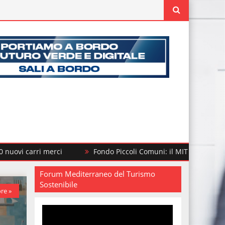
erci
Fondo Piccoli Comuni: il MIT finanzia altri 292 interven
Forum Mediterraneo del Turismo
Sostenibile
re »