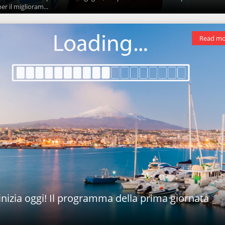
r il miglioram...
Read mo
nizia oggi! Il programma della prima giornata