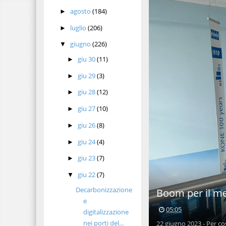
agosto
(184)
►
luglio
(206)
►
giugno
(226)
▼
giu 30
(11)
►
giu 29
(3)
►
giu 28
(12)
►
giu 27
(10)
►
giu 26
(8)
►
giu 24
(4)
►
giu 23
(7)
►
giu 22
(7)
▼
Decarbonizzazione
Boom per il mer
e
05:05
digitalizzazione
nei porti del...
22 giugno 2023 - Per c