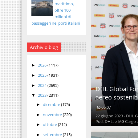
marittimo,
oltre 100
milioni di
passeggeri nei porti italiani
Archivio blog
2026
(1117)
►
2025
(1931)
►
2024
(2695)
►
DHL Global For
2023
(2311)
aereo sostenib
▼
dicembre
(175)
►
05:07
novembre
(220)
►
22 giugno 2023 - DHL G
Post DHL, e IAG Cargo 
ottobre
(212)
►
settembre
(215)
►