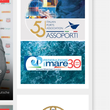
o
eutsche