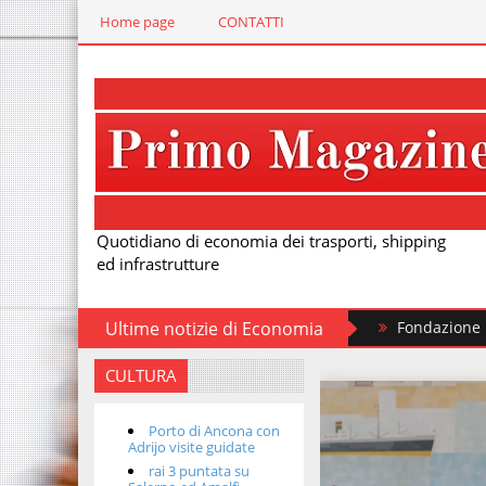
Home page
CONTATTI
Quotidiano di economia dei trasporti, shipping
ed infrastrutture
Ultime notizie di Economia
Fondazione FS, nuovi treni s
CULTURA
Porto di Ancona con
Adrijo visite guidate
rai 3 puntata su