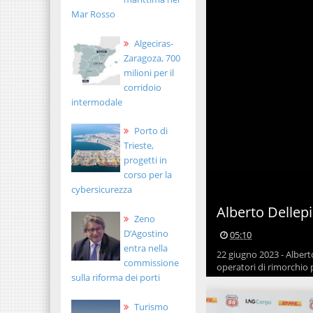
Mar Rosso
Algeciras-
Zaragoza, 700
milioni per il
corridoio
intermodale
Porto di
Trieste,
progetti in
corso per la
cybersicurezza
Alberto Dellep
Zeno
D’Agostino
05:10
entra nella
22 giugno 2023 - Albert
commissione
operatori di rimorchio p
sulla riforma dei porti
Turismo