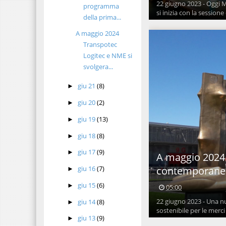
22 giugno 2023 - Oggi M
programma
si inizia con la sessione 
della prima...
A maggio 2024
Transpotec
Logitec e NME si
svolgera...
giu 21
(8)
►
giu 20
(2)
►
giu 19
(13)
►
giu 18
(8)
►
giu 17
(9)
►
A maggio 2024 
giu 16
(7)
contemporane
►
giu 15
(6)
►
05:00
22 giugno 2023 - Una n
giu 14
(8)
►
sostenibile per le merci 
giu 13
(9)
►