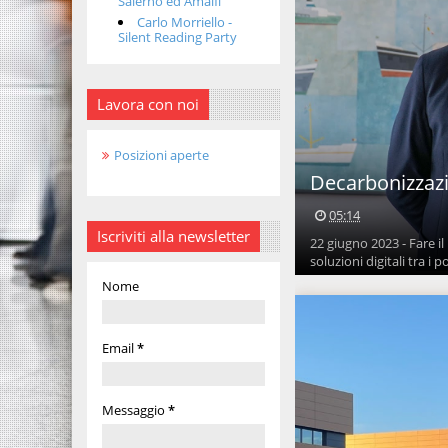
Salerno ed Amalfi
Carlo Morriello -
Silent Reading Party
Lavora con noi
Posizioni aperte
Decarbonizzazio
05:14
Iscriviti alla newsletter
22 giugno 2023 - Fare il
soluzioni digitali tra i por
Nome
Email
*
Messaggio
*