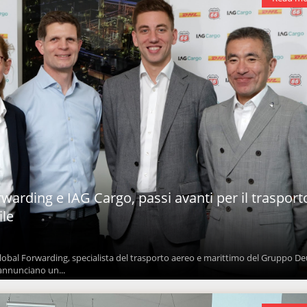
warding e IAG Cargo, passi avanti per il trasport
ile
lobal Forwarding, specialista del trasporto aereo e marittimo del Gruppo D
annunciano un...