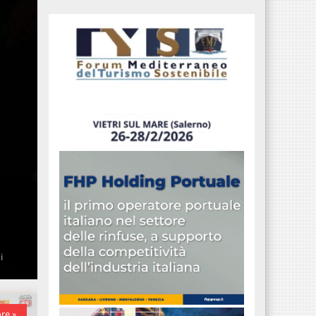
i
re »