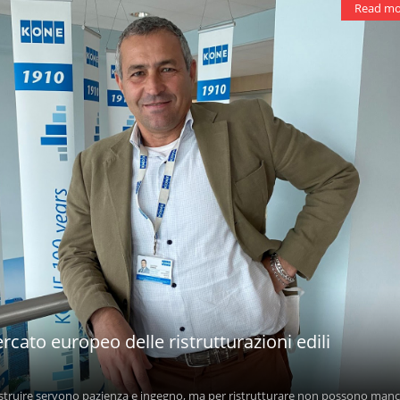
Read mo
cato europeo delle ristrutturazioni edili
ostruire servono pazienza e ingegno, ma per ristrutturare non possono man