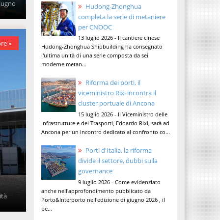
giugno
Hudong-Zhonghua
completa la serie di metaniere
per CNOOC
13 luglio 2026 - Il cantiere cinese
re »
Hudong-Zhonghua Shipbuilding ha consegnato
l'ultima unità di una serie composta da sei
moderne metan...
Riforma dei porti, il
viceministro Rixi incontra il
cluster portuale di Ancona
15 luglio 2026 - Il Viceministro delle
Infrastrutture e dei Trasporti, Edoardo Rixi, sarà ad
Ancona per un incontro dedicato al confronto co...
Porti d'Italia, la riforma
divide il settore, dubbi sulla
governance
9 luglio 2026 - Come evidenziato
anche nell'approfondimento pubblicato da
ità
Porto&Interporto nell'edizione di giugno 2026 , il
pe...