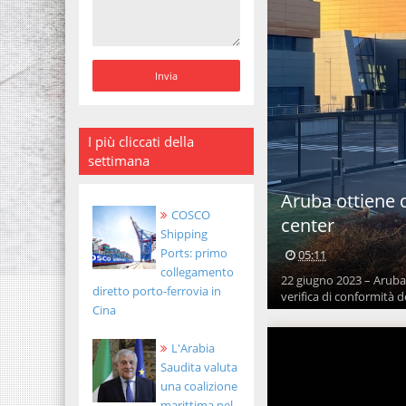
I più cliccati della
settimana
Aruba ottiene d
COSCO
center
Shipping
Ports: primo
05:11
collegamento
22 giugno 2023 – Aruba 
diretto porto-ferrovia in
verifica di conformità de
Cina
L'Arabia
Saudita valuta
una coalizione
marittima nel