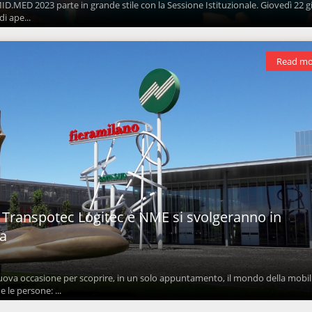
ID.MED 2023 parte in grande stile con la Sessione Istituzionale. Giovedì 22 
di ape...
Read mo
Transpotec Logitec e NME si svolgeranno in
a
uova occasione per scoprire, in un solo appuntamento, il mondo della mobil
e le persone: ...