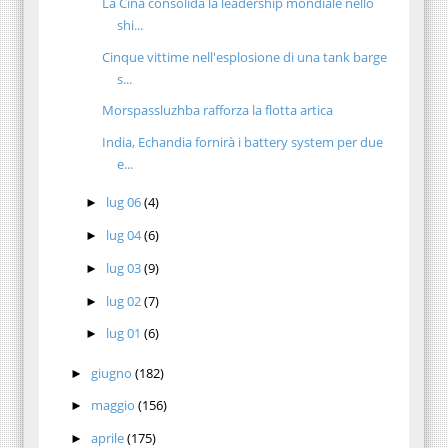
La Cina consolida la leadership mondiale nello
shi...
Cinque vittime nell'esplosione di una tank barge
s...
Morspassluzhba rafforza la flotta artica
India, Echandia fornirà i battery system per due
e...
lug 06
(4)
►
lug 04
(6)
►
lug 03
(9)
►
lug 02
(7)
►
lug 01
(6)
►
giugno
(182)
►
maggio
(156)
►
aprile
(175)
►