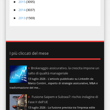
2015
(3095)
►
2014
(3037)
►
2013
(1569)
►
I più cliccati del mese
Brokeraggio assicurativo, la crescita impone un
salto di qualità manageriale
13 luglio 2026 - L'articolo pubblicato su LinkedIn da
Marco Contini , esperto di strategie assicurative, M&A e
trasformazione del me...
Fusione Saipem e Subsea7: rischio indagine di
Fase II dell'UE
13 luglio 2026 - La fusione prevista tra l'impresa edile