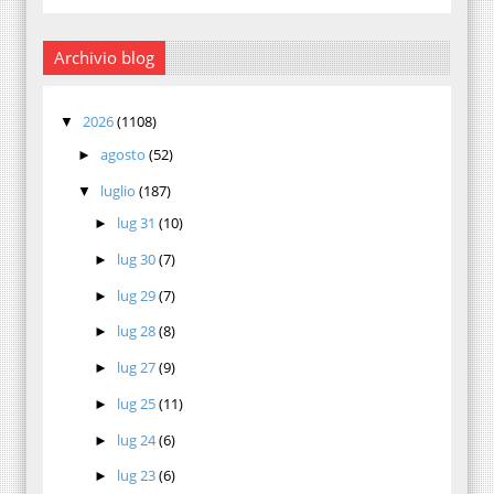
Archivio blog
2026
(1108)
▼
agosto
(52)
►
luglio
(187)
▼
lug 31
(10)
►
lug 30
(7)
►
lug 29
(7)
►
lug 28
(8)
►
lug 27
(9)
►
lug 25
(11)
►
lug 24
(6)
►
lug 23
(6)
►