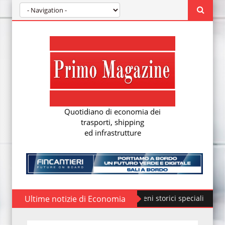
Quotidiano di economia dei
trasporti, shipping
ed infrastrutture
Ultime notizie di Economia
Fondazione FS, nuovi treni storici speciali
ÖBB R