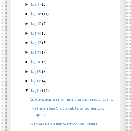
lug 17
(6)
►
lug 16
(11)
►
lug 15
(5)
►
lug 14
(6)
►
lug 13
(8)
►
lug 11
(7)
►
lug 10
(3)
►
lug 09
(8)
►
lug 08
(4)
►
lug 07
(14)
▼
Crocieristica: trasformare una crisi geopolitica i...
The Italian Sea Group valuta un aumento di
capital...
Marine Fuels Alliance introduce TidalIQ