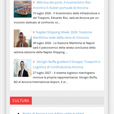
Riforma dei porti, il viceministro Rixi
incontra il cluster portuale di Ancona
15 luglio 2026 - Il Viceministro delle Infrastrutture e
dei Trasporti, Edoardo Rixi, sarà ad Ancona per un
incontro dedicato al confronto co...
Naples Shipping Week 2026: Stazione
Marittima sede della cena di chiusura
28 luglio 2026 - La Stazione Marittima di Napoli
sarà il palcoscenico della serata conclusiva della
settima edizione della Naples Shipping ...
Giorgio Buffa guiderà il Gruppo Trasporti e
Logistica di Confindustria Ancona
27 luglio 2027 – Il sistema logistico marchigiano
rinnova la propria rappresentanza. Giorgio Buffa,
AD di Ancona International Airport, è st...
CULTURA
Porto di Ancona con Adrijo visite guidate