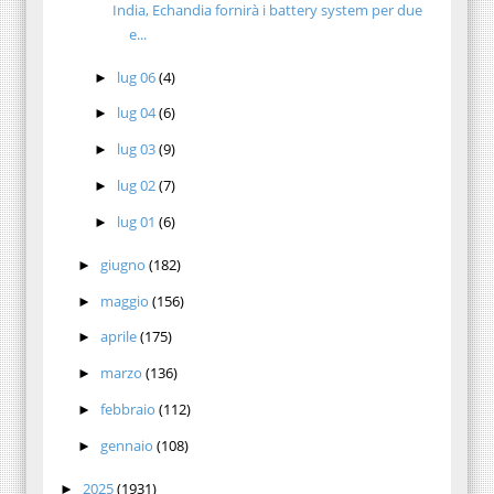
India, Echandia fornirà i battery system per due
e...
lug 06
(4)
►
lug 04
(6)
►
lug 03
(9)
►
lug 02
(7)
►
lug 01
(6)
►
giugno
(182)
►
maggio
(156)
►
aprile
(175)
►
marzo
(136)
►
febbraio
(112)
►
gennaio
(108)
►
2025
(1931)
►