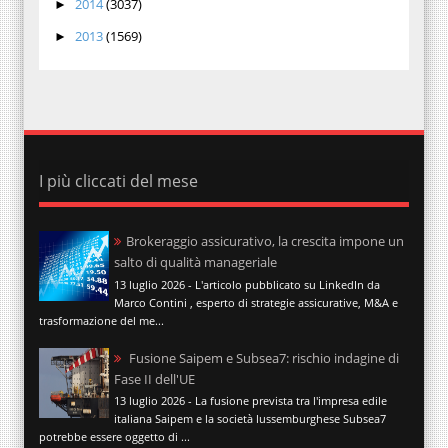
2014
(3037)
►
2013
(1569)
►
I più cliccati del mese
Brokeraggio assicurativo, la crescita impone un
salto di qualità manageriale
13 luglio 2026 - L'articolo pubblicato su LinkedIn da
Marco Contini , esperto di strategie assicurative, M&A e
trasformazione del me...
Fusione Saipem e Subsea7: rischio indagine di
Fase II dell'UE
13 luglio 2026 - La fusione prevista tra l'impresa edile
italiana Saipem e la società lussemburghese Subsea7
potrebbe essere oggetto di ...