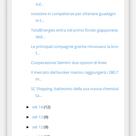
sul...
Investire in competenze per ottenere guadagni
in t...
TotalEnergies entra nel primo fondo giapponese
ded...
Le principali compagnie greche rinnovano la loro
f...
Cooperazione Gemini: due opzioni di linee
Il mercato del bunker marino raggiungerà i 280,7
m...
SC Shipping, battesimo della sua nuova chemical
ta...
set 14
(12)
►
set 13
(9)
►
set 12
(9)
►