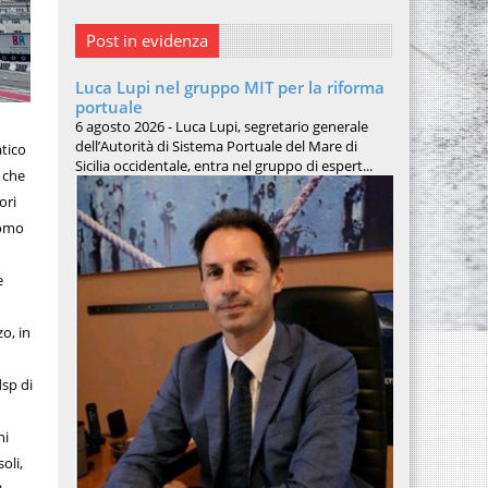
Post in evidenza
Luca Lupi nel gruppo MIT per la riforma
portuale
6 agosto 2026 - Luca Lupi, segretario generale
dell’Autorità di Sistema Portuale del Mare di
atico
Sicilia occidentale, entra nel gruppo di espert...
o che
ori
uomo
e
o, in
,
dsp di
ni
oli,