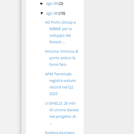
ago 09
(2)
►
ago 08
(10)
▼
AD Ports Group e
MBME per lo
sviluppo del
fintech ...
Ancona: rimossa al
porto antico la
torre faro
APM Terminals
registra volumi
record nel Q2
2025
U-SHIELD: 26 mln
di corone danesi
nel progetto di
...
Explora Journeys