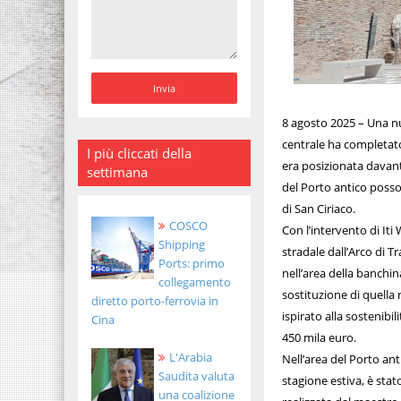
8 agosto 2025 – Una nu
centrale ha completato 
I più cliccati della
era posizionata davant
settimana
del Porto antico posso
di San Ciriaco.
COSCO
Con l’intervento di Iti
Shipping
stradale dall’Arco di Tr
Ports: primo
nell’area della banchin
collegamento
sostituzione di quella r
diretto porto-ferrovia in
ispirato alla sostenibi
Cina
450 mila euro.
L'Arabia
Nell’area del Porto an
Saudita valuta
stagione estiva, è sta
una coalizione