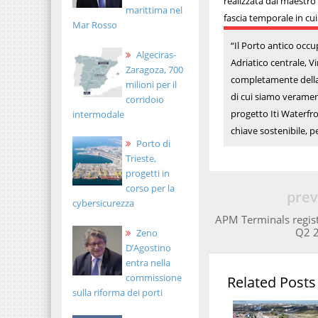
realizzata dal maestro 
marittima nel
fascia temporale in cui
Mar Rosso
“Il Porto antico occu
Algeciras-
Adriatico centrale, 
Zaragoza, 700
completamente della 
milioni per il
di cui siamo verament
corridoio
progetto Iti Waterfro
intermodale
chiave sostenibile, p
Porto di
Trieste,
progetti in
corso per la
prev
cybersicurezza
APM Terminals regist
Q2 
Zeno
D’Agostino
entra nella
commissione
Related Posts
sulla riforma dei porti