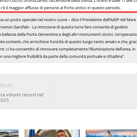
Enzo Cucchi, ottimizzando l’accensione della stessa. L’orario è dalle 17 alle 23
 c’è il maggior afflusso di persone al Porto antico in questo periodo.
pa un posto speciale nel nostro cuore – dice il Presidente dell’AdSP del Mare
Vincenzo Garofalo - La rimozione di questa torre faro consente di godere
bellezza della Porta clementina e degli altri monumenti storici. Un’operazi
e contenti, che arricchisce l’unicità di questo luogo tanto amato e che, grazi
nt, ci ha consentito di rinnovare completamente l’illuminazione dell’area, in
er una migliore fruibilità da parte della comunità portuale e cittadina”.
ious
ra volumi record nel
2025