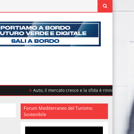
Auto, il mercato cresce e la sfida è rinnovare il parco circol
Forum Mediterraneo del Turismo
Sostenibile