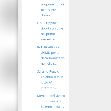
propone ritiri di
benessere
duran...
L'AP Filippine
riporta un utile
nel primo
semestre...
INTERCARGO e
GCMD per la
decarbonizzazio
ne nelle r...
Salerno-Reggio
Calabria, il MIT:
lotto A1
interame...
Mercato del lavoro
in provincia di
Salerno in fort...