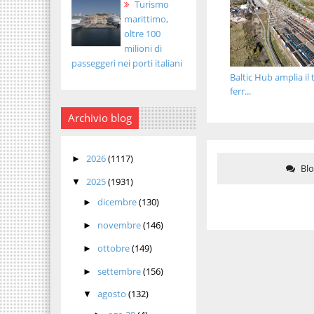
Turismo
marittimo,
oltre 100
milioni di
passeggeri nei porti italiani
Baltic Hub amplia il 
ferr...
Archivio blog
2026
(1117)
►
Bl
2025
(1931)
▼
dicembre
(130)
►
novembre
(146)
►
ottobre
(149)
►
settembre
(156)
►
agosto
(132)
▼