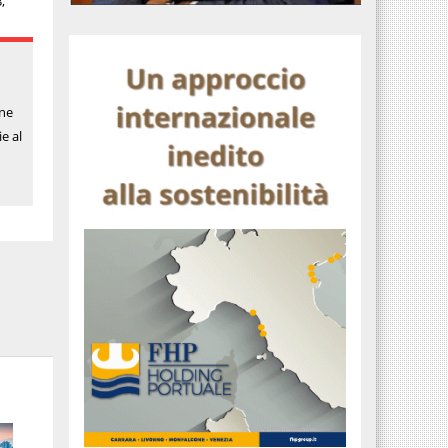
,
one
e al