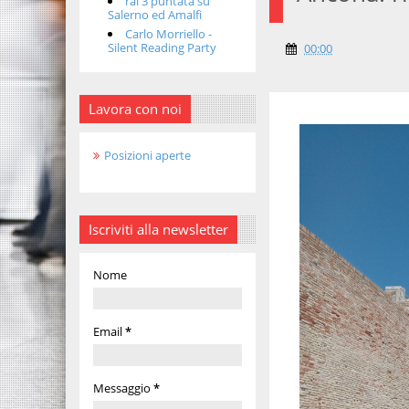
rai 3 puntata su
Salerno ed Amalfi
Carlo Morriello -
Silent Reading Party
00:00
Lavora con noi
Posizioni aperte
Iscriviti alla newsletter
Nome
Email
*
Messaggio
*