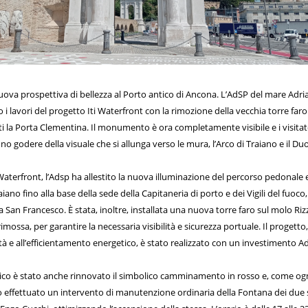
ova prospettiva di bellezza al Porto antico di Ancona. L’AdSP del mare Adri
i lavori del progetto Iti Waterfront con la rimozione della vecchia torre far
i la Porta Clementina. Il monumento è ora completamente visibile e i visitat
no godere della visuale che si allunga verso le mura, l’Arco di Traiano e il D
 Waterfront, l’Adsp ha allestito la nuova illuminazione del percorso pedonale 
aiano fino alla base della sede della Capitaneria di porto e dei Vigili del fuoco,
a San Francesco. È stata, inoltre, installata una nuova torre faro sul molo Rizz
imossa, per garantire la necessaria visibilità e sicurezza portuale. Il progetto
lità e all’efficientamento energetico, è stato realizzato con un investimento A
tico è stato anche rinnovato il simbolico camminamento in rosso e, come og
to effettuato un intervento di manutenzione ordinaria della Fontana dei due s