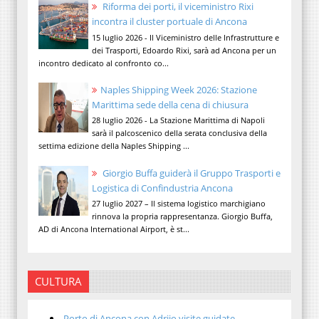
Riforma dei porti, il viceministro Rixi
incontra il cluster portuale di Ancona
15 luglio 2026 - Il Viceministro delle Infrastrutture e
dei Trasporti, Edoardo Rixi, sarà ad Ancona per un
incontro dedicato al confronto co...
Naples Shipping Week 2026: Stazione
Marittima sede della cena di chiusura
28 luglio 2026 - La Stazione Marittima di Napoli
sarà il palcoscenico della serata conclusiva della
settima edizione della Naples Shipping ...
Giorgio Buffa guiderà il Gruppo Trasporti e
Logistica di Confindustria Ancona
27 luglio 2027 – Il sistema logistico marchigiano
rinnova la propria rappresentanza. Giorgio Buffa,
AD di Ancona International Airport, è st...
CULTURA
Porto di Ancona con Adrijo visite guidate