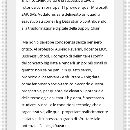
BTicino, CHEP, Xerox e la successiva tavola
rotonda con i principali IT provider quali Microsoft,
SAP, SAS, Vodafone, sarà delineato un quadro
esaustivo su come i Big Data stiano contribuendo
alla trasformazione digitale della Supply Chain.
Ma non ci sarebbe conoscenza senza pensiero
critico. Al professor Aurelio Ravarini, docente LIUC
Business School, il compito di delimitare i confini
del concetto big data e renderli un po' più small di
quanto non se ne parli. “In questo senso,
proporrò di osservare - e sfruttare – i big data
come fenomeno socio-tecnico. Secondo questa
prospettiva, per quanto sia elevato il potenziale
delle tecnologie abilitanti i big data, è necessario
studiare i vincoli e le condizioni, tecnologiche e
organizzative, alle quali progettare realisticamente
iniziative di successo, in grado di sfruttare tale
potenziale”, spiega Ravarini.