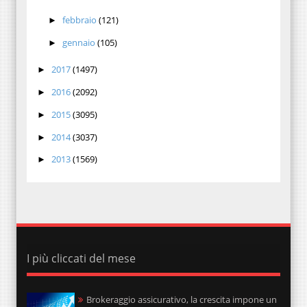
febbraio
(121)
►
gennaio
(105)
►
2017
(1497)
►
2016
(2092)
►
2015
(3095)
►
2014
(3037)
►
2013
(1569)
►
I più cliccati del mese
Brokeraggio assicurativo, la crescita impone un