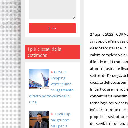
27 aprile 2023 - CDP V
sviluppo dell’innovazi
dello Stato Italiane, 
I più cliccati della
settimana
valore complessivo di 1
Il fondo multi-compart
attori industriali e fi
COSCO
settori dell’energia, de
Shipping
crescita dell’ecosistem
Ports: primo
In particolare, Ferrovi
collegamento
diretto porto-ferrovia in
concentra su investime
Cina
tecnologie nei processi
infrastrutture. In ques
Luca Lupi
proprie infrastrutture
nel gruppo
dei servizi, in coerenz
MIT per la