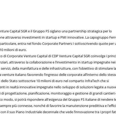
enture Capital SGR e il Gruppo FS siglano una partnership strategica per lo
one attraverso investimenti in startup e PMI innovative. La capogruppo Ferr
in particolare, entra nel fondo Corporate Partners I sottoscrivendo quote per 
0 milioni di euro.
o di Corporate Venture Capital di CDP Venture Capital SGR coinvolge i princi
nanziari, attraverso la collaborazione e l’investimento in startup impegnate nei
i servizi, della manifattura e delle infrastrutture, con l’obiettivo di stimolare l
a venture italiano favorendo l’ingresso delle corporate all’interno dello stess
e dello Stato sottoscrive 10 milioni di euro nel comparto InfraTech che si
nti in realtà innovative impegnate nello sviluppo di soluzioni legate a nuov
 di progettazione, pianificazione, monitoraggio e gestione di grandi cantieri 
to modo, si potrà rispondere all'esigenza del Gruppo FS Italiane di rendere l
 sempre più connesse, nonché di favorire la manutenzione predittiva e l'effic
a con il suo Piano Industriale decennale che vede l’innovazione tra i propri fat