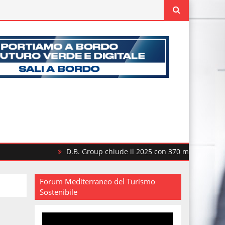
D.B. Group chiude il 2025 con 370 milioni di ricavi
Forum Mediterraneo del Turismo
Sostenibile