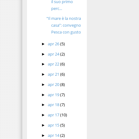
il suo primo
perc...
“Il mare è la nostra
casa”: convegno
Pesca con gusto
apr 26
(5)
►
apr 24
(2)
►
apr 22
(6)
►
apr 21
(6)
►
apr 20
(8)
►
apr 19
(7)
►
apr 18
(7)
►
apr 17
(10)
►
apr 15
(5)
►
apr 14
(2)
►