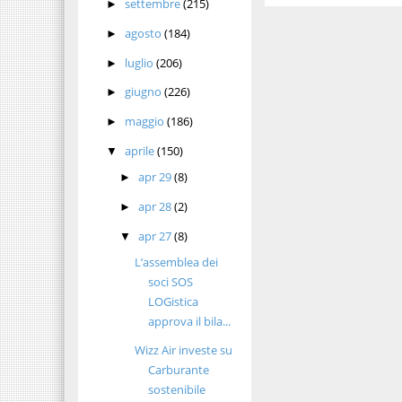
settembre
(215)
►
agosto
(184)
►
luglio
(206)
►
giugno
(226)
►
maggio
(186)
►
aprile
(150)
▼
apr 29
(8)
►
apr 28
(2)
►
apr 27
(8)
▼
L’assemblea dei
soci SOS
LOGistica
approva il bila...
Wizz Air investe su
Carburante
sostenibile