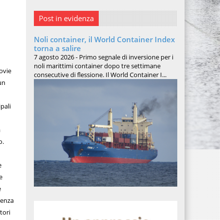
Post in evidenza
Noli container, il World Container Index
torna a salire
7 agosto 2026 - Primo segnale di inversione per i
noli marittimi container dopo tre settimane
ovie
consecutive di flessione. Il World Container I...
un
pali
a
o.
e
e
e
ienza
tori