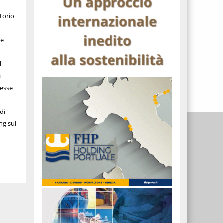
torio
se
l
i
resse
di
ng sui