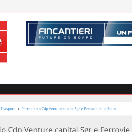
 Trasporti
Partnership Cdp Venture capital Sgr e Ferrovie dello Stato
p Cdp Venture capital Sgr e Ferrovie