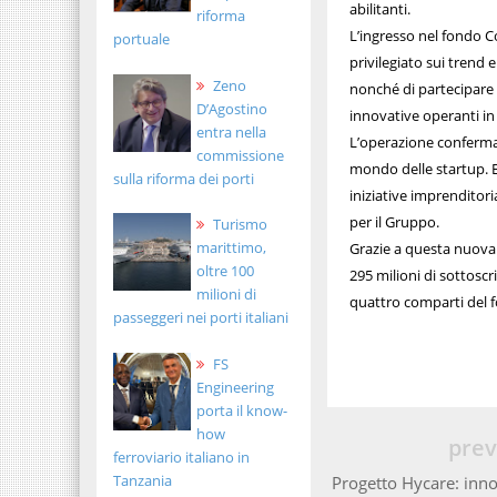
abilitanti.
riforma
L’ingresso nel fondo C
portuale
privilegiato sui trend 
Zeno
nonché di partecipare 
D’Agostino
innovative operanti in 
entra nella
L’operazione conferma 
commissione
mondo delle startup. Es
sulla riforma dei porti
iniziative imprenditori
per il Gruppo.
Turismo
marittimo,
Grazie a questa nuova p
oltre 100
295 milioni di sottoscr
milioni di
quattro comparti del f
passeggeri nei porti italiani
FS
Engineering
porta il know-
how
prev
ferroviario italiano in
Tanzania
Progetto Hycare: inno