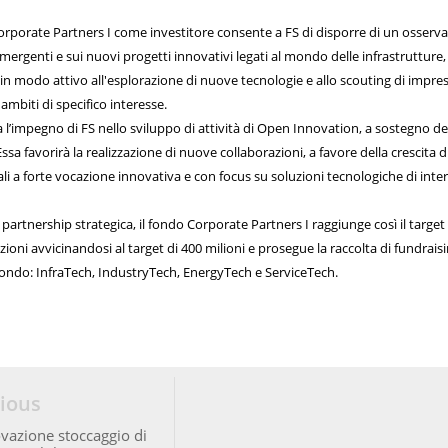
orporate Partners I come investitore consente a FS di disporre di un osserva
emergenti e sui nuovi progetti innovativi legati al mondo delle infrastrutture,
in modo attivo all'esplorazione di nuove tecnologie e allo scouting di impre
ambiti di specifico interesse.
l’impegno di FS nello sviluppo di attività di Open Innovation, a sostegno de
sa favorirà la realizzazione di nuove collaborazioni, a favore della crescita d
ali a forte vocazione innovativa e con focus su soluzioni tecnologiche di inte
artnership strategica, il fondo Corporate Partners I raggiunge così il target 
izioni avvicinandosi al target di 400 milioni e prosegue la raccolta di fundraisi
ondo: InfraTech, IndustryTech, EnergyTech e ServiceTech.
ious
vazione stoccaggio di