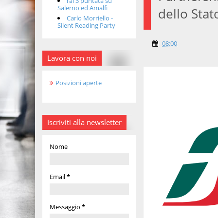
rai 3 puntata su
Salerno ed Amalfi
dello Stat
Carlo Morriello -
Silent Reading Party
08:00
Lavora con noi
Posizioni aperte
Iscriviti alla newsletter
Nome
Email
*
Messaggio
*