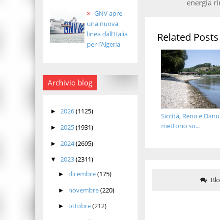
energia r
GNV apre
una nuova
linea dall’Italia
Related Posts
per l’Algeria
Archivio blog
2026
(1125)
►
Siccità, Reno e Danu
mettono so...
2025
(1931)
►
2024
(2695)
►
2023
(2311)
▼
dicembre
(175)
►
Bl
novembre
(220)
►
ottobre
(212)
►