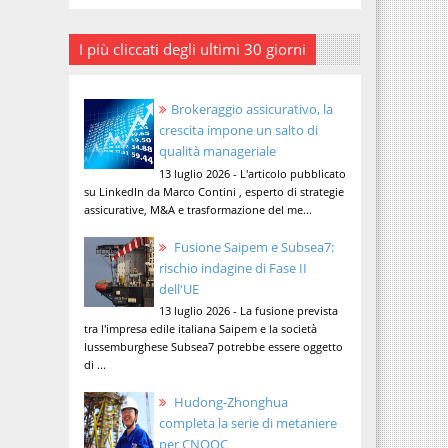
I più cliccati degli ultimi 30 giorni
Brokeraggio assicurativo, la
crescita impone un salto di
qualità manageriale
13 luglio 2026 - L'articolo pubblicato
su LinkedIn da Marco Contini , esperto di strategie
assicurative, M&A e trasformazione del me...
Fusione Saipem e Subsea7:
rischio indagine di Fase II
dell'UE
13 luglio 2026 - La fusione prevista
tra l'impresa edile italiana Saipem e la società
lussemburghese Subsea7 potrebbe essere oggetto
di ...
Hudong-Zhonghua
completa la serie di metaniere
per CNOOC