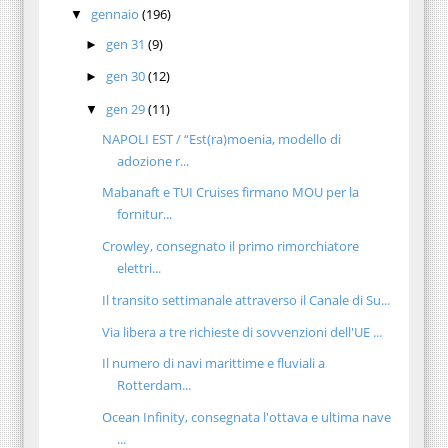
gennaio
(196)
▼
gen 31
(9)
►
gen 30
(12)
►
gen 29
(11)
▼
NAPOLI EST / “Est(ra)moenia, modello di
adozione r...
Mabanaft e TUI Cruises firmano MOU per la
fornitur...
Crowley, consegnato il primo rimorchiatore
elettri...
Il transito settimanale attraverso il Canale di Su...
Via libera a tre richieste di sovvenzioni dell'UE ...
Il numero di navi marittime e fluviali a
Rotterdam...
Ocean Infinity, consegnata l'ottava e ultima nave
...