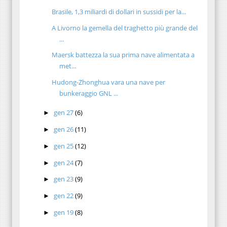
Brasile, 1,3 miliardi di dollari in sussidi per la...
A Livorno la gemella del traghetto più grande del
...
Maersk battezza la sua prima nave alimentata a
met...
Hudong-Zhonghua vara una nave per
bunkeraggio GNL ...
gen 27
(6)
►
gen 26
(11)
►
gen 25
(12)
►
gen 24
(7)
►
gen 23
(9)
►
gen 22
(9)
►
gen 19
(8)
►