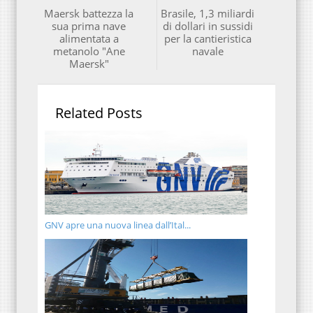
Maersk battezza la
Brasile, 1,3 miliardi
sua prima nave
di dollari in sussidi
alimentata a
per la cantieristica
metanolo "Ane
navale
Maersk"
Related Posts
GNV apre una nuova linea dall’Ital...