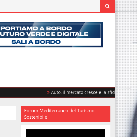
Auto, il mercato cresce e la sfida è rinnovare il pa
Forum Mediterraneo del Turismo
Sostenibile