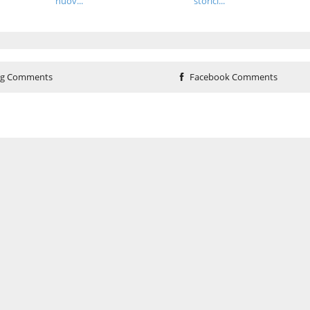
nuov...
storici...
og Comments
Facebook Comments