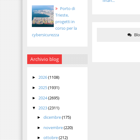
finan...
Porto di
Trieste,
progetti in
corso per la
Bl
cybersicurezza
Archivio blog
2026
(1108)
►
2025
(1931)
►
2024
(2695)
►
2023
(2311)
▼
dicembre
(175)
►
novembre
(220)
►
ottobre
(212)
►