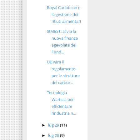
Royal Caribbean e
la gestione dei
rifiuti alimentari
SIMEST, al via la
nuova finanza
agevolata del
Fond...
UE vara il
regolamento
per le strutture
dei carbur...
Tecnologia
Wartsila per
efficientare
l’industria n...
lug 29
(11)
►
lug 28
(9)
►