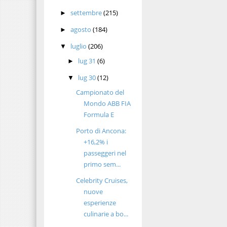
settembre
(215)
►
agosto
(184)
►
luglio
(206)
▼
lug 31
(6)
►
lug 30
(12)
▼
Campionato del
Mondo ABB FIA
Formula E
Porto di Ancona:
+16,2% i
passeggeri nel
primo sem...
Celebrity Cruises,
nuove
esperienze
culinarie a bo...