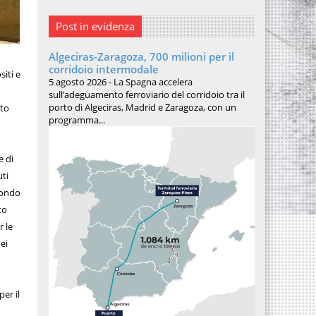
Post in evidenza
Algeciras-Zaragoza, 700 milioni per il
corridoio intermodale
siti e
5 agosto 2026 - La Spagna accelera
sull’adeguamento ferroviario del corridoio tra il
porto di Algeciras, Madrid e Zaragoza, con un
nto
programma...
e di
uti
 Fondo
to
r le
ei
er il