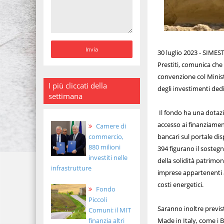
30 luglio 2023 - SIMEST
Prestiti, comunica che
convenzione col Minist
I più cliccati della
degli investimenti dedic
settimana
Il fondo ha una dotazio
accesso ai finanziament
Camere di
bancari sul portale dis
commercio,
880 milioni
394 figurano il sostegn
investiti nelle
della solidità patrimon
infrastrutture
imprese appartenenti al
costi energetici.
Fondo
Piccoli
Saranno inoltre previst
Comuni: il MIT
Made in Italy, come i Ba
finanzia altri