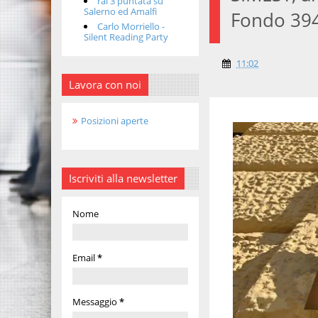
rai 3 puntata su
Salerno ed Amalfi
Fondo 39
Carlo Morriello -
Silent Reading Party
11:02
Lavora con noi
Posizioni aperte
Iscriviti alla newsletter
Nome
Email
*
Messaggio
*