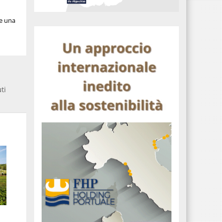
re una
ti