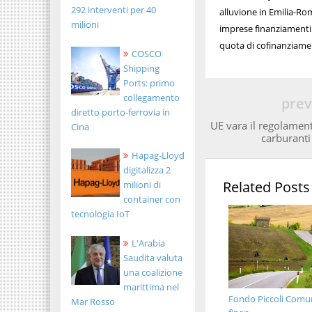
292 interventi per 40
alluvione in Emilia-Ro
milioni
imprese finanziamenti a
quota di cofinanziame
COSCO
Shipping
Ports: primo
collegamento
prev
diretto porto-ferrovia in
UE vara il regolament
Cina
carburanti 
Hapag-Lloyd
digitalizza 2
Related Posts
milioni di
container con
tecnologia IoT
L'Arabia
Saudita valuta
una coalizione
marittima nel
Fondo Piccoli Comuni
Mar Rosso