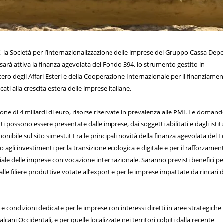
, la Società per l’internazionalizzazione delle imprese del Gruppo Cassa Depo
 sarà attiva la finanza agevolata del Fondo 394, lo strumento gestito in
ero degli Affari Esteri e della Cooperazione Internazionale per il finanziame
ati alla crescita estera delle imprese italiane.
ne di 4 miliardi di euro, risorse riservate in prevalenza alle PMI. Le domand
i possono essere presentate dalle imprese, dai soggetti abilitati e dagli istit
ponibile sul sito simest.it Fra le principali novità della finanza agevolata del
o agli investimenti per la transizione ecologica e digitale e per il rafforzamen
iale delle imprese con vocazione internazionale. Saranno previsti benefici pe
le filiere produttive votate all’export e per le imprese impattate da rincari d
e condizioni dedicate per le imprese con interessi diretti in aree strategiche p
lcani Occidentali, e per quelle localizzate nei territori colpiti dalla recente