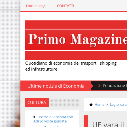
Home page
CONTATTI
Quotidiano di economia dei trasporti, shipping
ed infrastrutture
Ultime notizie di Economia
Fondazione FS, nuovi t
CULTURA
Home
Logistica e
Porto di Ancona con
Adrijo visite guidate
UE vara il