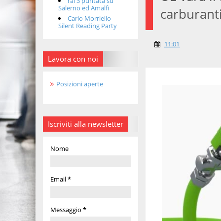
rai 3 puntata su
Salerno ed Amalfi
carburanti
Carlo Morriello -
Silent Reading Party
11:01
Lavora con noi
Posizioni aperte
Iscriviti alla newsletter
Nome
Email
*
Messaggio
*