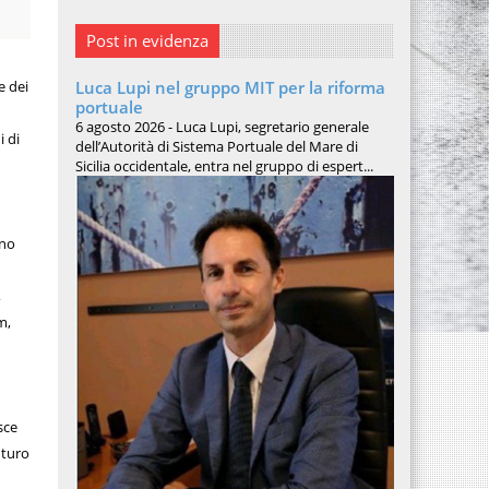
Post in evidenza
e dei
Luca Lupi nel gruppo MIT per la riforma
portuale
6 agosto 2026 - Luca Lupi, segretario generale
i di
dell’Autorità di Sistema Portuale del Mare di
Sicilia occidentale, entra nel gruppo di espert...
ono
,
m,
sce
uturo