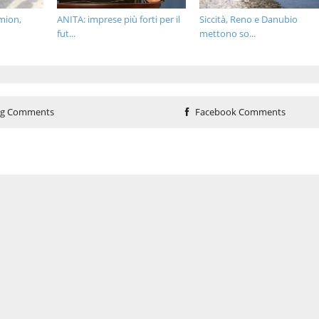
amion,
ANITA: imprese più forti per il
Siccità, Reno e Danubio
fut...
mettono so...
og Comments
Facebook Comments