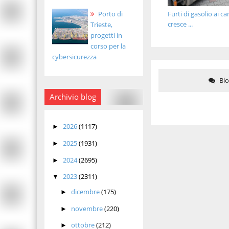
Furti di gasolio ai c
Porto di
cresce ...
Trieste,
progetti in
corso per la
cybersicurezza
Bl
Archivio blog
2026
(1117)
►
2025
(1931)
►
2024
(2695)
►
2023
(2311)
▼
dicembre
(175)
►
novembre
(220)
►
ottobre
(212)
►