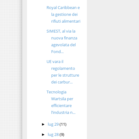
Royal Caribbean e
la gestione dei
rifiuti alimentari
SIMEST, al via la
nuova finanza
agevolata del
Fond...
UE vara il
regolamento
per le strutture
dei carbur...
Tecnologia
Wartsila per
efficientare
l’industria n...
lug 29
(11)
►
lug 28
(9)
►