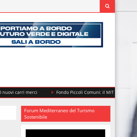
arri merci
Fondo Piccoli Comuni: il MIT finanzia altri 292 in
Forum Mediterraneo del Turismo
Sostenibile