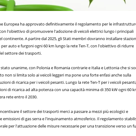
one Europea ha approvato definitivamente il regolamento per le infrastruttur
con l'obiettivo di promuovere l'adozione di veicoli elettrici lungo i principali
el continente. A partire dal 2025, gli Stati membri dovranno installare stazion
da per auto e furgoni ogni 60 km lungo la rete Ten-T, con l'obiettivo di ridurre
l settore dei trasporti.
è stato unanime, con Polonia e Romania contrarie e Italia e Lettonia che si s
o non si limita solo ai veicoli leggeri ma pone una forte enfasi anche sulla
uzioni di ricarica per i veicoli pesanti. Lungo la rete Ten-T per i veicoli pesanti
zioni di ricarica ad alta potenza con una capacità minima di 350 kW ogni 60 k
era rete entro il 2030.
centivare il settore dei trasporti merci a passare a mezzi più ecologici e
le emissioni di gas serra e l'inquinamento atmosferico. Il regolamento stabili
ale per l'attuazione delle misure necessarie per una transizione verso un f