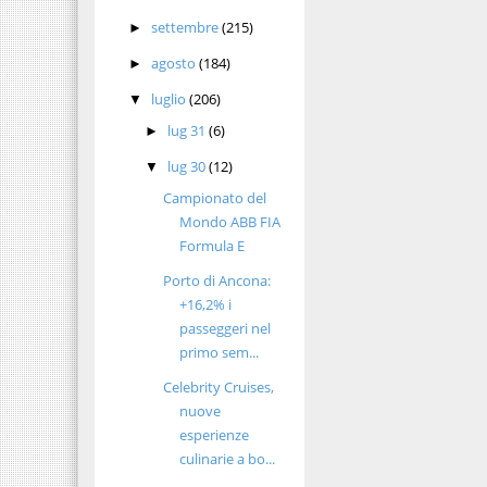
settembre
(215)
►
agosto
(184)
►
luglio
(206)
▼
lug 31
(6)
►
lug 30
(12)
▼
Campionato del
Mondo ABB FIA
Formula E
Porto di Ancona:
+16,2% i
passeggeri nel
primo sem...
Celebrity Cruises,
nuove
esperienze
culinarie a bo...