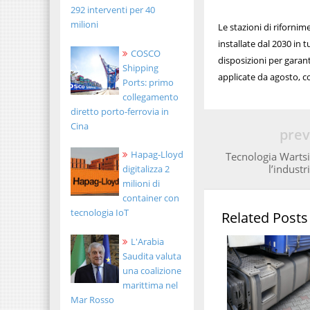
292 interventi per 40
milioni
Le stazioni di riforni
installate dal 2030 in 
COSCO
disposizioni per garan
Shipping
applicate da agosto, c
Ports: primo
collegamento
diretto porto-ferrovia in
Cina
prev
Hapag-Lloyd
Tecnologia Wartsil
l’industr
digitalizza 2
milioni di
container con
tecnologia IoT
Related Posts
L'Arabia
Saudita valuta
una coalizione
marittima nel
Mar Rosso