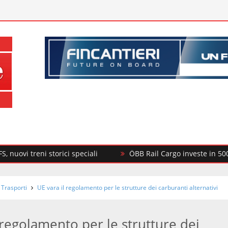
reni storici speciali
ÖBB Rail Cargo investe in 500 nuovi c
 Trasporti
UE vara il regolamento per le strutture dei carburanti alternativi
 regolamento per le strutture dei