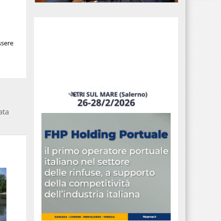
ssere
ata