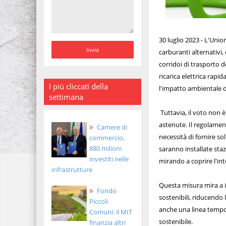
30 luglio 2023 - L'Uni
carburanti alternativi, 
corridoi di trasporto d
ricarica elettrica rapi
I più cliccati della
l'impatto ambientale de
settimana
Tuttavia, il voto non 
astenute. Il regolament
Camere di
necessità di fornire sol
commercio,
880 milioni
saranno installate sta
investiti nelle
mirando a coprire l'int
infrastrutture
Questa misura mira a in
Fondo
sostenibili, riducendo 
Piccoli
anche una linea tempor
Comuni: il MIT
sostenibile.
finanzia altri