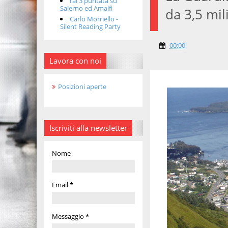
rai 3 puntata su
Salerno ed Amalfi
da 3,5 mili
Carlo Morriello -
Silent Reading Party
00:00
Lavora con noi
Posizioni aperte
Iscriviti alla newsletter
Nome
Email
*
Messaggio
*