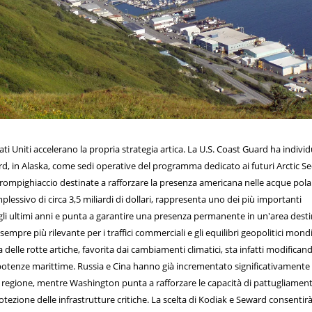
ati Uniti accelerano la propria strategia artica. La U.S. Coast Guard ha individ
rd, in Alaska, come sedi operative del programma dedicato ai futuri Arctic Se
 rompighiaccio destinate a rafforzare la presenza americana nelle acque pola
mplessivo di circa 3,5 miliardi di dollari, rappresenta uno dei più importanti
gli ultimi anni e punta a garantire una presenza permanente in un'area dest
mpre più rilevante per i traffici commerciali e gli equilibri geopolitici mondi
delle rotte artiche, favorita dai cambiamenti climatici, sta infatti modificand
 potenze marittime. Russia e Cina hanno già incrementato significativamente 
 regione, mentre Washington punta a rafforzare le capacità di pattugliamen
otezione delle infrastrutture critiche. La scelta di Kodiak e Seward consentirà