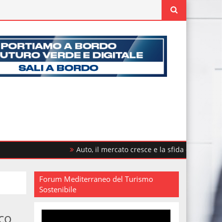
Auto, il mercato cresce e la sfida è rinnovare il parco
Forum Mediterraneo del Turismo
Sostenibile
co