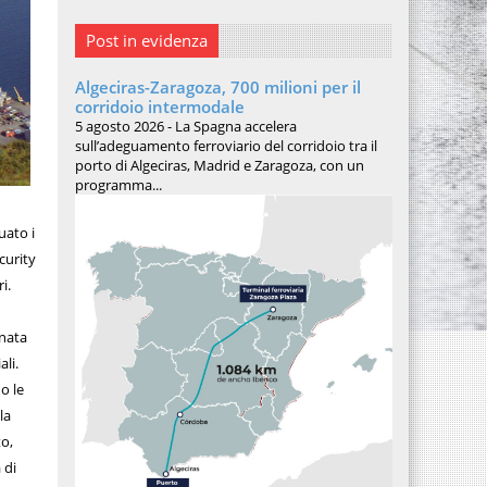
Post in evidenza
Algeciras-Zaragoza, 700 milioni per il
corridoio intermodale
5 agosto 2026 - La Spagna accelera
sull’adeguamento ferroviario del corridoio tra il
porto di Algeciras, Madrid e Zaragoza, con un
programma...
uato i
curity
ri.
inata
ali.
o le
la
to,
 di