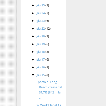
giu 25
(2)
►
giu 24
(7)
►
giu 23
(6)
►
giu 22
(12)
►
giu 20
(2)
►
giu 19
(6)
►
giu 18
(8)
►
giu 17
(6)
►
giu 16
(8)
►
giu 15
(8)
▼
Il porto di Long
Beach cresce del
31,7% (842 mila
...
DP World: Jebel Ali