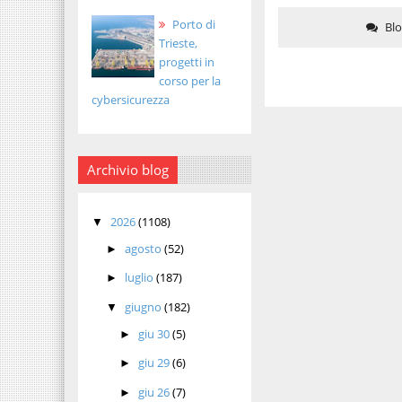
Porto di
Bl
Trieste,
progetti in
corso per la
cybersicurezza
Archivio blog
2026
(1108)
▼
agosto
(52)
►
luglio
(187)
►
giugno
(182)
▼
giu 30
(5)
►
giu 29
(6)
►
giu 26
(7)
►