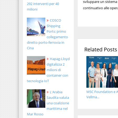
sviluppare un sistema
292 interventi per 40
continuativo alle opera
milioni
COSCO
Shipping
Ports: primo
collegamento
diretto porto-ferrovia in
Cina
Related Posts
Hapag-Lloyd
digitalizza 2
milioni di
container con
tecnologia IoT
MSC Foundation e A
L'Arabia
Vellma...
Saudita valuta
una coalizione
marittima nel
Mar Rosso