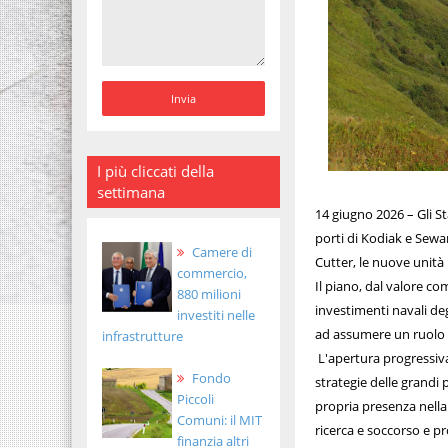
I più cliccati della
settimana
14 giugno 2026 – Gli St
porti di Kodiak e Sewa
Camere di
Cutter, le nuove unità
commercio,
Il piano, dal valore co
880 milioni
investimenti navali de
investiti nelle
ad assumere un ruolo se
infrastrutture
L'apertura progressiva 
Fondo
strategie delle grandi
Piccoli
propria presenza nella
Comuni: il MIT
ricerca e soccorso e pr
finanzia altri