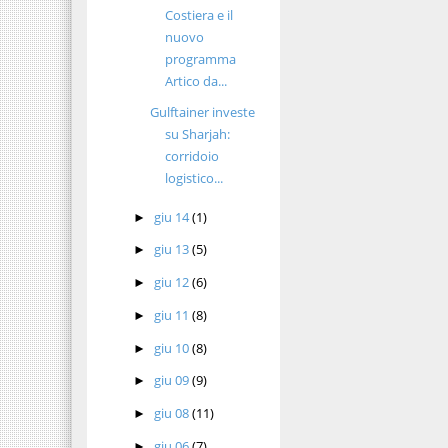
Costiera e il
nuovo
programma
Artico da...
Gulftainer investe
su Sharjah:
corridoio
logistico...
giu 14
(1)
►
giu 13
(5)
►
giu 12
(6)
►
giu 11
(8)
►
giu 10
(8)
►
giu 09
(9)
►
giu 08
(11)
►
giu 06
(7)
►