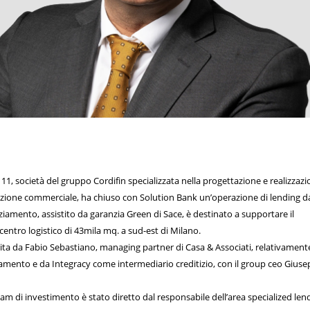
11, società del gruppo Cordifin specializzata nella progettazione e realizzazi
azione commerciale, ha chiuso con Solution Bank un’operazione di lending d
anziamento, assistito da garanzia Green di Sace, è destinato a supportare il
ntro logistico di 43mila mq. a sud-est di Milano.
stita da Fabio Sebastiano, managing partner di Casa & Associati, relativamente
nziamento e da Integracy come intermediario creditizio, con il group ceo Gius
eam di investimento è stato diretto dal responsabile dell’area specialized len