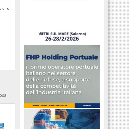
ioli e
i
rosa