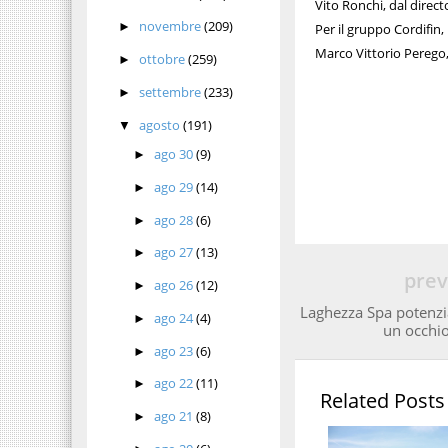
Vito Ronchi, dal direc
novembre
(209)
►
Per il gruppo Cordifin,
Marco Vittorio Perego, 
ottobre
(259)
►
settembre
(233)
►
agosto
(191)
▼
ago 30
(9)
►
ago 29
(14)
►
ago 28
(6)
►
ago 27
(13)
►
prev
ago 26
(12)
►
Laghezza Spa potenzi
ago 24
(4)
►
un occhio
ago 23
(6)
►
ago 22
(11)
►
Related Posts
ago 21
(8)
►