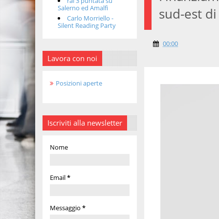
rai 3 puntata su
Salerno ed Amalfi
sud-est di
Carlo Morriello -
Silent Reading Party
00:00
Lavora con noi
Posizioni aperte
Iscriviti alla newsletter
Nome
Email
*
Messaggio
*