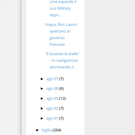
Line espande il
suo Military
Appr...
Frejus, Rixi: Lavori
spettano al
governo
francese
"E lucevan le stelle"
- In navigazione
ammirando l...
ago 07
(7)
►
ago 06
(6)
►
ago 05
(12)
►
ago 02
(7)
►
ago 01
(7)
►
luglio
(264)
►