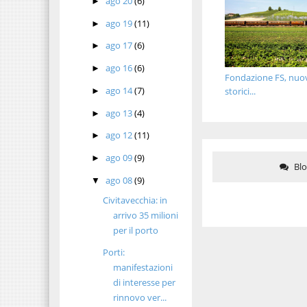
ago 20
(6)
►
ago 19
(11)
►
ago 17
(6)
►
ago 16
(6)
►
Fondazione FS, nuov
ago 14
(7)
storici...
►
ago 13
(4)
►
ago 12
(11)
►
ago 09
(9)
►
Bl
ago 08
(9)
▼
Civitavecchia: in
arrivo 35 milioni
per il porto
Porti:
manifestazioni
di interesse per
rinnovo ver...