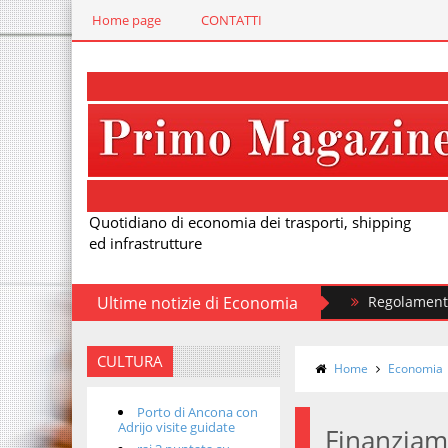
Home page
CONTATTI
Quotidiano di economia dei trasporti, shipping
ed infrastrutture
Ultime notizie di Economia
Regolamento EUDR: so
CULTURA
Home
Economia
Porto di Ancona con
Adrijo visite guidate
Finanziam