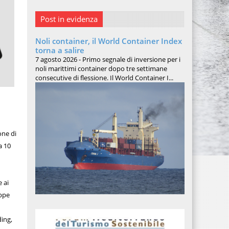
Post in evidenza
Noli container, il World Container Index
torna a salire
7 agosto 2026 - Primo segnale di inversione per i
noli marittimi container dopo tre settimane
consecutive di flessione. Il World Container I...
one di
a 10
 ai
eppe
ding,