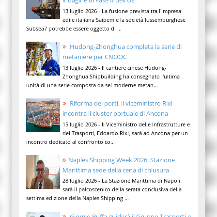
indagine di Fase II dell'UE
13 luglio 2026 - La fusione prevista tra l'impresa
edile italiana Saipem e la società lussemburghese
Subsea7 potrebbe essere oggetto di ...
Hudong-Zhonghua completa la serie di
metaniere per CNOOC
13 luglio 2026 - Il cantiere cinese Hudong-
Zhonghua Shipbuilding ha consegnato l'ultima
unità di una serie composta da sei moderne metan...
Riforma dei porti, il viceministro Rixi
incontra il cluster portuale di Ancona
15 luglio 2026 - Il Viceministro delle Infrastrutture e
dei Trasporti, Edoardo Rixi, sarà ad Ancona per un
incontro dedicato al confronto co...
Naples Shipping Week 2026: Stazione
Marittima sede della cena di chiusura
28 luglio 2026 - La Stazione Marittima di Napoli
sarà il palcoscenico della serata conclusiva della
settima edizione della Naples Shipping ...
Giorgio Buffa guiderà il Gruppo Trasporti e