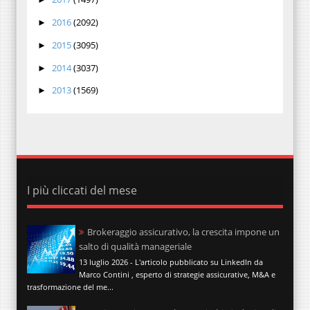
2016
(2092)
►
2015
(3095)
►
2014
(3037)
►
2013
(1569)
►
I più cliccati del mese
Brokeraggio assicurativo, la crescita impone un
salto di qualità manageriale
13 luglio 2026 - L'articolo pubblicato su LinkedIn da
Marco Contini , esperto di strategie assicurative, M&A e
trasformazione del me...