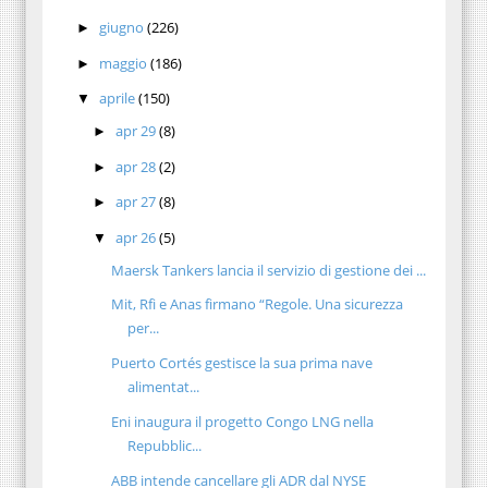
giugno
(226)
►
maggio
(186)
►
aprile
(150)
▼
apr 29
(8)
►
apr 28
(2)
►
apr 27
(8)
►
apr 26
(5)
▼
Maersk Tankers lancia il servizio di gestione dei ...
Mit, Rfi e Anas firmano “Regole. Una sicurezza
per...
Puerto Cortés gestisce la sua prima nave
alimentat...
Eni inaugura il progetto Congo LNG nella
Repubblic...
ABB intende cancellare gli ADR dal NYSE