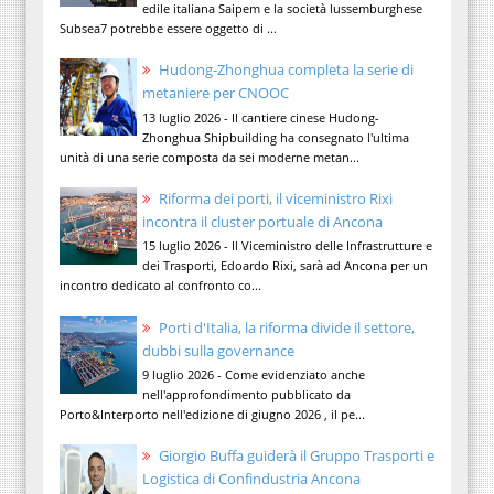
edile italiana Saipem e la società lussemburghese
Subsea7 potrebbe essere oggetto di ...
Hudong-Zhonghua completa la serie di
metaniere per CNOOC
13 luglio 2026 - Il cantiere cinese Hudong-
Zhonghua Shipbuilding ha consegnato l'ultima
unità di una serie composta da sei moderne metan...
Riforma dei porti, il viceministro Rixi
incontra il cluster portuale di Ancona
15 luglio 2026 - Il Viceministro delle Infrastrutture e
dei Trasporti, Edoardo Rixi, sarà ad Ancona per un
incontro dedicato al confronto co...
Porti d'Italia, la riforma divide il settore,
dubbi sulla governance
9 luglio 2026 - Come evidenziato anche
nell'approfondimento pubblicato da
Porto&Interporto nell'edizione di giugno 2026 , il pe...
Giorgio Buffa guiderà il Gruppo Trasporti e
Logistica di Confindustria Ancona