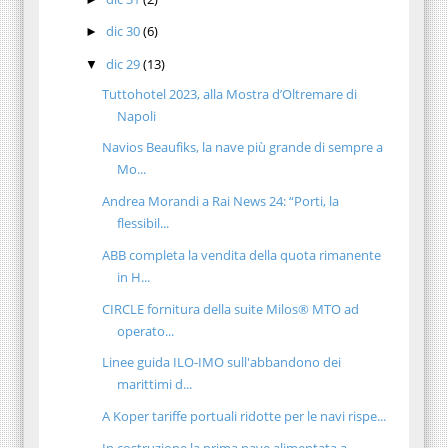
dic 30
(6)
►
dic 29
(13)
▼
Tuttohotel 2023, alla Mostra d’Oltremare di
Napoli
Navios Beaufiks, la nave più grande di sempre a
Mo...
Andrea Morandi a Rai News 24: “Porti, la
flessibil...
ABB completa la vendita della quota rimanente
in H...
CIRCLE fornitura della suite Milos® MTO ad
operato...
Linee guida ILO-IMO sull'abbandono dei
marittimi d...
A Koper tariffe portuali ridotte per le navi rispe...
In costruzione la prima nave alimentata a