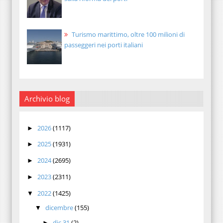
Turismo marittimo, oltre 100 milioni di
passeggeri nei porti italiani
Archivio blog
2026
(1117)
►
2025
(1931)
►
2024
(2695)
►
2023
(2311)
►
2022
(1425)
▼
dicembre
(155)
▼
dic 31
(2)
►