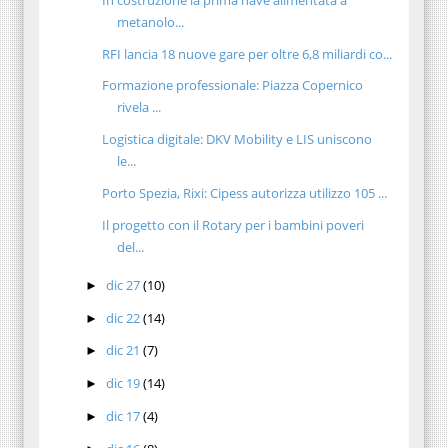
metanolo...
RFI lancia 18 nuove gare per oltre 6,8 miliardi co...
Formazione professionale: Piazza Copernico
rivela ...
Logistica digitale: DKV Mobility e LIS uniscono
le...
Porto Spezia, Rixi: Cipess autorizza utilizzo 105 ...
Il progetto con il Rotary per i bambini poveri
del...
dic 27
(10)
►
dic 22
(14)
►
dic 21
(7)
►
dic 19
(14)
►
dic 17
(4)
►