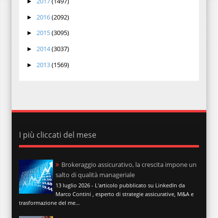
2017
(1497)
►
2016
(2092)
►
2015
(3095)
►
2014
(3037)
►
2013
(1569)
►
I più cliccati del mese
Brokeraggio assicurativo, la crescita impone un
salto di qualità manageriale
13 luglio 2026 - L'articolo pubblicato su LinkedIn da
Marco Contini , esperto di strategie assicurative, M&A e
trasformazione del me...