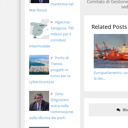
Comitato di Gestione
marittima nel
sed
Mar Rosso
Algeciras-
Related Posts
Zaragoza, 700
milioni per il
corridoio
intermodale
Porto di
Trieste,
progetti in
Europarlamento, sos
corso per la
la dec...
cybersicurezza
Zeno
D’Agostino
entra nella
Bl
commissione
sulla riforma dei porti