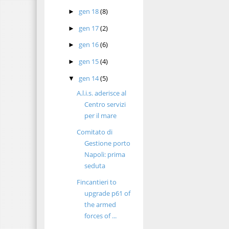
gen 18
(8)
►
gen 17
(2)
►
gen 16
(6)
►
gen 15
(4)
►
gen 14
(5)
▼
A.l.i.s. aderisce al
Centro servizi
per il mare
Comitato di
Gestione porto
Napoli: prima
seduta
Fincantieri to
upgrade p61 of
the armed
forces of ...