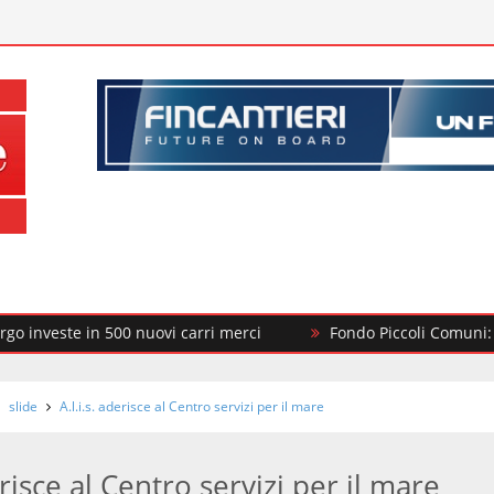
te in 500 nuovi carri merci
Fondo Piccoli Comuni: il MIT fin
slide
A.l.i.s. aderisce al Centro servizi per il mare
erisce al Centro servizi per il mare