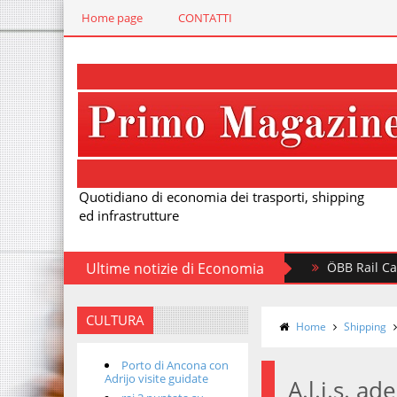
Home page
CONTATTI
Quotidiano di economia dei trasporti, shipping
ed infrastrutture
Ultime notizie di Economia
ÖBB Rail Cargo inves
CULTURA
Home
Shipping
Porto di Ancona con
Adrijo visite guidate
A.l.i.s. ad