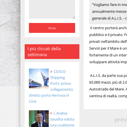
“Vogliamo fare in mod
annualmente messe in
generale di A.L.I.S. 
Il centro porterà anche
pubblico e il privato. F
privati nell’ambito del
I più cliccati della
Servizi per il Mare è u
settimana
fortemente di un interl
sviluppare attività imp
COSCO
A.L.I.S. da parte sua p
Shipping
65.000 mezzi, più di 2.
Ports: primo
Autostrade del Mare. Al
collegamento
diretto porto-ferrovia in
ventina di realtà, comp
Cina
L'Arabia
prev
Saudita valuta
una coalizione