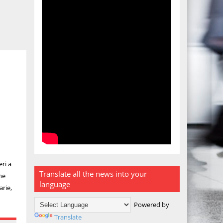
eri a
Translate all the news into your
he
language
arie,
Powered by
Translate