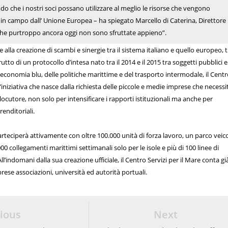
o che i nostri soci possano utilizzare al meglio le risorse che vengono
 campo dall’ Unione Europea – ha spiegato Marcello di Caterina, Direttore
- che purtroppo ancora oggi non sono sfruttate appieno”.
 alla creazione di scambi e sinergie tra il sistema italiano e quello europeo, tr
rutto di un protocollo d’intesa nato tra il 2014 e il 2015 tra soggetti pubblici e
l’economia blu, delle politiche marittime e del trasporto intermodale, il Cent
n’iniziativa che nasce dalla richiesta delle piccole e medie imprese che necess
ocutore, non solo per intensificare i rapporti istituzionali ma anche per
renditoriali.
arteciperà attivamente con oltre 100.000 unità di forza lavoro, un parco veico
000 collegamenti marittimi settimanali solo per le isole e più di 100 linee di
l’indomani dalla sua creazione ufficiale, il Centro Servizi per il Mare conta g
rese associazioni, università ed autorità portuali.
ious
Next