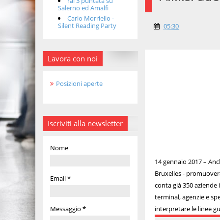
rai 3 puntata su
Salerno ed Amalfi
Carlo Morriello -
Silent Reading Party
05:30
Lavora con noi
Posizioni aperte
Iscriviti alla newsletter
Nome
14 gennaio 2017 – Anche
Bruxelles - promuoverà 
Email
*
conta già 350 aziende i
terminal, agenzie e spe
Messaggio
*
interpretare le linee g