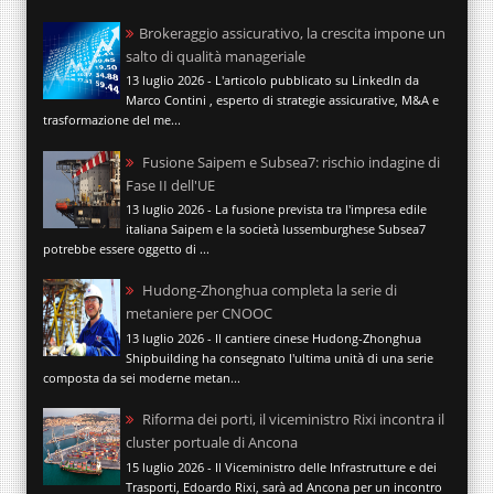
Brokeraggio assicurativo, la crescita impone un
salto di qualità manageriale
13 luglio 2026 - L'articolo pubblicato su LinkedIn da
Marco Contini , esperto di strategie assicurative, M&A e
trasformazione del me...
Fusione Saipem e Subsea7: rischio indagine di
Fase II dell'UE
13 luglio 2026 - La fusione prevista tra l'impresa edile
italiana Saipem e la società lussemburghese Subsea7
potrebbe essere oggetto di ...
Hudong-Zhonghua completa la serie di
metaniere per CNOOC
13 luglio 2026 - Il cantiere cinese Hudong-Zhonghua
Shipbuilding ha consegnato l'ultima unità di una serie
composta da sei moderne metan...
Riforma dei porti, il viceministro Rixi incontra il
cluster portuale di Ancona
15 luglio 2026 - Il Viceministro delle Infrastrutture e dei
Trasporti, Edoardo Rixi, sarà ad Ancona per un incontro