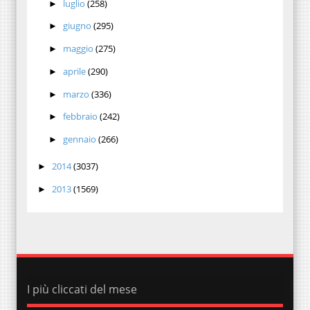
luglio
(258)
►
giugno
(295)
►
maggio
(275)
►
aprile
(290)
►
marzo
(336)
►
febbraio
(242)
►
gennaio
(266)
►
2014
(3037)
►
2013
(1569)
►
I più cliccati del mese