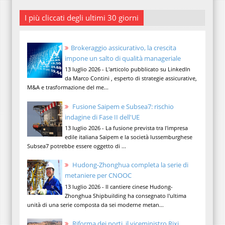
I più cliccati degli ultimi 30 giorni
Brokeraggio assicurativo, la crescita
impone un salto di qualità manageriale
13 luglio 2026 - L'articolo pubblicato su LinkedIn
da Marco Contini , esperto di strategie assicurative,
M&A e trasformazione del me...
Fusione Saipem e Subsea7: rischio
indagine di Fase II dell'UE
13 luglio 2026 - La fusione prevista tra l'impresa
edile italiana Saipem e la società lussemburghese
Subsea7 potrebbe essere oggetto di ...
Hudong-Zhonghua completa la serie di
metaniere per CNOOC
13 luglio 2026 - Il cantiere cinese Hudong-
Zhonghua Shipbuilding ha consegnato l'ultima
unità di una serie composta da sei moderne metan...
Riforma dei porti, il viceministro Rixi