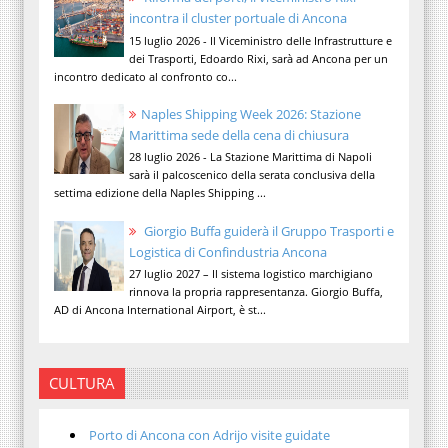
incontra il cluster portuale di Ancona
15 luglio 2026 - Il Viceministro delle Infrastrutture e
dei Trasporti, Edoardo Rixi, sarà ad Ancona per un
incontro dedicato al confronto co...
Naples Shipping Week 2026: Stazione
Marittima sede della cena di chiusura
28 luglio 2026 - La Stazione Marittima di Napoli
sarà il palcoscenico della serata conclusiva della
settima edizione della Naples Shipping ...
Giorgio Buffa guiderà il Gruppo Trasporti e
Logistica di Confindustria Ancona
27 luglio 2027 – Il sistema logistico marchigiano
rinnova la propria rappresentanza. Giorgio Buffa,
AD di Ancona International Airport, è st...
CULTURA
Porto di Ancona con Adrijo visite guidate