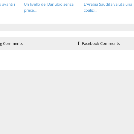
 avanti i
Un livello del Danubio senza
L'Arabia Saudita valuta una
prece...
coalizi...
og Comments
Facebook Comments