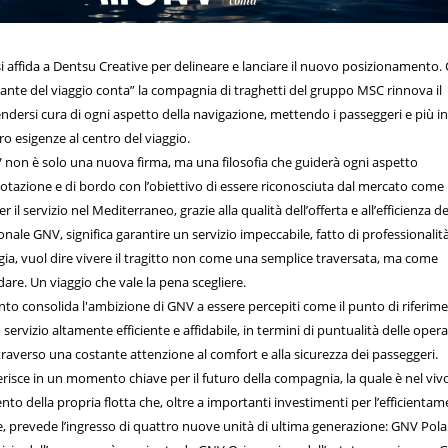
 affida a Dentsu Creative per delineare e lanciare il nuovo posizionamento. 
ante del viaggio conta” la compagnia di traghetti del gruppo MSC rinnova il
dersi cura di ogni aspetto della navigazione, mettendo i passeggeri e più i
loro esigenze al centro del viaggio.
 non è solo una nuova firma, ma una filosofia che guiderà ogni aspetto
notazione e di bordo con l’obiettivo di essere riconosciuta dal mercato come i
 il servizio nel Mediterraneo, grazie alla qualità dell’offerta e all’efficienza de
onale GNV, significa garantire un servizio impeccabile, fatto di professionalit
ggia, vuol dire vivere il tragitto non come una semplice traversata, ma come
are. Un viaggio che vale la pena scegliere.
o consolida l'ambizione di GNV a essere percepiti come il punto di riferim
 servizio altamente efficiente e affidabile, in termini di puntualità delle opera
ttraverso una costante attenzione al comfort e alla sicurezza dei passeggeri.
risce in un momento chiave per il futuro della compagnia, la quale è nel vivo
to della propria flotta che, oltre a importanti investimenti per l’efficienta
ve, prevede l’ingresso di quattro nuove unità di ultima generazione: GNV Polar