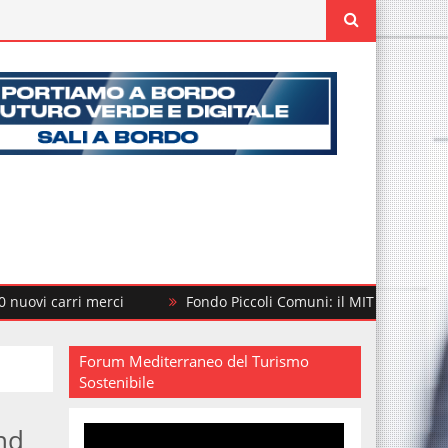
arri merci
Fondo Piccoli Comuni: il MIT finanzia altri 292 i
Forum Mediterraneo del Turismo
Sostenibile
and