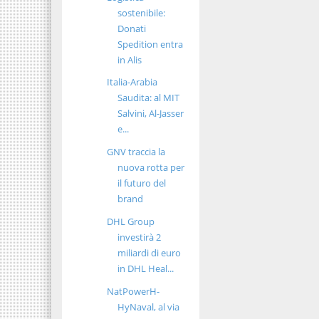
sostenibile:
Donati
Spedition entra
in Alis
Italia-Arabia
Saudita: al MIT
Salvini, Al-Jasser
e...
GNV traccia la
nuova rotta per
il futuro del
brand
DHL Group
investirà 2
miliardi di euro
in DHL Heal...
NatPowerH-
HyNaval, al via