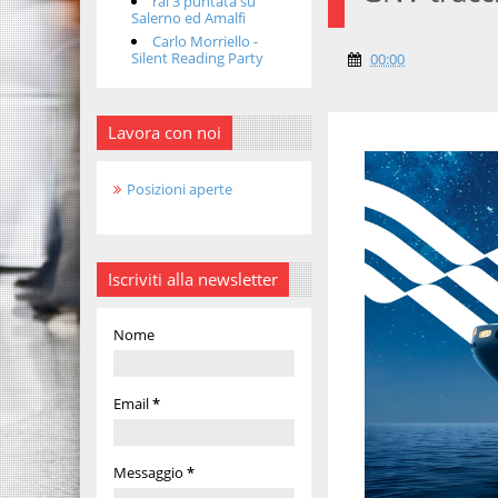
rai 3 puntata su
Salerno ed Amalfi
Carlo Morriello -
Silent Reading Party
00:00
Lavora con noi
Posizioni aperte
Iscriviti alla newsletter
Nome
Email
*
Messaggio
*