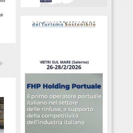
 GNV
di
l-