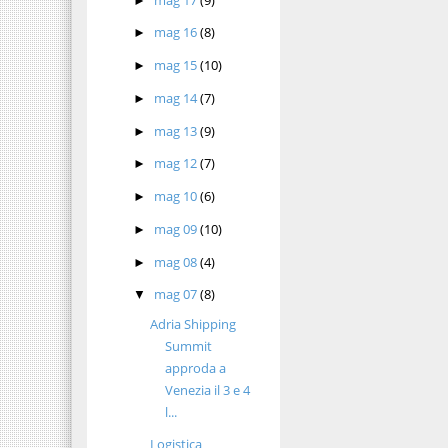
►
mag 16
(8)
►
mag 15
(10)
►
mag 14
(7)
►
mag 13
(9)
►
mag 12
(7)
►
mag 10
(6)
►
mag 09
(10)
►
mag 08
(4)
►
mag 07
(8)
▼
Adria Shipping
Summit
approda a
Venezia il 3 e 4
l...
Logistica