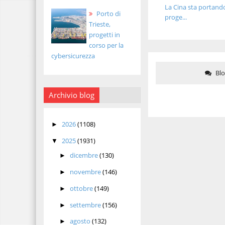
La Cina sta portando
Porto di
proge...
Trieste,
progetti in
corso per la
cybersicurezza
Bl
Archivio blog
2026
(1108)
►
2025
(1931)
▼
dicembre
(130)
►
novembre
(146)
►
ottobre
(149)
►
settembre
(156)
►
agosto
(132)
►