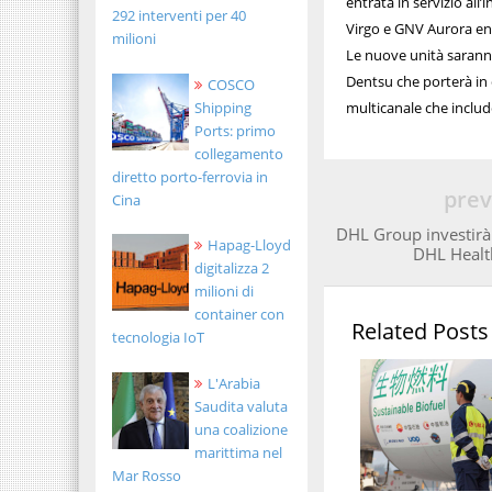
entrata in servizio all
292 interventi per 40
Virgo e GNV Aurora ent
milioni
Le nuove unità saranno
Dentsu che porterà in
COSCO
Shipping
multicanale che includ
Ports: primo
collegamento
diretto porto-ferrovia in
prev
Cina
DHL Group investirà 
Hapag-Lloyd
DHL Health
digitalizza 2
milioni di
container con
Related Posts
tecnologia IoT
L'Arabia
Saudita valuta
una coalizione
marittima nel
Mar Rosso