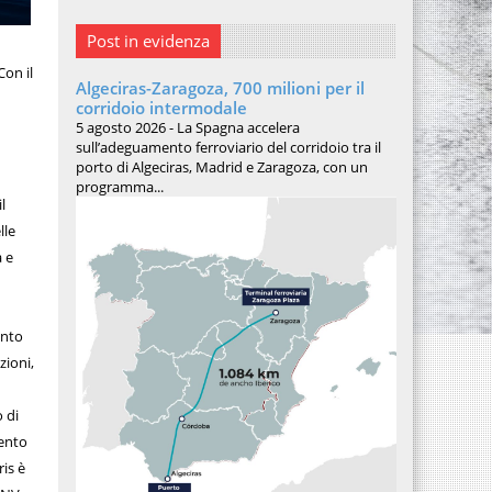
Post in evidenza
Con il
Algeciras-Zaragoza, 700 milioni per il
corridoio intermodale
n
5 agosto 2026 - La Spagna accelera
sull’adeguamento ferroviario del corridoio tra il
porto di Algeciras, Madrid e Zaragoza, con un
programma...
l
lle
à e
ento
zioni,
 di
mento
is è