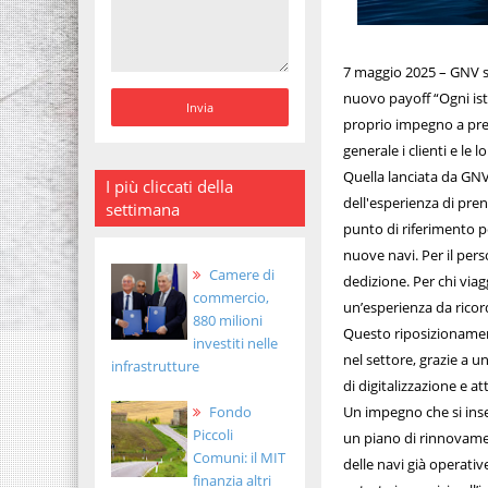
7 maggio 2025 – GNV si
nuovo payoff “Ogni ist
proprio impegno a pren
generale i clienti e le 
Quella lanciata da GNV
I più cliccati della
dell'esperienza di pre
settimana
punto di riferimento per
nuove navi. Per il pers
Camere di
dedizione. Per chi via
commercio,
un’esperienza da ricord
880 milioni
Questo riposizionament
investiti nelle
nel settore, grazie a un
infrastrutture
di digitalizzazione e a
Fondo
Un impegno che si inse
Piccoli
un piano di rinnovamen
Comuni: il MIT
delle navi già operati
finanzia altri