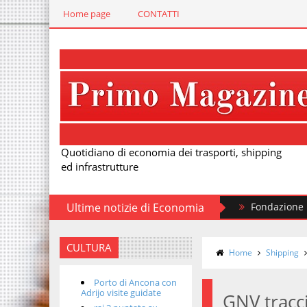
Home page
CONTATTI
Quotidiano di economia dei trasporti, shipping
ed infrastrutture
Ultime notizie di Economia
Fondazione FS, nuovi t
CULTURA
Home
Shipping
Porto di Ancona con
Adrijo visite guidate
GNV tracci