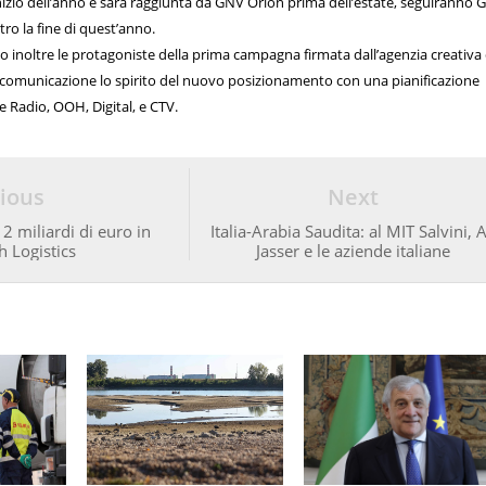
’inizio dell’anno e sarà raggiunta da GNV Orion prima dell’estate, seguiranno
ro la fine di quest’anno.
 inoltre le protagoniste della prima campagna firmata dall’agenzia creativa 
 comunicazione lo spirito del nuovo posizionamento con una pianificazione
e Radio, OOH, Digital, e CTV.
ious
Next
2 miliardi di euro in
Italia-Arabia Saudita: al MIT Salvini, A
 Logistics
Jasser e le aziende italiane