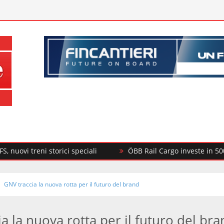
reni storici speciali
ÖBB Rail Cargo investe in 500 nuovi c
GNV traccia la nuova rotta per il futuro del brand
a la nuova rotta per il futuro del br