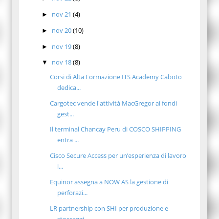
nov 21
(4)
►
nov 20
(10)
►
nov 19
(8)
►
nov 18
(8)
▼
Corsi di Alta Formazione ITS Academy Caboto
dedica...
Cargotec vende l'attività MacGregor ai fondi
gest...
Il terminal Chancay Peru di COSCO SHIPPING
entra ...
Cisco Secure Access per un’esperienza di lavoro
i...
Equinor assegna a NOW AS la gestione di
perforazi...
LR partnership con SHI per produzione e
stoccaggi...