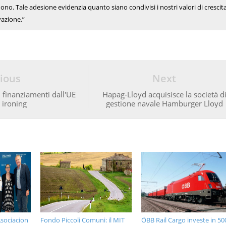
ndono. Tale adesione evidenzia quanto siano condivisi i nostri valori di crescit
vazione.”
ious
Next
 finanziamenti dall'UE
Hapag-Lloyd acquisisce la società d
 ironing
gestione navale Hamburger Lloyd
sociacion
Fondo Piccoli Comuni: il MIT
ÖBB Rail Cargo investe in 50