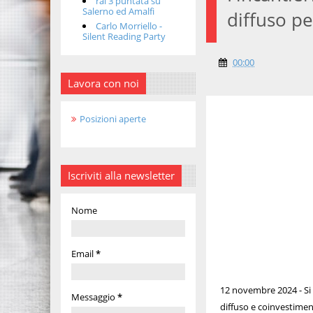
rai 3 puntata su
Salerno ed Amalfi
diffuso pe
Carlo Morriello -
Silent Reading Party
00:00
Lavora con noi
Posizioni aperte
Iscriviti alla newsletter
Nome
Email
*
12 novembre 2024 - Si 
Messaggio
*
diffuso e coinvestiment