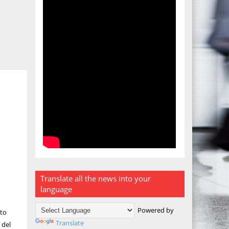
Translate all the news into your
language
Powered by
ato
Translate
 del