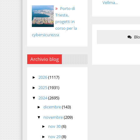
Vellma...
Porto di
Trieste,
progetti in
corso per la
cybersicurezza
Bl
Archivio blog
2026
(1117)
►
2025
(1931)
►
2024
(2695)
▼
dicembre
(143)
►
novembre
(209)
▼
nov 30
(6)
►
nov 29
(8)
►