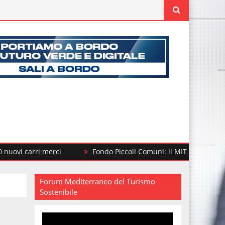
arri merci
Fondo Piccoli Comuni: il MIT finanzia altri 292 i
Forum Mediterraneo del Turismo
Sostenibile