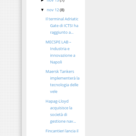
►
nov 12
(8)
▼
Il terminal Adriatic
Gate di ICTSI ha
raggiunto a...
MECSPE LAB –
Industria e
innovazione a
Napoli
Maersk Tankers
implementerà la
tecnologia delle
vele
Hapag-Lloyd
acquisisce la
società di
gestione nav...
Fincantieri lancia il