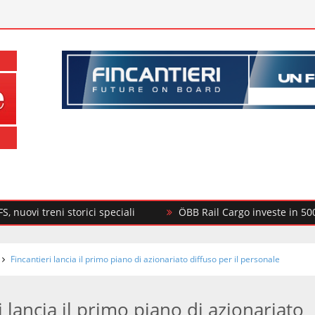
treni storici speciali
ÖBB Rail Cargo investe in 500 nuovi c
Fincantieri lancia il primo piano di azionariato diffuso per il personale
i lancia il primo piano di azionariato