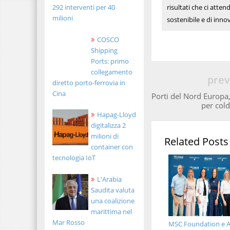
292 interventi per 40
risultati che ci atte
milioni
sostenibile e di inno
COSCO
Shipping
Ports: primo
collegamento
prev
diretto porto-ferrovia in
Cina
Porti del Nord Europa,
per cold
Hapag-Lloyd
digitalizza 2
milioni di
Related Posts
container con
tecnologia IoT
L'Arabia
Saudita valuta
una coalizione
marittima nel
Mar Rosso
MSC Foundation e A