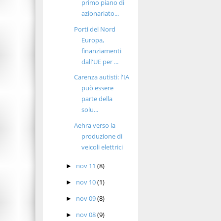
primo piano di
azionariato...
Porti del Nord
Europa,
finanziamenti
dall'UE per ...
Carenza autisti: l'IA
può essere
parte della
solu...
Aehra verso la
produzione di
veicoli elettrici
nov 11
(8)
►
nov 10
(1)
►
nov 09
(8)
►
nov 08
(9)
►