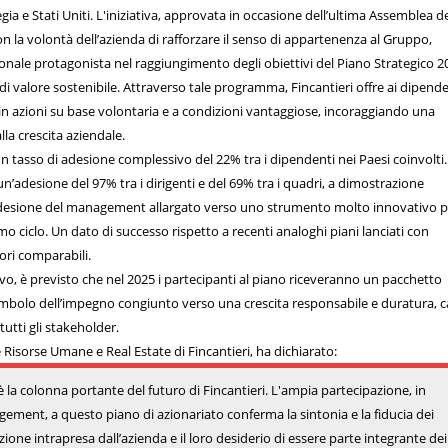
gia e Stati Uniti. L'iniziativa, approvata in occasione dell’ultima Assemblea de
on la volontà dell’azienda di rafforzare il senso di appartenenza al Gruppo,
onale protagonista nel raggiungimento degli obiettivi del Piano Strategico 2
di valore sostenibile. Attraverso tale programma, Fincantieri offre ai dipende
e in azioni su base volontaria e a condizioni vantaggiose, incoraggiando una
lla crescita aziendale.
un tasso di adesione complessivo del 22% tra i dipendenti nei Paesi coinvolti.
r un’adesione del 97% tra i dirigenti e del 69% tra i quadri, a dimostrazione
di adesione del management allargato verso uno strumento molto innovativo p
imo ciclo. Un dato di successo rispetto a recenti analoghi piani lanciati con
tori comparabili.
vo, è previsto che nel 2025 i partecipanti al piano riceveranno un pacchetto
simbolo dell’impegno congiunto verso una crescita responsabile e duratura, 
tutti gli stakeholder.
 Risorse Umane e Real Estate di Fincantieri, ha dichiarato:
è la colonna portante del futuro di Fincantieri. L'ampia partecipazione, in
gement, a questo piano di azionariato conferma la sintonia e la fiducia dei
zione intrapresa dall’azienda e il loro desiderio di essere parte integrante dei