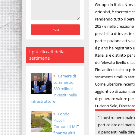
Gruppo in Italia, Norve
Azionisti, è coerente c
rendendo tutto il pers
2027 e nella creazione 
possibilità di investir
partecipazione attiva a
Il piano ha registrato 
I più cliccati della
Italia, si è distinto pe
settimana
dell’elevato livello 
Fincantieri e al suo pr
Camere di
strumenti simili in set
commercio,
Come ulteriore incenti
880 milioni
aggiuntivo di azioni, 
investiti nelle
di generare valore per 
infrastrutture
Luciano Sale, Direttore
Fondo
“Il nostro personale 
Piccoli
particolare del mana
Comuni: il MIT
dipendenti nella dire
finanzia altri