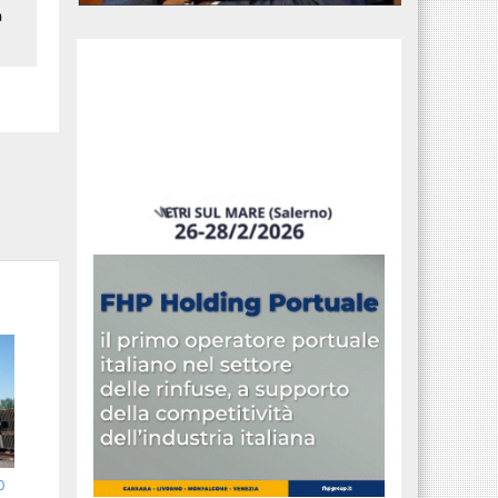
a
i
0