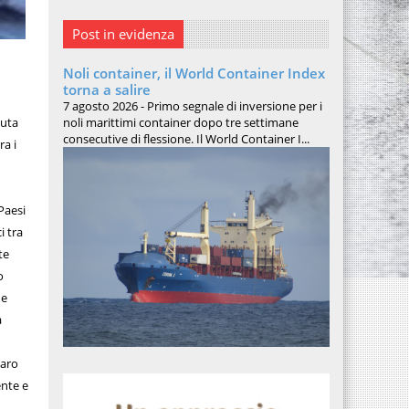
Post in evidenza
Noli container, il World Container Index
torna a salire
7 agosto 2026 - Primo segnale di inversione per i
noli marittimi container dopo tre settimane
duta
consecutive di flessione. Il World Container I...
ra i
Paesi
i tra
te
o
ne
à
iaro
ente e