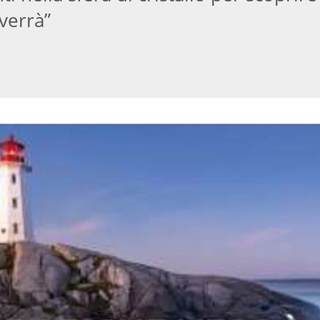
verrà”