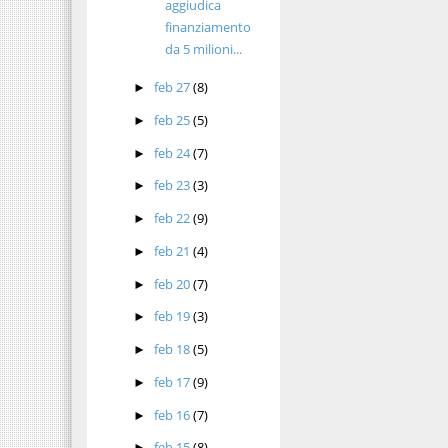
aggiudica
finanziamento
da 5 milioni...
feb 27
(8)
►
feb 25
(5)
►
feb 24
(7)
►
feb 23
(3)
►
feb 22
(9)
►
feb 21
(4)
►
feb 20
(7)
►
feb 19
(3)
►
feb 18
(5)
►
feb 17
(9)
►
feb 16
(7)
►
feb 15
(8)
►