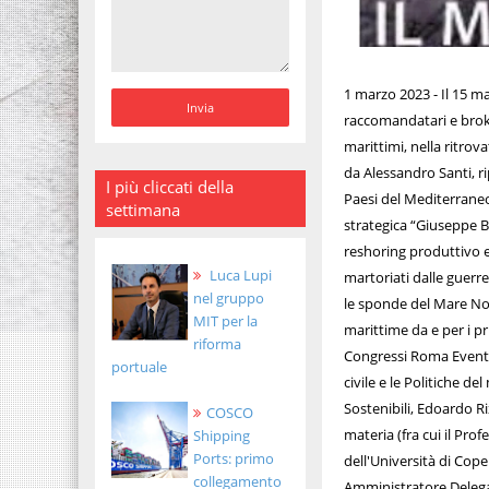
1 marzo 2023 - Il 15 m
raccomandatari e broker
marittimi, nella ritrov
da Alessandro Santi, rip
I più cliccati della
Paesi del Mediterraneo,
settimana
strategica “Giuseppe B
reshoring produttivo e
Luca Lupi
martoriati dalle guerre;
nel gruppo
le sponde del Mare Nos
MIT per la
marittime da e per i pr
riforma
Congressi Roma Eventi-
portuale
civile e le Politiche d
Sostenibili, Edoardo Rix
COSCO
materia (fra cui il Pro
Shipping
Ports: primo
dell'Università di Cope
collegamento
Amministratore Delegat