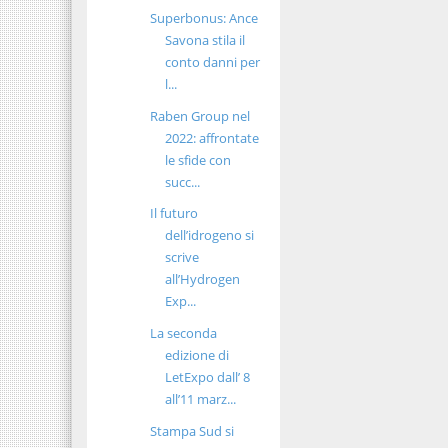
Superbonus: Ance
Savona stila il
conto danni per
l...
Raben Group nel
2022: affrontate
le sfide con
succ...
Il futuro
dell’idrogeno si
scrive
all’Hydrogen
Exp...
La seconda
edizione di
LetExpo dall’ 8
all’11 marz...
Stampa Sud si