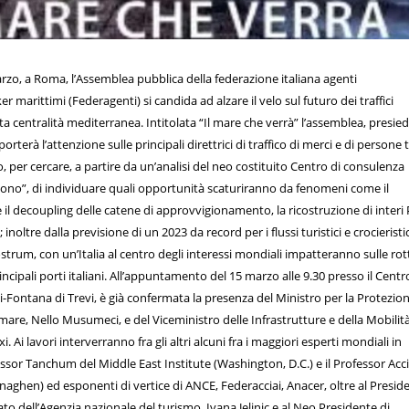
arzo, a Roma, l’Assemblea pubblica della federazione italiana agenti
 marittimi (Federagenti) si candida ad alzare il velo sul futuro dei traffici
ata centralità mediterranea. Intitolata “Il mare che verrà” l’assemblea, presie
orterà l’attenzione sulle principali direttrici di traffico di merci e di persone t
 per cercare, a partire da un’analisi del neo costituito Centro di consulenza
ono”, di individuare quali opportunità scaturiranno da fenomeni come il
 il decoupling delle catene di approvvigionamento, la ricostruzione di interi 
 inoltre dalla previsione di un 2023 da record per i flussi turistici e crocieristic
trum, con un’Italia al centro degli interessi mondiali impatteranno sulle rot
incipali porti italiani. All’appuntamento del 15 marzo alle 9.30 presso il Centr
Fontana di Trevi, è già confermata la presenza del Ministro per la Protezio
el mare, Nello Musumeci, e del Viceministro delle Infrastrutture e della Mobilit
i. Ai lavori interverranno fra gli altri alcuni fra i maggiori esperti mondiali in
fessor Tanchum del Middle East Institute (Washington, D.C.) e il Professor Acc
naghen) ed esponenti di vertice di ANCE, Federacciai, Anacer, oltre al Presid
o dell’Agenzia nazionale del turismo, Ivana Jelinic e al Neo Presidente di