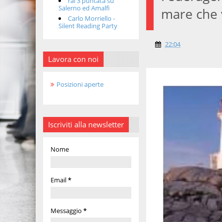
rai 3 puntata su
Salerno ed Amalfi
mare che 
Carlo Morriello -
Silent Reading Party
22:04
Lavora con noi
Posizioni aperte
Iscriviti alla newsletter
Nome
Email
*
Messaggio
*