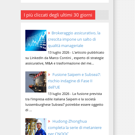
I più cliccati degli ultimi 30 giorni
Brokeraggio assicurativo, la
crescita impone un salto di
qualità manageriale
13 luglio 2026 - L'articolo pubblicato
su LinkedIn da Marco Contini , esperto di strategie
assicurative, M&A e trasformazione del me...
Fusione Saipem e Subsea7:
rischio indagine di Fase II
dell'UE
13 luglio 2026 - La fusione prevista
tra l'impresa edile italiana Saipem e la società
lussemburghese Subsea7 potrebbe essere oggetto
di ...
Hudong-Zhonghua
completa la serie di metaniere
per CNOOC