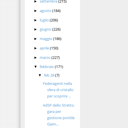
settembre
(215)
►
agosto
(184)
►
luglio
(206)
►
giugno
(226)
►
maggio
(186)
►
aprile
(150)
►
marzo
(227)
►
febbraio
(171)
▼
feb 28
(7)
▼
Federagenti nella
sfera di cristallo
per scoprire ...
AdSP dello Stretto,
gara per
gestione pontile
Giam...