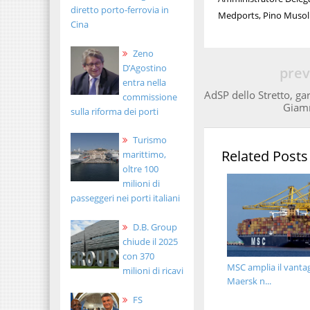
diretto porto-ferrovia in
Medports, Pino Musol
Cina
Zeno
D’Agostino
prev
entra nella
AdSP dello Stretto, ga
commissione
Giam
sulla riforma dei porti
Turismo
Related Posts
marittimo,
oltre 100
milioni di
passeggeri nei porti italiani
D.B. Group
chiude il 2025
con 370
MSC amplia il vanta
milioni di ricavi
Maersk n...
FS