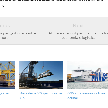
ino.
ious
Next
ra per gestione pontile
Affluenza record per il confronto tr
moro
economia e logistica
ggio su
Maire devia 600 spedizioni per
GNV apre una nuova linea
sup...
dall’Ital...