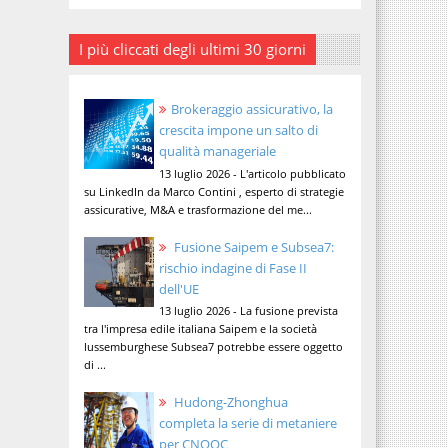
I più cliccati degli ultimi 30 giorni
Brokeraggio assicurativo, la
crescita impone un salto di
qualità manageriale
13 luglio 2026 - L'articolo pubblicato
su LinkedIn da Marco Contini , esperto di strategie
assicurative, M&A e trasformazione del me...
Fusione Saipem e Subsea7:
rischio indagine di Fase II
dell'UE
13 luglio 2026 - La fusione prevista
tra l'impresa edile italiana Saipem e la società
lussemburghese Subsea7 potrebbe essere oggetto
di ...
Hudong-Zhonghua
completa la serie di metaniere
per CNOOC