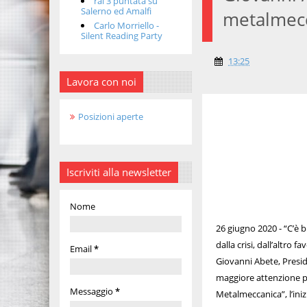
rai 3 puntata su
Salerno ed Amalfi
metalmec
Carlo Morriello -
Silent Reading Party
13:25
Lavora con noi
Posizioni aperte
Iscriviti alla newsletter
Nome
26 giugno 2020 - “C’è b
dalla crisi, dall’altro
Email
*
Giovanni Abete, Presid
maggiore attenzione pe
Messaggio
*
Metalmeccanica”, l’ini