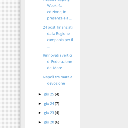
Week, 4a
edizione, in
presenza e a ...
24 posti finanziati
dalla Regione
campania per il
...
Rinnovati i vertici
di Federazione
del Mare
Napoli tra mare e
devozione
giu 25
(4)
►
giu 24
(7)
►
giu 23
(4)
►
giu 20
(6)
►