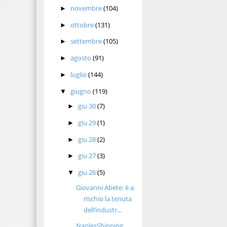
novembre
(104)
►
ottobre
(131)
►
settembre
(105)
►
agosto
(91)
►
luglio
(144)
►
giugno
(119)
▼
giu 30
(7)
►
giu 29
(1)
►
giu 28
(2)
►
giu 27
(3)
►
giu 26
(5)
▼
Giovanni Abete: è a
rischio la tenuta
dell’industr...
NaplesShipping