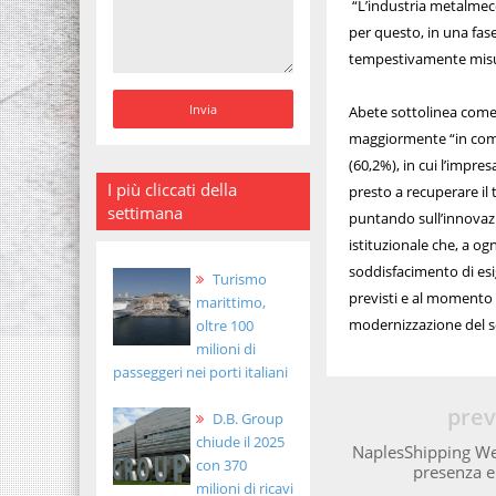
“L’industria metalmec
per questo, in una fa
tempestivamente misure 
Abete sottolinea come 
maggiormente “in compa
(60,2%), in cui l’impr
I più cliccati della
presto a recuperare i
settimana
puntando sull’innovazio
istituzionale che, a ogn
soddisfacimento di esi
Turismo
previsti e al momento no
marittimo,
modernizzazione del se
oltre 100
milioni di
passeggeri nei porti italiani
prev
D.B. Group
chiude il 2025
NaplesShipping Wee
con 370
presenza e
milioni di ricavi