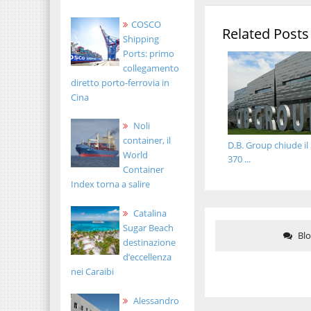
COSCO
Related Posts
Shipping
Ports: primo
collegamento
diretto porto-ferrovia in
Cina
Noli
container, il
D.B. Group chiude il
World
370 ...
Container
Index torna a salire
Catalina
Sugar Beach
Bl
destinazione
d’eccellenza
nei Caraibi
Alessandro