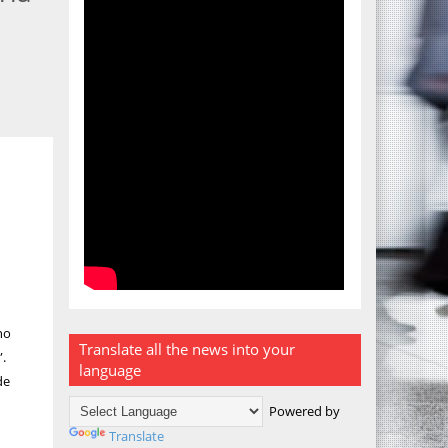
no
Translate all the news into your
”.
language
de
Powered by
Translate