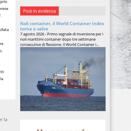
oprio
prese
Post in evidenza
”.
Noli container, il World Container Index
torna a salire
ollata
7 agosto 2026 - Primo segnale di inversione per i
noli marittimi container dopo tre settimane
re
consecutive di flessione. Il World Container I...
o,
nti
la
r la