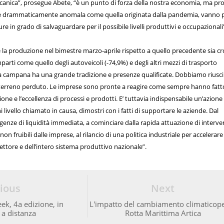
canica”, prosegue Abete, “è un punto di forza della nostra economia, ma pr
se drammaticamente anomala come quella originata dalla pandemia, vanno 
in grado di salvaguardare per il possibile livelli produttivi e occupazionali
la produzione nel bimestre marzo-aprile rispetto a quello precedente sia cr
rti come quello degli autoveicoli (-74,9%) e degli altri mezzi di trasporto
esa campana ha una grande tradizione e presenze qualificate. Dobbiamo riusci
l terreno perduto. Le imprese sono pronte a reagire come sempre hanno fatt
ne e l’eccellenza di processi e prodotti. E’ tuttavia indispensabile un’azione
i livello chiamato in causa, dimostri con i fatti di supportare le aziende. Dal
genze di liquidità immediata, a cominciare dalla rapida attuazione di interve
n fruibili dalle imprese, al rilancio di una politica industriale per accelerare 
ttore e dell’intero sistema produttivo nazionale”.
ious
Next
k, 4a edizione, in
L'impatto del cambiamento climaticope
 a distanza
Rotta Marittima Artica