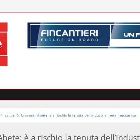
sslide
Giovanni Abete: è a rischio la tenuta dell’industria metalmeccanica
bete: è a rischio la tenuta dell’indust