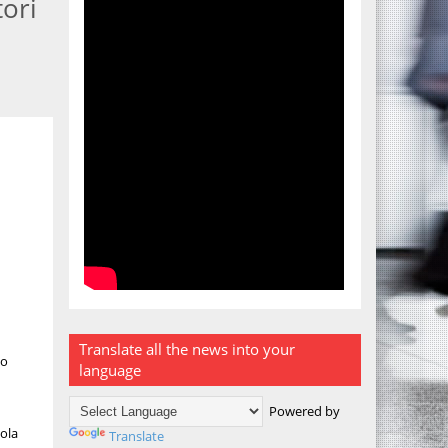
ori
Translate all the news into your
so
language
Powered by
aola
Translate