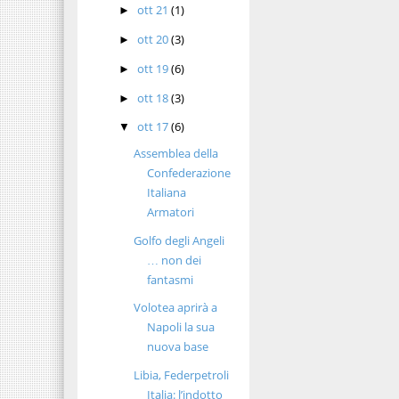
ott 21
(1)
►
ott 20
(3)
►
ott 19
(6)
►
ott 18
(3)
►
ott 17
(6)
▼
Assemblea della
Confederazione
Italiana
Armatori
Golfo degli Angeli
… non dei
fantasmi
Volotea aprirà a
Napoli la sua
nuova base
Libia, Federpetroli
Italia: l’indotto