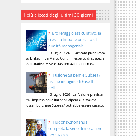
I più cliccati degli ultimi 30 giorni
Brokeraggio assicurativo, la
crescita impone un salto di
qualità manageriale
13 luglio 2026 - L'articolo pubblicato
su LinkedIn da Marco Contini , esperto di strategie
assicurative, M&A e trasformazione del me...
Fusione Saipem e Subsea7:
rischio indagine di Fase II
dell'UE
13 luglio 2026 - La fusione prevista
tra l'impresa edile italiana Saipem e la società
lussemburghese Subsea7 potrebbe essere oggetto
di ...
Hudong-Zhonghua
completa la serie di metaniere
per CNOOC