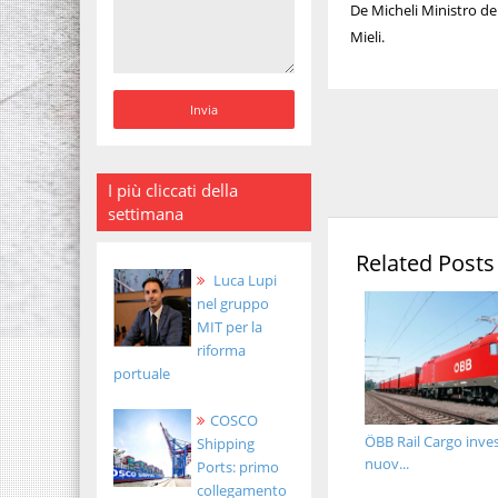
De Micheli Ministro del
Mieli.
I più cliccati della
settimana
Related Posts
Luca Lupi
nel gruppo
MIT per la
riforma
portuale
COSCO
ÖBB Rail Cargo inves
Shipping
nuov...
Ports: primo
collegamento