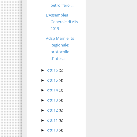
petrolifero ...
L’Assemblea
Generale di Alis
2019
Adsp Mam e Its
Regionale:
protocollo
d’intesa
ott 16
(5)
►
ott 15
(4)
►
ott 14
(3)
►
ott 13
(4)
►
ott 12
(6)
►
ott 11
(6)
►
ott 10
(4)
►