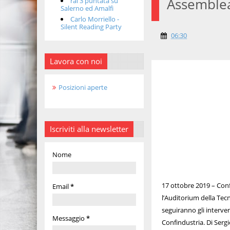
Assemblea
rai 3 puntata su
Salerno ed Amalfi
Carlo Morriello -
Silent Reading Party
06:30
Lavora con noi
Posizioni aperte
Iscriviti alla newsletter
Nome
17 ottobre 2019 – Con
Email
*
l’Auditorium della Tecn
seguiranno gli interv
Messaggio
*
Confindustria. Di Sergi