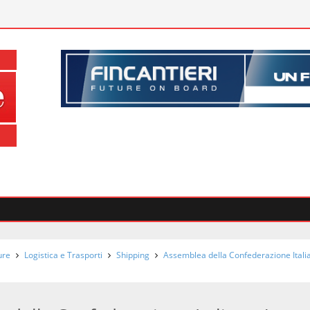
ure
Logistica e Trasporti
Shipping
Assemblea della Confederazione Itali