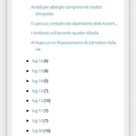
Arredi per alberghi compresi nel credito
d’imposta
Il caos sui contratti dei dipendenti delle Autorit...
I sindacati sull’accordo quadro Alitalia
Al Napa un co-finanziamento di 2.8 milioni dalla
Ue
lug 16
(6)
►
lug 15
(6)
►
lug 14
(5)
►
lug 13
(7)
►
lug 12
(10)
►
lug 11
(7)
►
lug 10
(7)
►
lug 09
(10)
►