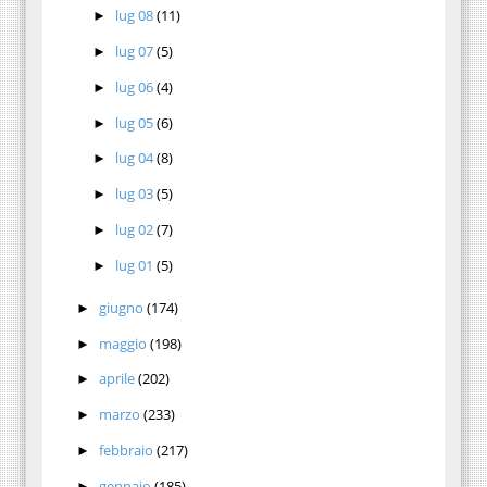
lug 08
(11)
►
lug 07
(5)
►
lug 06
(4)
►
lug 05
(6)
►
lug 04
(8)
►
lug 03
(5)
►
lug 02
(7)
►
lug 01
(5)
►
giugno
(174)
►
maggio
(198)
►
aprile
(202)
►
marzo
(233)
►
febbraio
(217)
►
gennaio
(185)
►