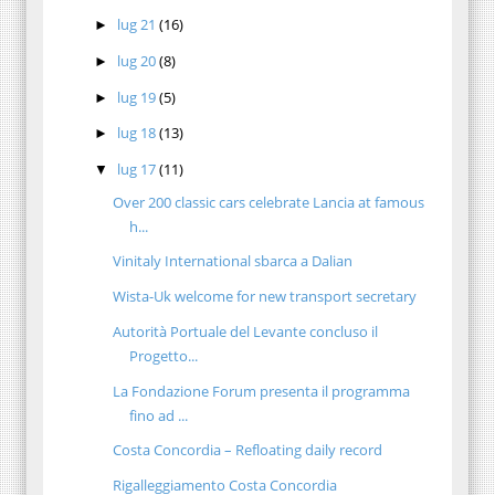
lug 21
(16)
►
lug 20
(8)
►
lug 19
(5)
►
lug 18
(13)
►
lug 17
(11)
▼
Over 200 classic cars celebrate Lancia at famous
h...
Vinitaly International sbarca a Dalian
Wista-Uk welcome for new transport secretary
Autorità Portuale del Levante concluso il
Progetto...
La Fondazione Forum presenta il programma
fino ad ...
Costa Concordia – Refloating daily record
Rigalleggiamento Costa Concordia