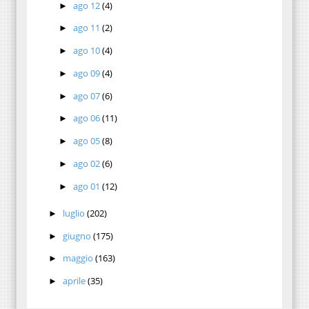
ago 12
(4)
►
ago 11
(2)
►
ago 10
(4)
►
ago 09
(4)
►
ago 07
(6)
►
ago 06
(11)
►
ago 05
(8)
►
ago 02
(6)
►
ago 01
(12)
►
luglio
(202)
►
giugno
(175)
►
maggio
(163)
►
aprile
(35)
►