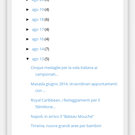
ago 19
(4)
►
ago 18
(6)
►
ago 17
(4)
►
ago 16
(4)
►
ago 14
(7)
►
ago 13
(5)
▼
Cinque medaglie per la vela italiana ai
campionati...
Masada giugno 2014, straordinari appuntamenti
con ...
Royal Caribbean, i festeggiamenti per il
50milione...
Napoli, in arrivo il “Bateau Mouche”
Tirrenia, nuove grandi aree per bambini