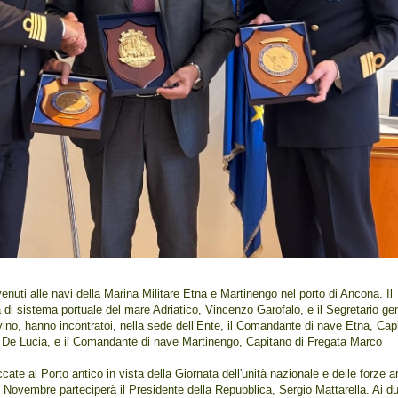
nuti alle navi della Marina Militare Etna e Martinengo nel porto di Ancona. Il
à di sistema portuale del mare Adriatico, Vincenzo Garofalo, e il Segretario ge
ino, hanno incontratoi, nella sede dell’Ente, il Comandante di nave Etna, Cap
 De Lucia, e il Comandante di nave Martinengo, Capitano di Fregata Marco
cate al Porto antico in vista della Giornata dell'unità nazionale e delle forze 
4 Novembre parteciperà il Presidente della Repubblica, Sergio Mattarella. Ai d