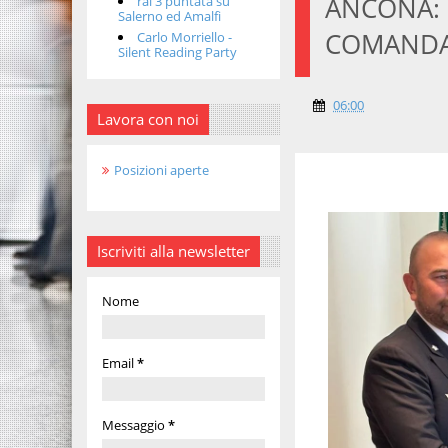
ANCONA: 
rai 3 puntata su
Salerno ed Amalfi
COMANDAN
Carlo Morriello -
Silent Reading Party
06:00
Lavora con noi
Posizioni aperte
Iscriviti alla newsletter
Nome
Email
*
Messaggio
*