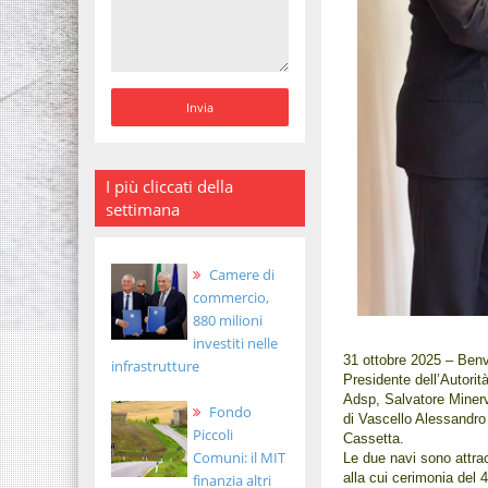
I più cliccati della
settimana
Camere di
commercio,
880 milioni
investiti nelle
31 ottobre 2025 – Benve
infrastrutture
Presidente dell’Autorit
Adsp, Salvatore Minerv
Fondo
di Vascello Alessandro
Piccoli
Cassetta.
Comuni: il MIT
Le due navi sono attrac
alla cui cerimonia del 
finanzia altri