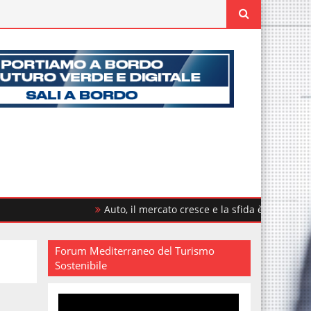
Auto, il mercato cresce e la sfida è rinnovare il parco 
Forum Mediterraneo del Turismo
Sostenibile