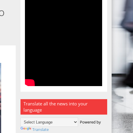
GO
Translate all the news into your
language
Powered by
Translate