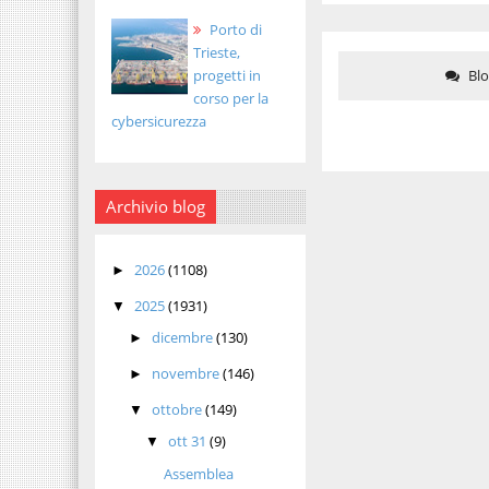
Porto di
Trieste,
progetti in
Bl
corso per la
cybersicurezza
Archivio blog
2026
(1108)
►
2025
(1931)
▼
dicembre
(130)
►
novembre
(146)
►
ottobre
(149)
▼
ott 31
(9)
▼
Assemblea