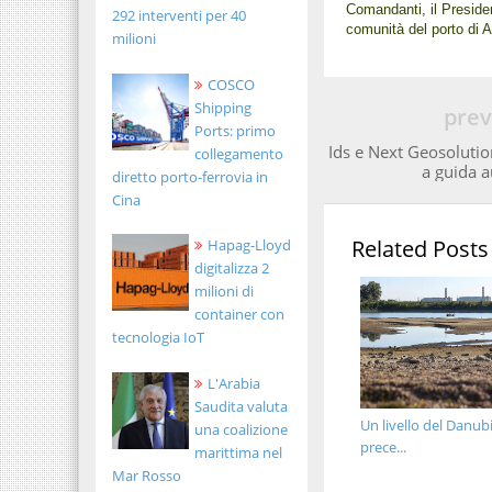
Comandanti, il Presiden
292 interventi per 40
comunità del porto di 
milioni
COSCO
Shipping
prev
Ports: primo
Ids e Next Geosolutio
collegamento
a guida 
diretto porto-ferrovia in
Cina
Related Posts
Hapag-Lloyd
digitalizza 2
milioni di
container con
tecnologia IoT
L'Arabia
Saudita valuta
Un livello del Danub
una coalizione
prece...
marittima nel
Mar Rosso