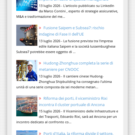
13 luglio 2026 - L'articolo pubblicato su LinkedIn
da Marco Contini , esperto di strategie assicurative,
M&A e trasformazione del me...
Fusione Saipem e Subsea7: rischio
indagine di Fase II dell'UE
13 luglio 2026 - La fusione prevista tra l'impresa
edile italiana Saipem e la società lussemburghese
Subsea7 potrebbe essere oggetto di ...
Hudong-Zhonghua completa la serie di
metaniere per CNOOC
13 luglio 2026 - Il cantiere cinese Hudong-
Zhonghua Shipbuilding ha consegnato l'ultima
unità di una serie composta da sei moderne metan...
Riforma dei porti, il viceministro Rixi
incontra il cluster portuale di Ancona
15 luglio 2026 - Il Viceministro delle Infrastrutture e
dei Trasporti, Edoardo Rixi, sarà ad Ancona per un
incontro dedicato al confronto co...
Porti d'Italia, la riforma divide il settore,