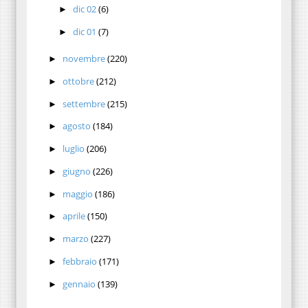
dic 02
(6)
►
dic 01
(7)
►
novembre
(220)
►
ottobre
(212)
►
settembre
(215)
►
agosto
(184)
►
luglio
(206)
►
giugno
(226)
►
maggio
(186)
►
aprile
(150)
►
marzo
(227)
►
febbraio
(171)
►
gennaio
(139)
►