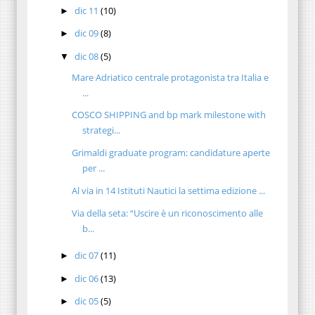
dic 11
(10)
►
dic 09
(8)
►
dic 08
(5)
▼
Mare Adriatico centrale protagonista tra Italia e
...
COSCO SHIPPING and bp mark milestone with
strategi...
Grimaldi graduate program: candidature aperte
per ...
Al via in 14 Istituti Nautici la settima edizione ...
Via della seta: “Uscire è un riconoscimento alle
b...
dic 07
(11)
►
dic 06
(13)
►
dic 05
(5)
►