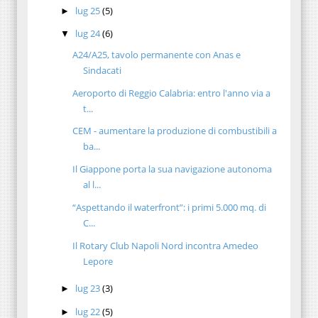
lug 25
(5)
►
lug 24
(6)
▼
A24/A25, tavolo permanente con Anas e
Sindacati
Aeroporto di Reggio Calabria: entro l'anno via a
t...
CEM - aumentare la produzione di combustibili a
ba...
Il Giappone porta la sua navigazione autonoma
al l...
“Aspettando il waterfront”: i primi 5.000 mq. di
C...
Il Rotary Club Napoli Nord incontra Amedeo
Lepore
lug 23
(3)
►
lug 22
(5)
►