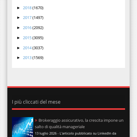
2018
(1670)
►
2017
(1497)
►
2016
(2092)
►
2015
(3095)
►
2014
(3037)
►
2013
(1569)
►
I più cliccati del mese
Brokeraggio assicurativo, la crescita impone un
salto di qualità manageriale
13 luglio 2026 - L'articolo pubblicato su LinkedIn da