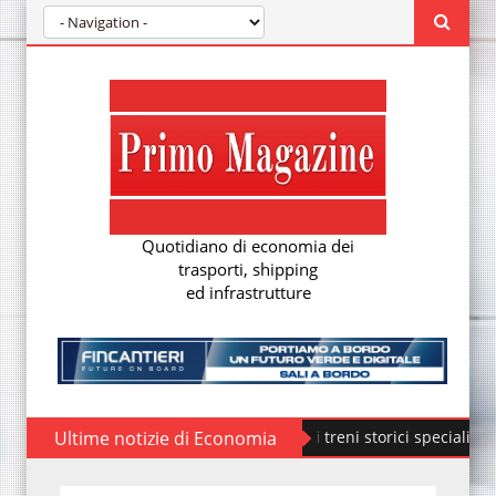
Quotidiano di economia dei
trasporti, shipping
ed infrastrutture
Ultime notizie di Economia
Fondazione FS, nuovi treni storici speciali
ÖB