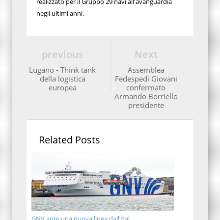
realizzato per il Gruppo 29 navi all'avanguardia
negli ultimi anni.
previous
Next
Lugano - Think tank
Assemblea
della logistica
Fedespedi Giovani
europea
confermato
Armando Borriello
presidente
Related Posts
GNV apre una nuova linea dall’Ital...