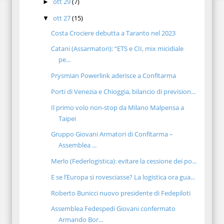
ott 29
(7)
►
ott 27
(15)
▼
Costa Crociere debutta a Taranto nel 2023
Catani (Assarmatori): “ETS e CII, mix micidiale
pe...
Prysmian Powerlink aderisce a Confitarma
Porti di Venezia e Chioggia, bilancio di prevision...
Il primo volo non-stop da Milano Malpensa a
Taipei
Gruppo Giovani Armatori di Confitarma –
Assemblea ...
Merlo (Federlogistica): evitare la cessione dei po...
E se l’Europa si rovesciasse? La logistica ora gua...
Roberto Bunicci nuovo presidente di Fedepiloti
Assemblea Fedespedi Giovani confermato
Armando Bor...