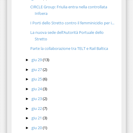
CIRCLE Group: Friulia entra nella controllata
Infoera
I Porti dello Stretto contro il femminicidio per i...
La nuova sede dell’Autorità Portuale dello
Stretto
Parte la collaborazione tra TELT e Rail Baltica
giu 29
(13)
►
giu 27
(2)
►
giu 25
(6)
►
giu 24
(3)
►
giu 23
(2)
►
giu 22
(7)
►
giu 21
(3)
►
giu 20
(1)
►