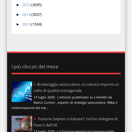
2015
(3095)
►
2014
(3037)
►
2013
(1569)
►
I più cliccati del mese
Brokeraggio assicurativo, la crescita impone un
salto di qualità manageriale
13 luglio 2026 - L'articolo pubblicato su LinkedIn da
Marco Contini , esperto di strategie assicurative, M&A e
trasformazione del me...
Fusione Saipem e Subsea7: rischio indagine di
Fase II dell'UE
13 luglio 2026 - La fusione prevista tra l'impresa edile