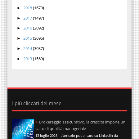
2018
(1670)
►
2017
(1497)
►
2016
(2092)
►
2015
(3095)
►
2014
(3037)
►
2013
(1569)
►
I più cliccati del mese
Brokeraggio assicurativo, la crescita impone un
salto di qualità manageriale
13 luglio 2026 - L'articolo pubblicato su LinkedIn da