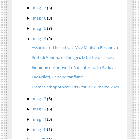
mag 17
(3)
►
mag 16
(3)
►
mag 15
(8)
►
mag 14
(5)
▼
Assarmatori incontra la Vice Ministra Bellanova
Porti di Venezia e Chioggia, le tariffe per i serv...
Riunione del nuovo CdA di Interporto Padova
Fedepiloti, rinnovo tariffario
Fincantieri: approvati i risultati al 31 marzo 2021
mag 13
(6)
►
mag 12
(6)
►
mag 11
(3)
►
mag 10
(1)
►