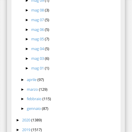
mag 09
(1)
►
mag 08
(3)
►
mag 07
(5)
►
mag 06
(5)
►
mag 05
(7)
►
mag 04
(5)
►
mag 03
(6)
►
mag 01
(1)
►
aprile
(97)
►
marzo
(129)
►
febbraio
(115)
►
gennaio
(87)
►
2020
(1389)
►
2019
(1517)
►