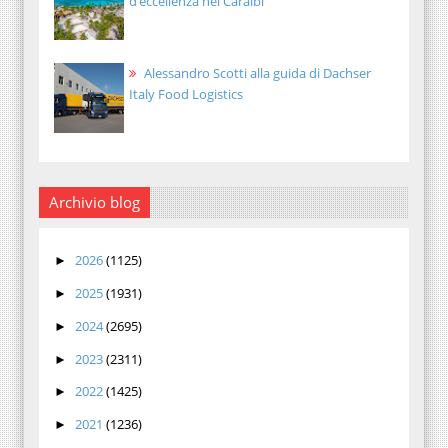
d’eccellenza nei Caraibi
Alessandro Scotti alla guida di Dachser
Italy Food Logistics
Archivio blog
2026
(1125)
►
2025
(1931)
►
2024
(2695)
►
2023
(2311)
►
2022
(1425)
►
2021
(1236)
►