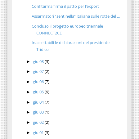
Confitarma firma il patto per l’export
Assarmatori “sentinella” italiana sulle rotte del ...
Concluso il progetto europeo triennale
CONNECT2CE
Inaccettabili le dichiarazioni del presidente
Tridico
giu 08
(3)
►
giu 07
(2)
►
giu 06
(7)
►
giu 05
(9)
►
giu 04
(7)
►
giu 03
(1)
►
giu 02
(2)
►
giu 01
(3)
►