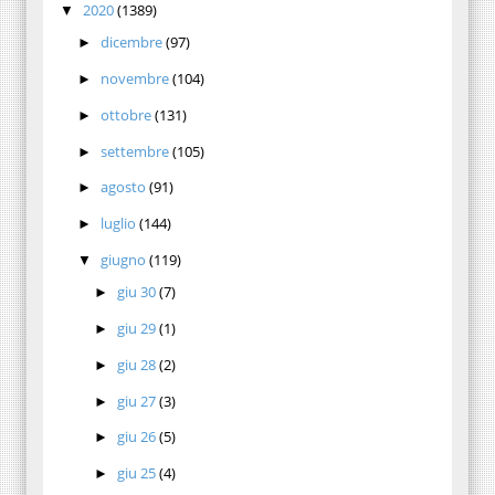
2020
(1389)
▼
dicembre
(97)
►
novembre
(104)
►
ottobre
(131)
►
settembre
(105)
►
agosto
(91)
►
luglio
(144)
►
giugno
(119)
▼
giu 30
(7)
►
giu 29
(1)
►
giu 28
(2)
►
giu 27
(3)
►
giu 26
(5)
►
giu 25
(4)
►