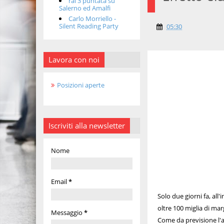
rai 3 puntata su
Salerno ed Amalfi
Carlo Morriello -
Silent Reading Party
05:30
Lavora con noi
Posizioni aperte
Iscriviti alla newsletter
Nome
Email
*
Solo due giorni fa, all
oltre 100 miglia di marg
Messaggio
*
Come da previsione l'a