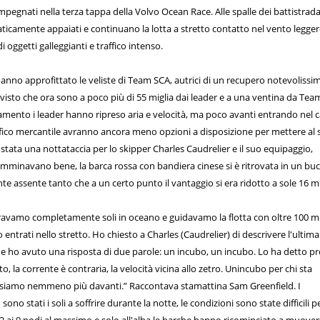
mpegnati nella terza tappa della Volvo Ocean Race. Alle spalle dei battistrad
icamente appaiati e continuano la lotta a stretto contatto nel vento legger
oggetti galleggianti e traffico intenso.
 hanno approfittato le veliste di Team SCA, autrici di un recupero notevolissi
o visto che ora sono a poco più di 55 miglia dai leader e a una ventina da Tea
evamento i leader hanno ripreso aria e velocità, ma poco avanti entrando nel 
ffico mercantile avranno ancora meno opzioni a disposizione per mettere al 
' stata una nottataccia per lo skipper Charles Caudrelier e il suo equipaggio,
amminavano bene, la barca rossa con bandiera cinese si è ritrovata in un buc
e assente tanto che a un certo punto il vantaggio si era ridotto a sole 16 mi
ravamo completamente soli in oceano e guidavamo la flotta con oltre 100 mi
 entrati nello stretto. Ho chiesto a Charles (Caudrelier) di descrivere l'ultima
 e ho avuto una risposta di due parole: un incubo, un incubo. Lo ha detto p
o, la corrente è contraria, la velocità vicina allo zetro. Unincubo per chi sta
 siamo nemmeno più davanti.” Raccontava stamattina Sam Greenfield. I
ono stati i soli a soffrire durante la notte, le condizioni sono state difficili p