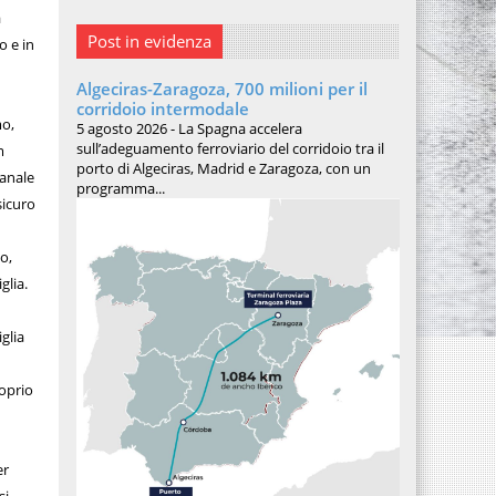
a
Post in evidenza
o e in
Algeciras-Zaragoza, 700 milioni per il
corridoio intermodale
mo,
5 agosto 2026 - La Spagna accelera
sull’adeguamento ferroviario del corridoio tra il
m
porto di Algeciras, Madrid e Zaragoza, con un
canale
programma...
sicuro
o,
glia.
glia
roprio
er