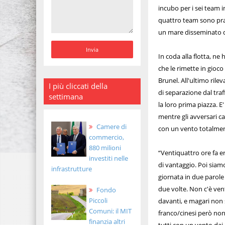
incubo per i sei team i
quattro team sono prat
un mare disseminato di 
In coda alla flotta, ne
che le rimette in gioc
Brunel. All'ultimo ril
I più cliccati della
di separazione dal tra
settimana
la loro prima piazza. E
mentre gli avversari c
Camere di
con un vento totalment
commercio,
880 milioni
“Ventiquattro ore fa e
investiti nelle
di vantaggio. Poi siamo
infrastrutture
giornata in due parole
due volte. Non c'è vent
Fondo
Piccoli
davanti, e magari non
Comuni: il MIT
franco/cinesi però non s
finanzia altri