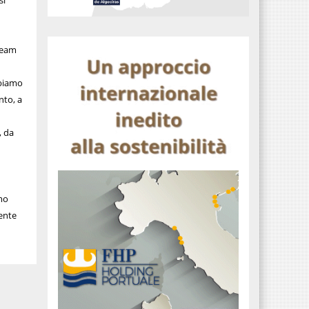
si
 Team
bbiamo
nto, a
, da
imo
mente