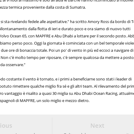
 2 ai 9 nodi al massimo e solo all'alba le barche hanno ricominciato a muover
rezza termica proveniente dalla costa di Sumatra.
 si sta rivelando fedele alle aspettative.” ha scritto Amory Ross da bordo di
allontanamento dalla flotta di ieri e durato poco e ora siamo di nuovo tutti
le Volvo Ocean 65, con MAPFRE e Abu Dhabi a lottare per il secondo posto. A
iamo perso poco. Oggi la giornata è cominciata con un bel temporale viole
due ore di bonaccia totale. Poi un po' di vento in più ed eccoci a navigare di
Non c'è molto tempo per riposare, c'è sempre qualcosa da mettere a posto
 da osservare.”
 costante il vento è tornato, e i primi a beneficiarne sono stati i leader di
tuto rimettere qualche miglio fra sé e gli altri team. Al rilevamento del pr
loro vantaggio è risalito a quasi 30 miglia su Abu Dhabi Ocean Racing, attual
i spagnoli di MAPFRE, un solo miglio e mezzo dietro.
ious
Next