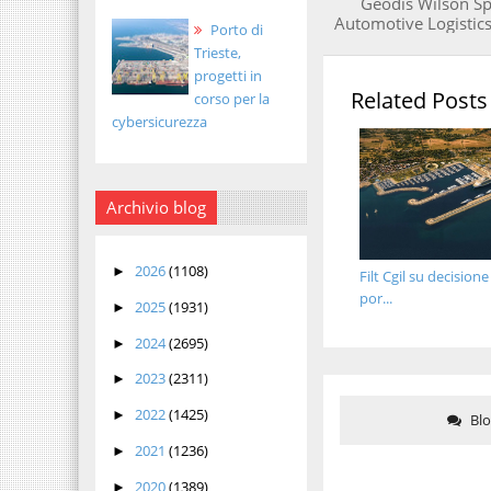
Geodis Wilson Sp
Automotive Logistic
Porto di
Trieste,
progetti in
Related Posts
corso per la
cybersicurezza
Archivio blog
2026
(1108)
►
Filt Cgil su decisione
por...
2025
(1931)
►
2024
(2695)
►
2023
(2311)
►
2022
(1425)
►
Bl
2021
(1236)
►
2020
(1389)
►