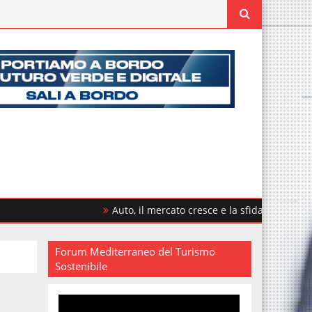
Auto, il mercato cresce e la sfida è rinnovare il par
Forum Mediterraneo del Turismo
Sostenibile