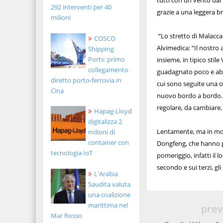
tutti con un vento dai
292 interventi per 40
grazie a una leggera b
milioni
“Lo stretto di Malacca
COSCO
Alvimedica: “Il nostro 
Shipping
Ports: primo
insieme, in tipico sti
collegamento
guadagnato poco e abb
diretto porto-ferrovia in
cui sono seguite una o 
Cina
nuovo bordo a bordo. 
regolare, da cambiare,
Hapag-Lloyd
digitalizza 2
Lentamente, ma in modo
milioni di
container con
Dongfeng, che hanno po
tecnologia IoT
pomeriggio, infatti il 
secondo e sui terzi, gl
L'Arabia
Saudita valuta
una coalizione
marittima nel
prev
Mar Rosso