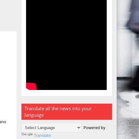
Translate all the news into your
language
vano
Powered by
Translate