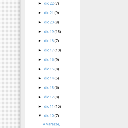
dic 22
(7)
►
dic 21
(9)
►
dic 20
(8)
►
dic 19
(13)
►
dic 18
(7)
►
dic 17
(10)
►
dic 16
(9)
►
dic 15
(8)
►
dic 14
(5)
►
dic 13
(6)
►
dic 12
(8)
►
dic 11
(15)
►
dic 10
(7)
▼
A Varazze,