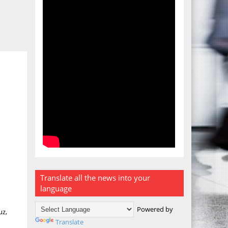
Translate all the news into your
language
Powered by
uz,
Translate