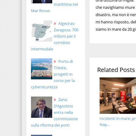
una dozzina di miglia. 
marittima nel
che navighiamo mure a 
Mar Rosso
disastro, ma non è nem
mi hanno risposto, del
Algeciras-
siamo in mare da 20 gi
Zaragoza, 700
milioni per il
corridoio
intermodale
Porto di
Trieste,
Related Posts
progetti in
corso per la
cybersicurezza
Zeno
D’Agostino
entra nella
Incidenti in mare: p
commissione
Nap...
sulla riforma dei porti