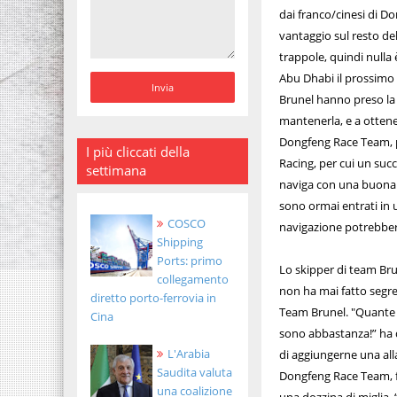
dai franco/cinesi di 
vantaggio sul resto dell
trappole, quindi nulla
Abu Dhabi il prossimo 
Brunel hanno preso la 
mantenerla, e a ottene
Dongfeng Race Team, p
I più cliccati della
Racing, per cui un succ
settimana
naviga con una buona b
sono ormai entrati in u
COSCO
navigazione potrebbero
Shipping
Ports: primo
Lo skipper di team Bru
collegamento
non ha mai fatto segr
diretto porto-ferrovia in
Team Brunel. "Quante t
Cina
sono abbastanza!” ha d
L'Arabia
di aggiungerne una alla
Saudita valuta
Dongfeng Race Team, fru
una coalizione