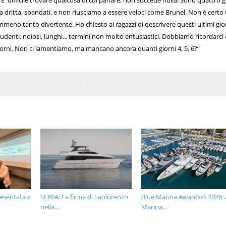
“E' difficile trovare qualcosa di cui parlare, non succede nulla! Sono quattro g
dritta, sbandati, e non riusciamo a essere veloci come Brunel. Non è certo
meno tanto divertente. Ho chiesto ai ragazzi di descrivere questi ultimi gio
udenti, noiosi, lunghi... termini non molto entusiastici. Dobbiamo ricordarci
orni. Non ci lamentiamo, ma mancano ancora quanti giorni 4, 5, 6?”
resentata a
SL80A: La firma di Sanlorenzo
Blue Marina Awards® 2026: 
nella...
Marina...