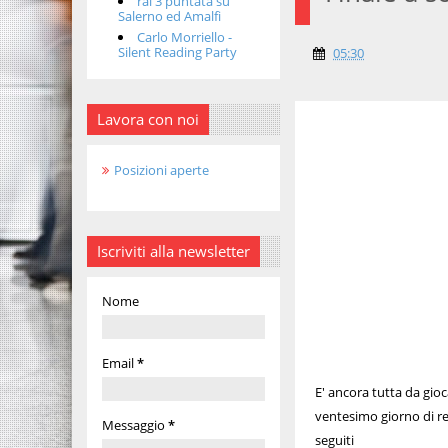
rai 3 puntata su
Salerno ed Amalfi
Carlo Morriello -
Silent Reading Party
05:30
Lavora con noi
Posizioni aperte
Iscriviti alla newsletter
Nome
Email
*
E' ancora tutta da gioc
ventesimo giorno di re
Messaggio
*
seguiti