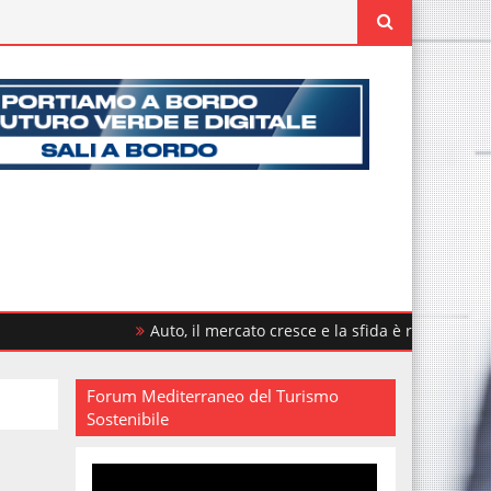
Auto, il mercato cresce e la sfida è rinnovare il parco c
Forum Mediterraneo del Turismo
Sostenibile