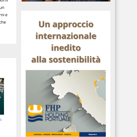
iorni
 un
rni e
 che
a