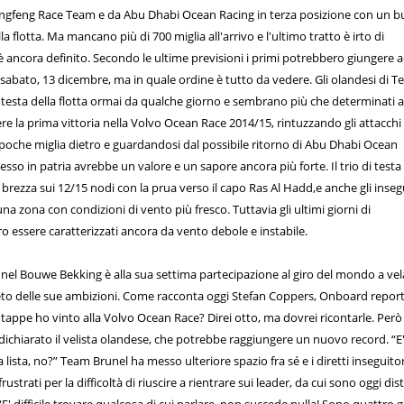
Dongfeng Race Team e da Abu Dhabi Ocean Racing in terza posizione con un 
a flotta. Ma mancano più di 700 miglia all'arrivo e l'ultimo tratto è irto di
 è ancora definito. Secondo le ultime previsioni i primi potrebbero giungere 
sabato, 13 dicembre, ma in quale ordine è tutto da vedere. Gli olandesi di 
testa della flotta ormai da qualche giorno e sembrano più che determinati 
re la prima vittoria nella Volvo Ocean Race 2014/15, rintuzzando gli attacchi 
oche miglia dietro e guardandosi dal possibile ritorno di Abu Dhabi Ocean
esso in patria avrebbe un valore e un sapore ancora più forte. Il trio di testa
rezza sui 12/15 nodi con la prua verso il capo Ras Al Hadd,e anche gli inseg
na zona con condizioni di vento più fresco. Tuttavia gli ultimi giorni di
 essere caratterizzati ancora da vento debole e instabile.
nel Bouwe Bekking è alla sua settima partecipazione al giro del mondo a vel
eto delle sue ambizioni. Come racconta oggi Stefan Coppers, Onboard report
appe ho vinto alla Volvo Ocean Race? Direi otto, ma dovrei ricontarle. Per
ichiarato il velista olandese, che potrebbe raggiungere un nuovo record. “E
 lista, no?” Team Brunel ha messo ulteriore spazio fra sé e i diretti inseguitor
strati per la difficoltà di riuscire a rientrare sui leader, da cui sono oggi dis