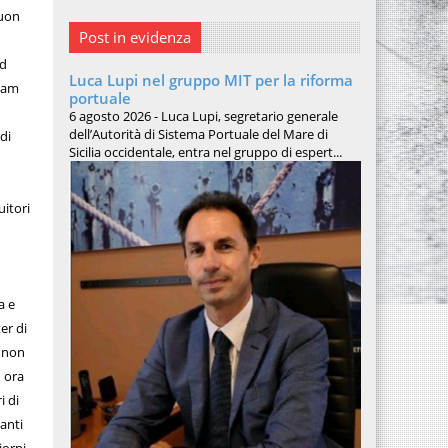
buon
Post in evidenza
ad
Luca Lupi nel gruppo MIT per la riforma
Team
portuale
a
6 agosto 2026 - Luca Lupi, segretario generale
dell’Autorità di Sistema Portuale del Mare di
di
Sicilia occidentale, entra nel gruppo di espert...
uitori
a e
er di
ò non
' ora
i di
tanti