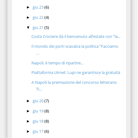
giu 23
(6)
►
giu 22
(4)
►
giu 21
(5)
▼
Costa Crociere dà il benvenuto all’estate con “la...
Il mondo dei porti scavalca la politica “Facciamo
...
Napoli, è tempo di ripartire...
Piattaforma Uirnet: Lupi ne garantisce la gratuità
A Napoli la premiazione del concorso letterario
Ti...
giu 20
(7)
►
giu 19
(8)
►
giu 18
(8)
►
giu 17
(6)
►