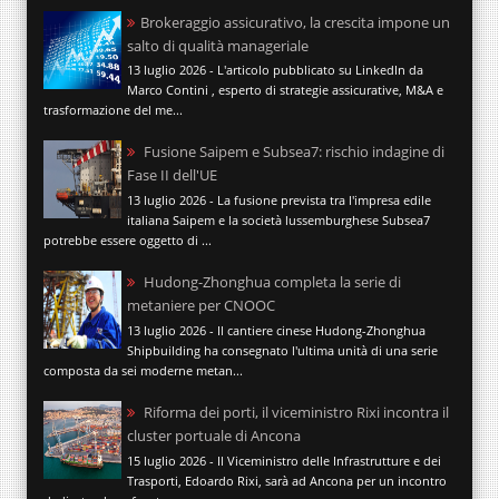
Brokeraggio assicurativo, la crescita impone un
salto di qualità manageriale
13 luglio 2026 - L'articolo pubblicato su LinkedIn da
Marco Contini , esperto di strategie assicurative, M&A e
trasformazione del me...
Fusione Saipem e Subsea7: rischio indagine di
Fase II dell'UE
13 luglio 2026 - La fusione prevista tra l'impresa edile
italiana Saipem e la società lussemburghese Subsea7
potrebbe essere oggetto di ...
Hudong-Zhonghua completa la serie di
metaniere per CNOOC
13 luglio 2026 - Il cantiere cinese Hudong-Zhonghua
Shipbuilding ha consegnato l'ultima unità di una serie
composta da sei moderne metan...
Riforma dei porti, il viceministro Rixi incontra il
cluster portuale di Ancona
15 luglio 2026 - Il Viceministro delle Infrastrutture e dei
Trasporti, Edoardo Rixi, sarà ad Ancona per un incontro