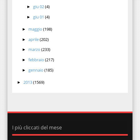
giu 02
(4)
►
giu 01
(4)
►
maggio
(198)
►
aprile
(202)
►
marzo
(233)
►
febbraio
(217)
►
gennaio
(185)
►
2013
(1569)
►
I più cliccati del mese