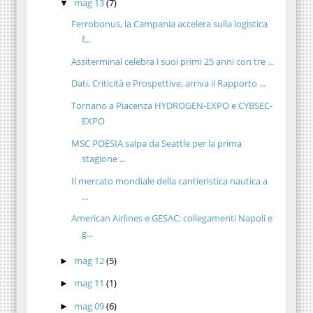
mag 13
(7)
▼
Ferrobonus, la Campania accelera sulla logistica
f...
Assiterminal celebra i suoi primi 25 anni con tre ...
Dati, Criticità e Prospettive, arriva il Rapporto ...
Tornano a Piacenza HYDROGEN-EXPO e CYBSEC-
EXPO
MSC POESIA salpa da Seattle per la prima
stagione ...
Il mercato mondiale della cantieristica nautica a
...
American Airlines e GESAC: collegamenti Napoli e
g...
mag 12
(5)
►
mag 11
(1)
►
mag 09
(6)
►