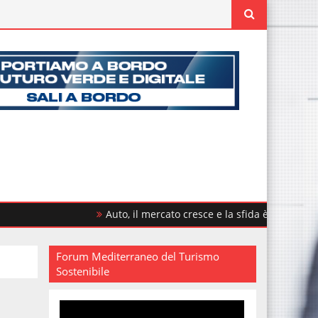
Auto, il mercato cresce e la sfida è rinnovare il parco 
Forum Mediterraneo del Turismo
Sostenibile