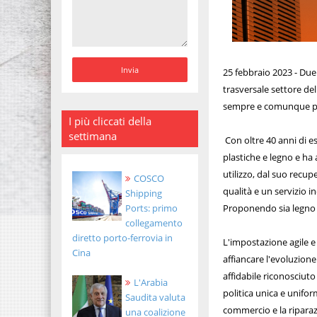
25 febbraio 2023 - Due 
trasversale settore del
sempre e comunque per 
I più cliccati della
settimana
Con oltre 40 anni di es
plastiche e legno e ha 
utilizzo, dal suo recu
COSCO
qualità e un servizio i
Shipping
Ports: primo
Proponendo sia legno c
collegamento
diretto porto-ferrovia in
L'impostazione agile 
Cina
affiancare l'evoluzione
affidabile riconosciuto
L'Arabia
politica unica e uniform
Saudita valuta
commercio e la riparazi
una coalizione