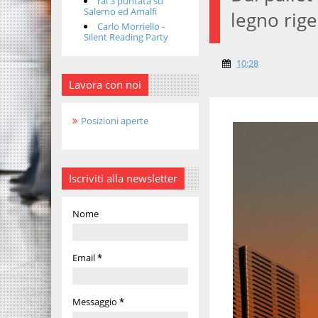
rai 3 puntata su
Salerno ed Amalfi
legno rige
Carlo Morriello -
Silent Reading Party
10:28
Lavora con noi
Posizioni aperte
Iscriviti alla newsletter
Nome
Email
*
Messaggio
*