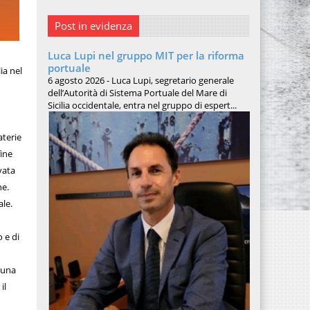
Post in evidenza
Luca Lupi nel gruppo MIT per la riforma
portuale
ia nel
6 agosto 2026 - Luca Lupi, segretario generale
dell’Autorità di Sistema Portuale del Mare di
Sicilia occidentale, entra nel gruppo di espert...
aterie
fine
vata
ne.
ale.
 e di
o una
il