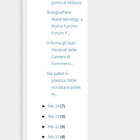
porto di Milazzo
BolognaFiere
Water&Energy, a
Roma il primo
Forum F...
A Roma gli Stati
Generali delle
Camere di
Commerci...
Dai pallet in
plastica 100%
riciclata ai pallet
in...
feb 24
(7)
►
feb 23
(3)
►
feb 22
(9)
►
feb 21
(4)
►