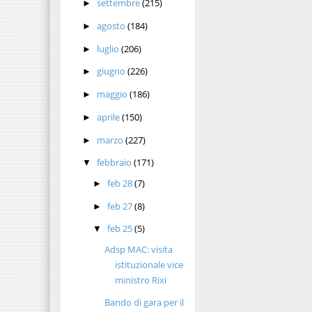
settembre
(215)
►
agosto
(184)
►
luglio
(206)
►
giugno
(226)
►
maggio
(186)
►
aprile
(150)
►
marzo
(227)
►
febbraio
(171)
▼
feb 28
(7)
►
feb 27
(8)
►
feb 25
(5)
▼
Adsp MAC: visita
istituzionale vice
ministro Rixi
Bando di gara per il