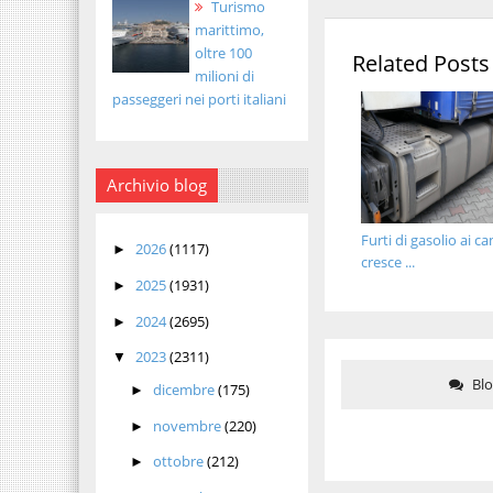
Turismo
marittimo,
oltre 100
Related Posts
milioni di
passeggeri nei porti italiani
Archivio blog
Furti di gasolio ai c
2026
(1117)
►
cresce ...
2025
(1931)
►
2024
(2695)
►
2023
(2311)
▼
Bl
dicembre
(175)
►
novembre
(220)
►
ottobre
(212)
►