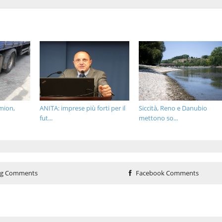
amion,
ANITA: imprese più forti per il
Siccità, Reno e Danubio
fut...
mettono so...
og Comments
Facebook Comments