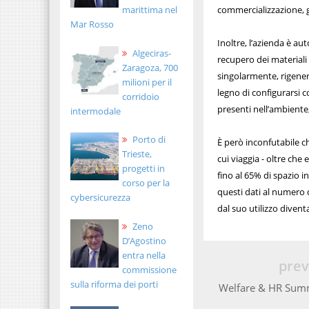
marittima nel
commercializzazione, 
Mar Rosso
Inoltre, l’azienda è au
Algeciras-
recupero dei materiali
Zaragoza, 700
singolarmente, rigener
milioni per il
legno di configurarsi 
corridoio
presenti nell’ambiente
intermodale
Porto di
È però inconfutabile ch
Trieste,
cui viaggia - oltre che 
progetti in
fino al 65% di spazio 
corso per la
questi dati al numero
cybersicurezza
dal suo utilizzo divent
Zeno
D’Agostino
entra nella
prev
commissione
sulla riforma dei porti
Welfare & HR Summ