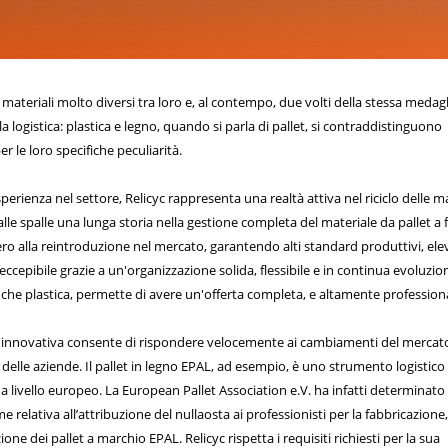
materiali molto diversi tra loro e, al contempo, due volti della stessa medagl
la logistica: plastica e legno, quando si parla di pallet, si contraddistinguono
le loro specifiche peculiarità.
perienza nel settore, Relicyc rappresenta una realtà attiva nel riciclo delle m
alle spalle una lunga storia nella gestione completa del materiale da pallet a 
pero alla reintroduzione nel mercato, garantendo alti standard produttivi, ele
neccepibile grazie a un'organizzazione solida, flessibile e in continua evoluzio
he plastica, permette di avere un'offerta completa, e altamente profession
e innovativa consente di rispondere velocemente ai cambiamenti del mercato
 delle aziende. Il pallet in legno EPAL, ad esempio, è uno strumento logistico
 a livello europeo. La European Pallet Association e.V. ha infatti determinat
e relativa all’attribuzione del nullaosta ai professionisti per la fabbricazione, 
one dei pallet a marchio EPAL. Relicyc rispetta i requisiti richiesti per la sua