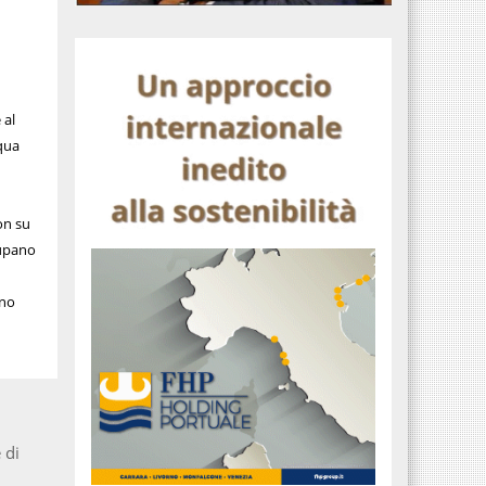
 al
cqua
on su
ccupano
ano
 di