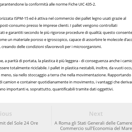
garantendone la conformità alle norme Fiche UIC 435-2.
torizzata ISPM-15 ed è attiva nel commercio dei pallet legno usati grazie al
 post-consumo presso le imprese clienti. I pallet vengono controllati
ati e garantiti secondo le più rigorose procedure di qualità; questo consente
come un materiale poroso e igroscopico, capace di assorbire le molecole d’a
, creando delle condizioni sfavorevoli per i microorganismi.
e, a parità di portata, la plastica è più leggera - di conseguenza anche i cami
essere totalmente riciclabile. I pallet in plastica nestabili, inoltre, da vuoti o
in meno, sia nello stoccaggio a terra che nella movimentazione. Rapportando
 di camion e container quotidianamente in movimento, i vantaggi che deriv
ano importanti e, soprattutto, quantificabili tramite dati oggettivi.
ious
Next
it del Sole 24 Ore
A Roma gli Stati Generali delle Camere
Commercio sull’Economia del Mare