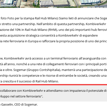
a foto Foto per la stampa Rail Hub Milano) Siamo lieti di annunciare che So
stretto una partnership. Nell'ambito di questa partnership, Kombiverkehr
azione del 10% in Rail Hub Milano (RHM), uno dei più importanti hub ferrovi
Questa acquisizione strategica consentirà a Kombiverkehr di espandere
a rete ferroviaria in Europa e rafforzare la propria posizione di uno dei princ
e, Kombiverkehr avrà accesso a un terminal ferroviario all'avanguardia con
tà all'anno, nonché a una rete di collegamenti ferroviari con i principali porti
Italia e oltre. Sogemar (Gruppo ContshipItalia), manterrà una partecipazione d
ship riunirà le competenze e le risorse di entrambe le società, creando una
ra crescita e il successo di Rail Hub Milano.
 collaborare con Kombiverkehr e attendiamo con impazienza il potenziale di
viluppo nel settore ferroviario",
 Gasselin, CEO di Sogemar.