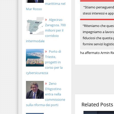
marittima nel
“Stiamo perseguendo 
Mar Rosso
stessi interessi e a
Algeciras-
Zaragoza, 700
“Riteniamo che quest
milioni per il
impegniamo a lavorar
corridoio
fiduciosi che questa 
intermodale
fornire servizi logisti
Porto di
ha affermato Armin Ri
Trieste,
progetti in
corso per la
cybersicurezza
Zeno
D’Agostino
entra nella
commissione
Related Posts
sulla riforma dei porti