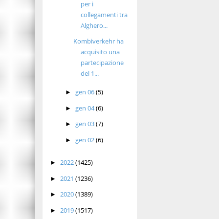
per i
collegamenti tra
Alghero...
Kombiverkehr ha
acquisito una
partecipazione
del 1...
gen 06
(5)
►
gen 04
(6)
►
gen 03
(7)
►
gen 02
(6)
►
2022
(1425)
►
2021
(1236)
►
2020
(1389)
►
2019
(1517)
►