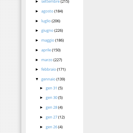
settembre
(215)
►
agosto
(184)
►
luglio
(206)
►
giugno
(226)
►
maggio
(186)
►
aprile
(150)
►
marzo
(227)
►
febbraio
(171)
►
gennaio
(139)
▼
gen 31
(5)
►
gen 30
(5)
►
gen 28
(4)
►
gen 27
(12)
►
gen 26
(4)
►