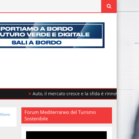
Auto, il mercato cresce e la sfida è rinnovare il parco circola
Forum Mediterraneo del Turismo
Milano
Sostenibile