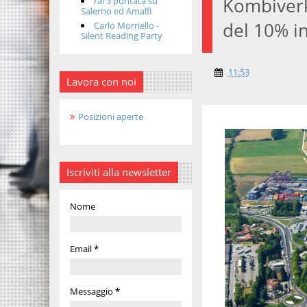
Kombiverk
rai 3 puntata su
Salerno ed Amalfi
del 10% i
Carlo Morriello -
Silent Reading Party
11:53
Lavora con noi
Posizioni aperte
Iscriviti alla newsletter
Nome
Email
*
Messaggio
*