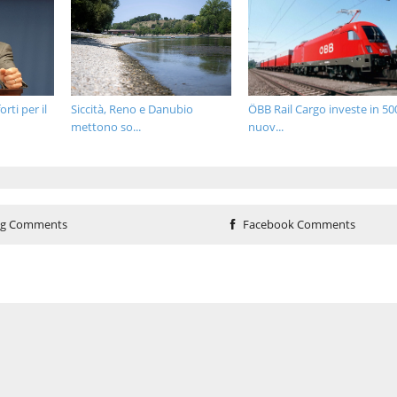
rti per il
Siccità, Reno e Danubio
ÖBB Rail Cargo investe in 50
mettono so...
nuov...
og Comments
Facebook Comments