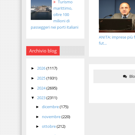
Turismo
marittimo,
oltre 100
milioni di
passeggeri nei porti italiani
ANITA: imprese più fo
fut...
Archivio blog
2026
(1117)
►
Bl
2025
(1931)
►
2024
(2695)
►
2023
(2311)
▼
dicembre
(175)
►
novembre
(220)
►
ottobre
(212)
►