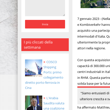
7 gennaio 2023 - (Nell
e Kombiverkehr hanno 
acquisito una partecip
intermodali d'Italia. 
I più cliccati della
ulteriormente la propri
settimana
attori nella regione.
Con questa acquisizion
COSCO
capacità di 300.000 uni
Shipping
centri industriali in 
Ports: primo
collegamento
in RHM. Questa partner
diretto porto-ferrovia in
solida base per la futu
Cina
"Siamo entusiasti di
L'Arabia
ulteriore crescita e s
Saudita valuta
ha affermato Matthieu
una coalizione