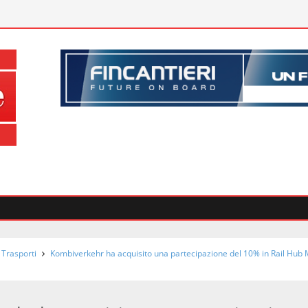
 Trasporti
Kombiverkehr ha acquisito una partecipazione del 10% in Rail Hub 