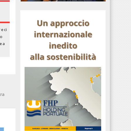
e ci
mo
e a
tra