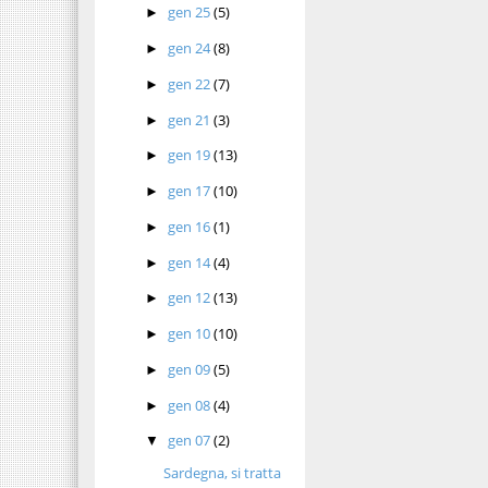
gen 25
(5)
►
gen 24
(8)
►
gen 22
(7)
►
gen 21
(3)
►
gen 19
(13)
►
gen 17
(10)
►
gen 16
(1)
►
gen 14
(4)
►
gen 12
(13)
►
gen 10
(10)
►
gen 09
(5)
►
gen 08
(4)
►
gen 07
(2)
▼
Sardegna, si tratta