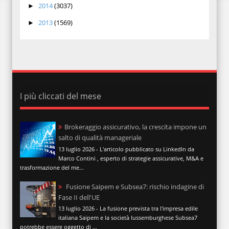
2014
(3037)
►
2013
(1569)
►
I più cliccati del mese
Brokeraggio assicurativo, la crescita impone un
salto di qualità manageriale
13 luglio 2026 - L'articolo pubblicato su LinkedIn da
Marco Contini , esperto di strategie assicurative, M&A e
trasformazione del me...
Fusione Saipem e Subsea7: rischio indagine di
Fase II dell'UE
13 luglio 2026 - La fusione prevista tra l'impresa edile
italiana Saipem e la società lussemburghese Subsea7
potrebbe essere oggetto di ...