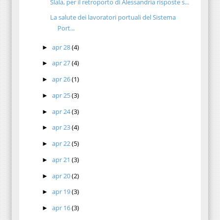
Slala, per il retroporto di Alessandria risposte s...
La salute dei lavoratori portuali del Sistema
Port...
apr 28
(4)
►
apr 27
(4)
►
apr 26
(1)
►
apr 25
(3)
►
apr 24
(3)
►
apr 23
(4)
►
apr 22
(5)
►
apr 21
(3)
►
apr 20
(2)
►
apr 19
(3)
►
apr 16
(3)
►