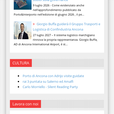
9 luglio 2026 - Come evidenziato anche
nell'approfondimento pubblicato da
Porto&Interporto nell'edizione di giugno 2026 , il pe...
Giorgio Buffa guiderà il Gruppo Trasporti e
Logistica di Confindustria Ancona
27 luglio 2027 – Il sistema logistico marchigiano
rinnova la propria rappresentanza. Giorgio Buffa,
AD di Ancona International Airport, è st...
CULTURA
Porto di Ancona con Adrijo visite guidate
rai 3 puntata su Salerno ed Amalfi
Carlo Morriello - Silent Reading Party
Lavora con noi