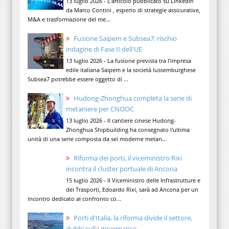
13 luglio 2026 - L'articolo pubblicato su LinkedIn
da Marco Contini , esperto di strategie assicurative,
M&A e trasformazione del me...
Fusione Saipem e Subsea7: rischio
indagine di Fase II dell'UE
13 luglio 2026 - La fusione prevista tra l'impresa
edile italiana Saipem e la società lussemburghese
Subsea7 potrebbe essere oggetto di ...
Hudong-Zhonghua completa la serie di
metaniere per CNOOC
13 luglio 2026 - Il cantiere cinese Hudong-
Zhonghua Shipbuilding ha consegnato l'ultima
unità di una serie composta da sei moderne metan...
Riforma dei porti, il viceministro Rixi
incontra il cluster portuale di Ancona
15 luglio 2026 - Il Viceministro delle Infrastrutture e
dei Trasporti, Edoardo Rixi, sarà ad Ancona per un
incontro dedicato al confronto co...
Porti d'Italia, la riforma divide il settore,
dubbi sulla governance