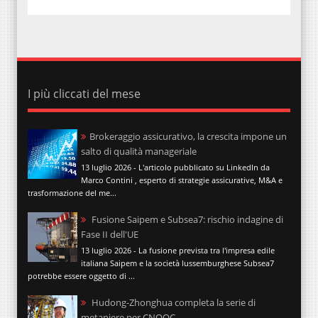
I più cliccati del mese
Brokeraggio assicurativo, la crescita impone un
salto di qualità manageriale
13 luglio 2026 - L'articolo pubblicato su LinkedIn da
Marco Contini , esperto di strategie assicurative, M&A e
trasformazione del me...
Fusione Saipem e Subsea7: rischio indagine di
Fase II dell'UE
13 luglio 2026 - La fusione prevista tra l'impresa edile
italiana Saipem e la società lussemburghese Subsea7
potrebbe essere oggetto di ...
Hudong-Zhonghua completa la serie di
metaniere per CNOOC