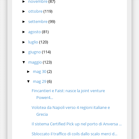
novembre
(87)
►
ottobre
(119)
►
settembre
(99)
►
agosto
(81)
►
luglio
(120)
►
giugno
(114)
►
maggio
(123)
▼
mag 30
(2)
►
mag 29
(6)
▼
Fincantieri e Faist: nasce la joint venture
Power4...
Volotea da Napoli verso 4 regioni italiane e
Grecia
Il sistema Certified Pick up nel porto di Anversa ...
Sbloccato il traffico di coils dallo scalo merci d...