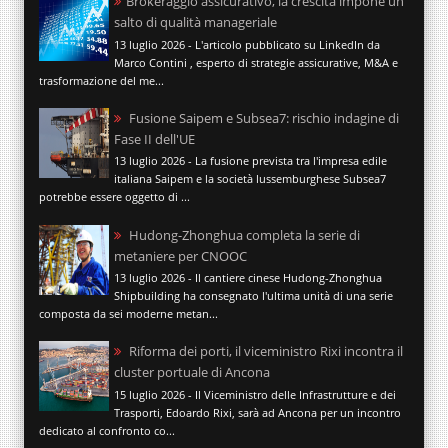
Brokeraggio assicurativo, la crescita impone un
salto di qualità manageriale
13 luglio 2026 - L'articolo pubblicato su LinkedIn da
Marco Contini , esperto di strategie assicurative, M&A e
trasformazione del me...
Fusione Saipem e Subsea7: rischio indagine di
Fase II dell'UE
13 luglio 2026 - La fusione prevista tra l'impresa edile
italiana Saipem e la società lussemburghese Subsea7
potrebbe essere oggetto di ...
Hudong-Zhonghua completa la serie di
metaniere per CNOOC
13 luglio 2026 - Il cantiere cinese Hudong-Zhonghua
Shipbuilding ha consegnato l'ultima unità di una serie
composta da sei moderne metan...
Riforma dei porti, il viceministro Rixi incontra il
cluster portuale di Ancona
15 luglio 2026 - Il Viceministro delle Infrastrutture e dei
Trasporti, Edoardo Rixi, sarà ad Ancona per un incontro
dedicato al confronto co...