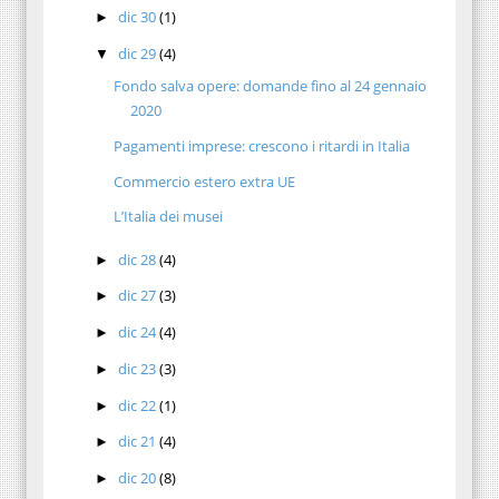
dic 30
(1)
►
dic 29
(4)
▼
Fondo salva opere: domande fino al 24 gennaio
2020
Pagamenti imprese: crescono i ritardi in Italia
Commercio estero extra UE
L’Italia dei musei
dic 28
(4)
►
dic 27
(3)
►
dic 24
(4)
►
dic 23
(3)
►
dic 22
(1)
►
dic 21
(4)
►
dic 20
(8)
►