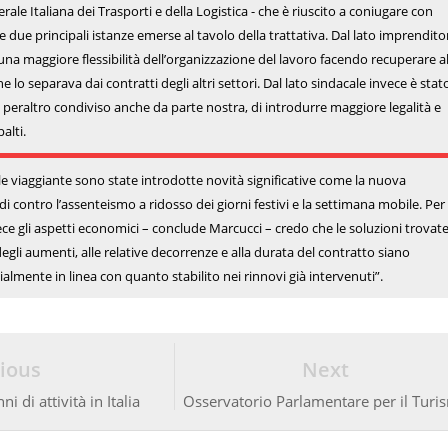
le Italiana dei Trasporti e della Logistica - che è riuscito a coniugare con
le due principali istanze emerse al tavolo della trattativa. Dal lato imprendito
 una maggiore flessibilità dell’organizzazione del lavoro facendo recuperare a
 lo separava dai contratti degli altri settori. Dal lato sindacale invece è stat
, peraltro condiviso anche da parte nostra, di introdurre maggiore legalità e
alti.
le viaggiante sono state introdotte novità significative come la nuova
edi contro l’assenteismo a ridosso dei giorni festivi e la settimana mobile. Per
ce gli aspetti economici – conclude Marcucci – credo che le soluzioni trovat
egli aumenti, alle relative decorrenze e alla durata del contratto siano
ialmente in linea con quanto stabilito nei rinnovi già intervenuti”.
ious
Next
i di attività in Italia
Osservatorio Parlamentare per il Turi