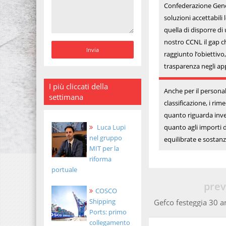
Confederazione Genera
soluzioni accettabili 
quella di disporre di
nostro CCNL il gap che
raggiunto l’obiettivo
trasparenza negli app
I più cliccati della
Anche per il persona
settimana
classificazione, i rim
quanto riguarda inve
quanto agli importi d
Luca Lupi
nel gruppo
equilibrate e sostanz
MIT per la
riforma
portuale
prev
COSCO
Shipping
Gefco festeggia 30 ann
Ports: primo
collegamento