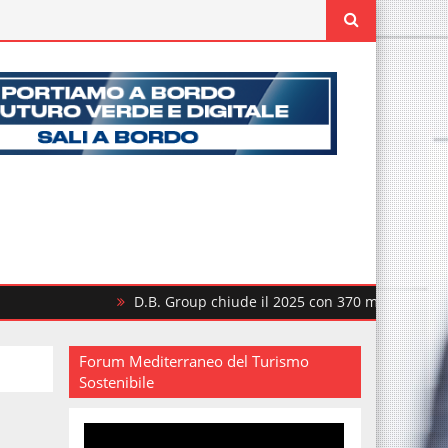
D.B. Group chiude il 2025 con 370 milioni di ricavi
Forum Mediterraneo del Turismo
Sostenibile