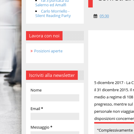
rai 3 puntata su
Salerno ed Amalfi
Carlo Morriello -
Silent Reading Party
05:30
Lavora con noi
Posizioni aperte
Iscriviti alla newsletter
5 dicembre 2017 - La C
il 31 dicembre 2015. I
Nome
medio a regime di 108 
pregresso, mentre sul 
Email
*
personale non viaggian
disposizioni concernent
Messaggio
*
“Complessivamente è