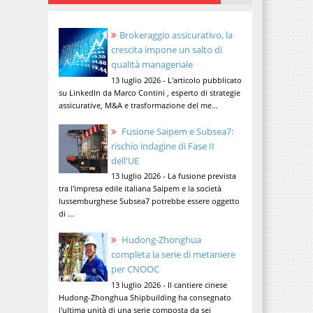
Brokeraggio assicurativo, la
crescita impone un salto di
qualità manageriale
13 luglio 2026 - L'articolo pubblicato
su LinkedIn da Marco Contini , esperto di strategie
assicurative, M&A e trasformazione del me...
Fusione Saipem e Subsea7:
rischio indagine di Fase II
dell'UE
13 luglio 2026 - La fusione prevista
tra l'impresa edile italiana Saipem e la società
lussemburghese Subsea7 potrebbe essere oggetto
di ...
Hudong-Zhonghua
completa la serie di metaniere
per CNOOC
13 luglio 2026 - Il cantiere cinese
Hudong-Zhonghua Shipbuilding ha consegnato
l'ultima unità di una serie composta da sei