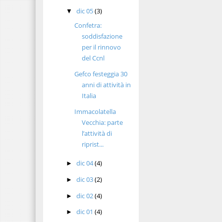
dic 05
(3)
▼
Confetra:
soddisfazione
per il rinnovo
del Ccnl
Gefco festeggia 30
anni di attività in
Italia
Immacolatella
Vecchia: parte
l’attività di
riprist...
dic 04
(4)
►
dic 03
(2)
►
dic 02
(4)
►
dic 01
(4)
►