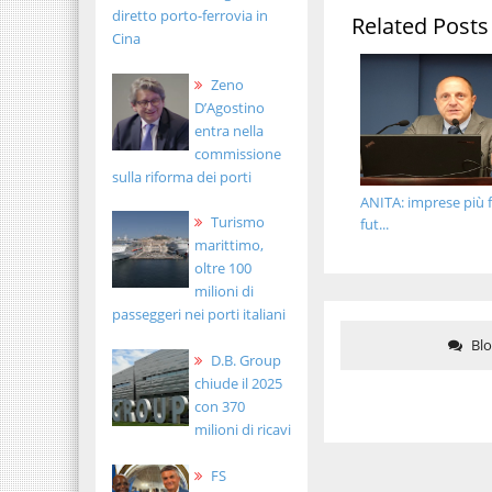
diretto porto-ferrovia in
Related Posts
Cina
Zeno
D’Agostino
entra nella
commissione
sulla riforma dei porti
ANITA: imprese più fo
Turismo
fut...
marittimo,
oltre 100
milioni di
passeggeri nei porti italiani
Bl
D.B. Group
chiude il 2025
con 370
milioni di ricavi
FS