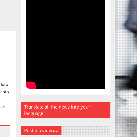
aduto
mento
l
del
Translate all the news into your
language
Post in evidenza