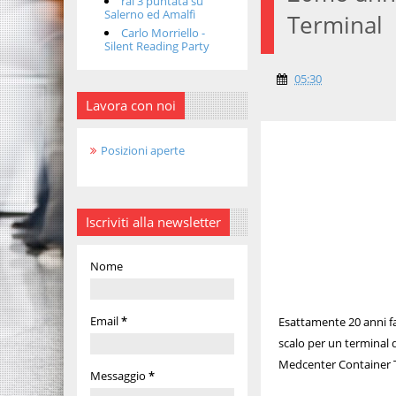
rai 3 puntata su
Salerno ed Amalfi
Terminal
Carlo Morriello -
Silent Reading Party
05:30
Lavora con noi
Posizioni aperte
Iscriviti alla newsletter
Nome
Email
*
Esattamente 20 anni fa
scalo per un terminal 
Medcenter Container Te
Messaggio
*