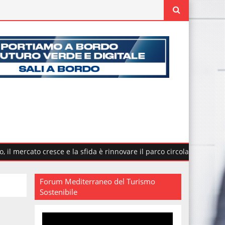
cato cresce e la sfida è rinnovare il parco circolante
Fondazi
Forum Mediterraneo del Turismo
Sostenibile