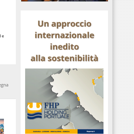
l e
segna