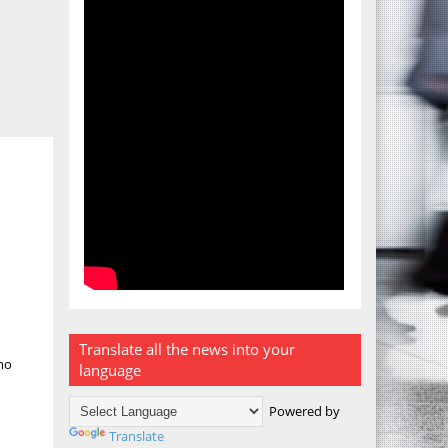
Translate all the news into your
imo
language
Powered by
Translate