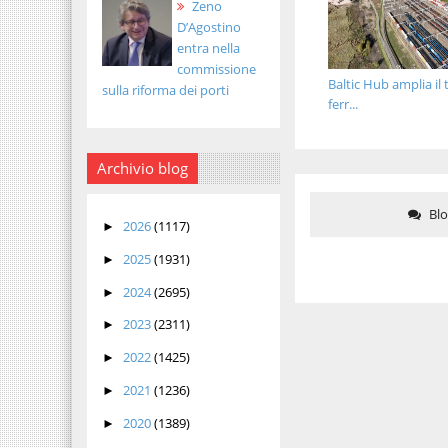
Zeno
D’Agostino
entra nella
commissione
Baltic Hub amplia il 
sulla riforma dei porti
ferr...
Archivio blog
Bl
2026
(1117)
►
2025
(1931)
►
2024
(2695)
►
2023
(2311)
►
2022
(1425)
►
2021
(1236)
►
2020
(1389)
►