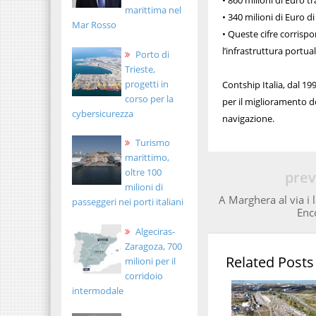
• 860 milioni di Euro tr
marittima nel
• 340 milioni di Euro d
Mar Rosso
• Queste cifre corrispo
l’infrastruttura portual
Porto di
Trieste,
progetti in
Contship Italia, dal 19
corso per la
per il miglioramento de
cybersicurezza
navigazione.
Turismo
marittimo,
oltre 100
prev
milioni di
A Marghera al via i 
passeggeri nei porti italiani
Enc
Algeciras-
Zaragoza, 700
Related Posts
milioni per il
corridoio
intermodale