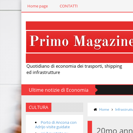
Home page
CONTATTI
Quotidiano di economia dei trasporti, shipping
ed infrastrutture
Ultime notizie di Economia
CULTURA
Home
Infrastrutt
Porto di Ancona con
Adrijo visite guidate
20mo anni