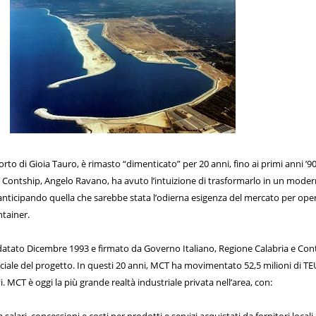
porto di Gioia Tauro, è rimasto “dimenticato” per 20 anni, fino ai primi anni ’90
 Contship, Angelo Ravano, ha avuto l’intuizione di trasformarlo in un mode
nticipando quella che sarebbe stata l’odierna esigenza del mercato per ope
ntainer.
, datato Dicembre 1993 e firmato da Governo Italiano, Regione Calabria e Con
fficiale del progetto. In questi 20 anni, MCT ha movimentato 52,5 milioni di TE
 MCT è oggi la più grande realtà industriale privata nell’area, con: