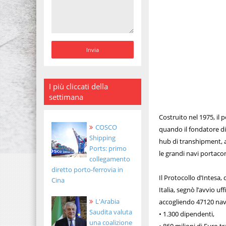
I più cliccati della
settimana
Costruito nel 1975, il 
COSCO
quando il fondatore di
Shipping
hub di transhipment, a
Ports: primo
le grandi navi portaco
collegamento
diretto porto-ferrovia in
Il Protocollo d’Intesa
Cina
Italia, segnò l’avvio u
L'Arabia
accogliendo 47120 navi.
Saudita valuta
• 1.300 dipendenti,
una coalizione