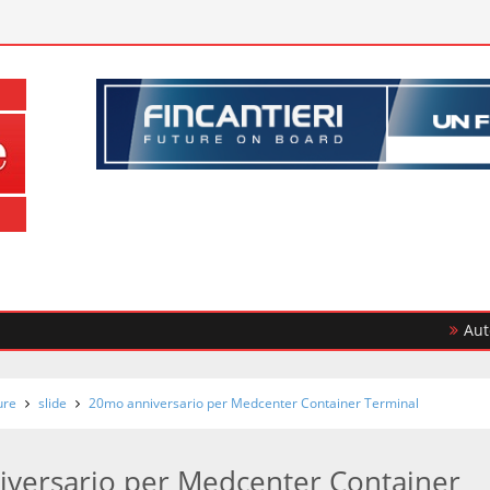
Auto, il mer
ure
slide
20mo anniversario per Medcenter Container Terminal
versario per Medcenter Container