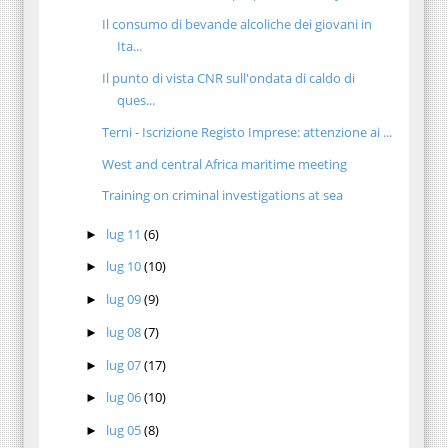
Il consumo di bevande alcoliche dei giovani in
Ita...
Il punto di vista CNR sull'ondata di caldo di
ques...
Terni - Iscrizione Registo Imprese: attenzione ai ...
West and central Africa maritime meeting
Training on criminal investigations at sea
lug 11
(6)
►
lug 10
(10)
►
lug 09
(9)
►
lug 08
(7)
►
lug 07
(17)
►
lug 06
(10)
►
lug 05
(8)
►