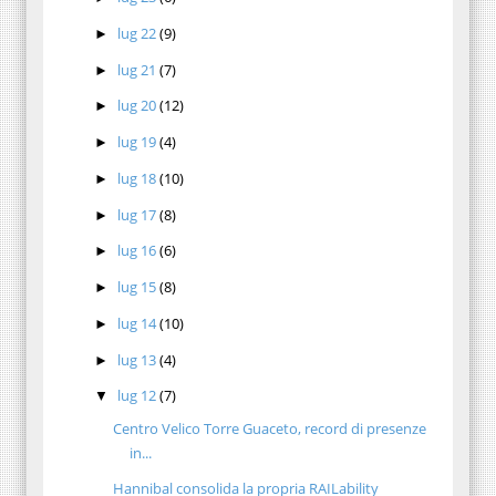
lug 22
(9)
►
lug 21
(7)
►
lug 20
(12)
►
lug 19
(4)
►
lug 18
(10)
►
lug 17
(8)
►
lug 16
(6)
►
lug 15
(8)
►
lug 14
(10)
►
lug 13
(4)
►
lug 12
(7)
▼
Centro Velico Torre Guaceto, record di presenze
in...
Hannibal consolida la propria RAILability