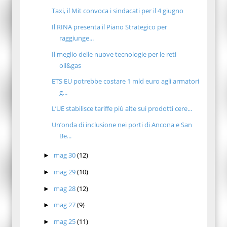
Taxi, il Mit convoca i sindacati per il 4 giugno
Il RINA presenta il Piano Strategico per
raggiunge...
Il meglio delle nuove tecnologie per le reti
oil&gas
ETS EU potrebbe costare 1 mld euro agli armatori
g...
L’UE stabilisce tariffe più alte sui prodotti cere...
Un’onda di inclusione nei porti di Ancona e San
Be...
mag 30
(12)
►
mag 29
(10)
►
mag 28
(12)
►
mag 27
(9)
►
mag 25
(11)
►